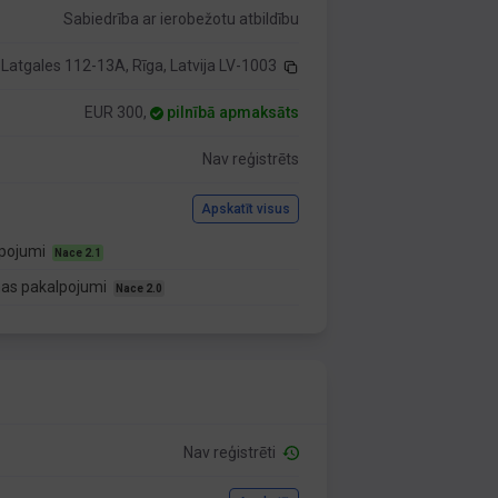
Sabiedrība ar ierobežotu atbildību
Latgales 112-13A, Rīga, Latvija LV-1003
EUR 300,
pilnībā apmaksāts
Nav reģistrēts
Apskatīt visus
lpojumi
Nace 2.1
nas pakalpojumi
Nace 2.0
Nav reģistrēti