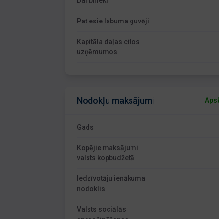
Dalībnieki
Patiesie labuma guvēji
Kapitāla daļas citos
uzņēmumos
Nodokļu maksājumi
Apsk
Gads
Kopējie maksājumi
valsts kopbudžetā
Iedzīvotāju ienākuma
nodoklis
Valsts sociālās