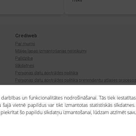
risks
Crediweb
Par mums
Mājas lapas izmantošanas noteikumi
Palīdzība
Sīkdatnes
Personas datu apstrādes politika
Personas datu apstrādes politika pretendentu atlases proceso
Videonovērošana
arbības un funkcionalitātes nodrošināšanai. Tās tiek iestatītas
 šajā vietnē papildus var tikt izmantotas statistiskās sīkdatnes.
a piekrītat šo papildu sīkdatņu izmantošanai, lūdzam atzīmēt savu 
aros saņemtajai informācijai ir uzziņas raksturs, un tai nav juridiska spēka. Portāla l
teikumu ievērošanu. Portāla uzturētājs nav atbildīgs par portāla lietotāju veiktajām