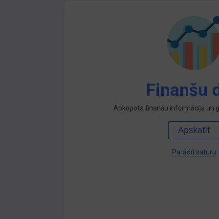
Finanšu d
Apkopota finanšu informācija un ga
Apskatīt
Parādīt saturu