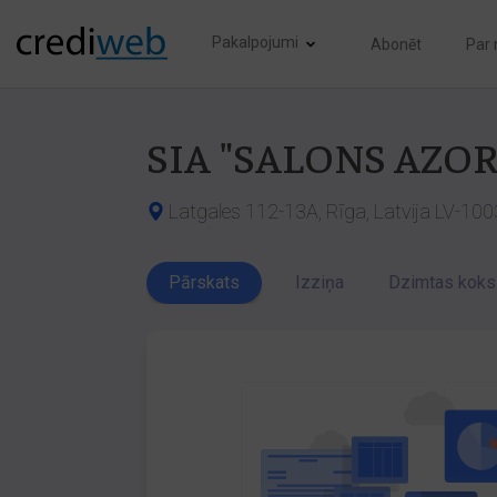
Pakalpojumi
Abonēt
Par
SIA "SALONS AZOR
Latgales 112-13A, Rīga, Latvija LV-100
Pārskats
Izziņa
Dzimtas koks