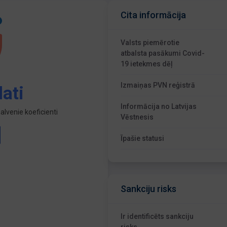
Cita informācija
Valsts piemērotie
atbalsta pasākumi Covid-
19 ietekmes dēļ
Izmaiņas PVN reģistrā
ati
Informācija no Latvijas
lvenie koeficienti
Vēstnesis
Īpašie statusi
Sankciju risks
Ir identificēts sankciju