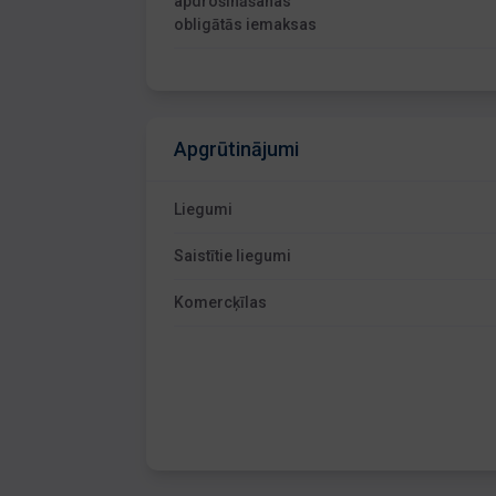
apdrošināšanas
obligātās iemaksas
Apgrūtinājumi
Liegumi
Saistītie liegumi
Komercķīlas