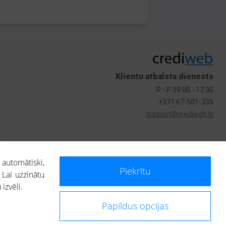
Klientu atbalsta dienests
P - P 09:00 - 17:30
+371 67-501-335
support@crediweb.lv
s
 automātiski,
Piekrītu
 Lai uzzinātu
izvēli.
Papildus opcijas
ietotājs, izmantojot portālā saņemto informāciju, ir atbildīgs par fizisko
 darbībām vai uz to pieņemtajiem lēmumiem, balstoties uz portālā saņemto