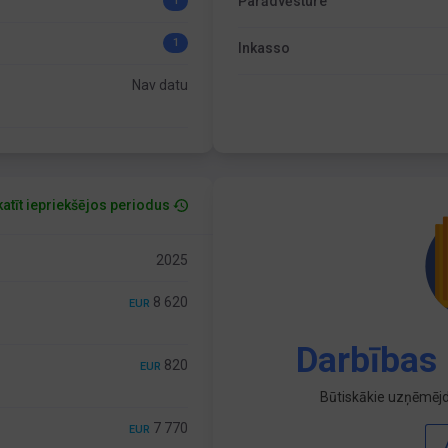
Parādvēsture
1
1
Inkasso
Nav datu
atīt iepriekšējos periodus
2025
8 620
EUR
Darbības 
820
EUR
Būtiskākie uzņēmējd
7 770
EUR