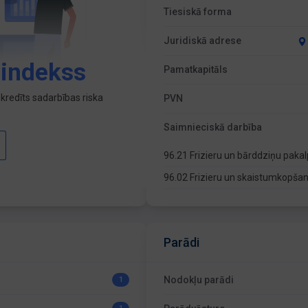
Tiesiskā forma
Juridiskā adrese
 indekss
Pamatkapitāls
kredīts sadarbības riska
PVN
Saimnieciskā darbība
96.21 Frizieru un bārddziņu paka
96.02 Frizieru un skaistumkopša
Parādi
Nodokļu parādi
1