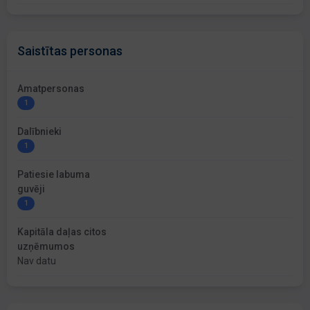
Saistītas personas
Amatpersonas
1
Dalībnieki
1
Patiesie labuma
guvēji
1
Kapitāla daļas citos
uzņēmumos
Nav datu