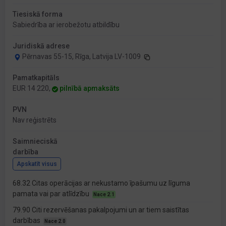
Tiesiskā forma
Sabiedrība ar ierobežotu atbildību
Juridiskā adrese
Pērnavas 55-15, Rīga, Latvija LV-1009
Pamatkapitāls
EUR 14 220,
pilnībā apmaksāts
PVN
Nav reģistrēts
Saimnieciskā
darbība
Apskatīt visus
68.32 Citas operācijas ar nekustamo īpašumu uz līguma
pamata vai par atlīdzību
Nace 2.1
79.90 Citi rezervēšanas pakalpojumi un ar tiem saistītas
darbības
Nace 2.0