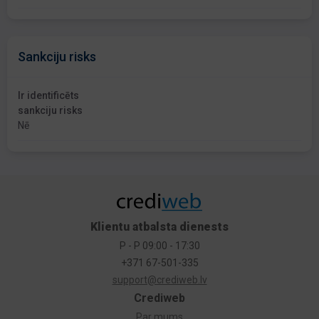
Sankciju risks
Ir identificēts
sankciju risks
Nē
Klientu atbalsta dienests
P - P 09:00 - 17:30
+371 67-501-335
support@crediweb.lv
Crediweb
Par mums