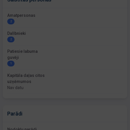
Amatpersonas
2
Dalībnieki
2
Patiesie labuma
guvēji
1
Kapitāla daļas citos
uzņēmumos
Nav datu
Parādi
Nodokļu parādi