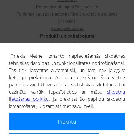
Personas datu apstrādes politika
Personas datu apstrādes politika pretendentu atlases
procesos
Videonovērošana
Produkti un pakalpojumi
Izziņa par uzņēmumu
Izziņa par privātpersonu
Tīmekļa vietne izmanto nepieciešamās sīkdatnes
Dzimtas koks
tehniskās darbības un funkcionalitātes nodrošināšanai.
Uzņēmumu atlase
Tās tiek iestatītas automātiski, un tām nav jāiegūst
Monitorings
lietotāja piekrišana. Ar Jūsu piekrišanu šajā vietnē
Kredītizziņa par ārvalstu uzņēmumiem
papildus var tikt izmantotas statistiskās sīkdatnes. Lai
uzzinātu vairāk, iepazīstieties ar mūsu
sīkdatņu
® CREDITREFORM Latvija
lietošanas politiku
. Ja piekrītat šo papildu sīkdatņu
SIA
izmantošanai, lūdzam atzīmēt savu izvēli.
People illustrations by Storyset
Piekrītu
Informāciju no Uzņēmumu reģistra nodrošina SIA CREDITREFORM Latvija.
Portāla ietvaros saņemtajai informācijai ir uzziņas raksturs, un tai nav