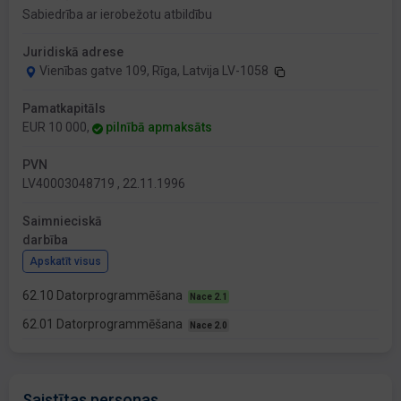
Sabiedrība ar ierobežotu atbildību
Juridiskā adrese
Vienības gatve 109, Rīga, Latvija LV-1058
Pamatkapitāls
EUR 10 000,
pilnībā apmaksāts
PVN
LV40003048719 , 22.11.1996
Saimnieciskā
darbība
Apskatīt visus
62.10 Datorprogrammēšana
Nace 2.1
62.01 Datorprogrammēšana
Nace 2.0
Saistītas personas