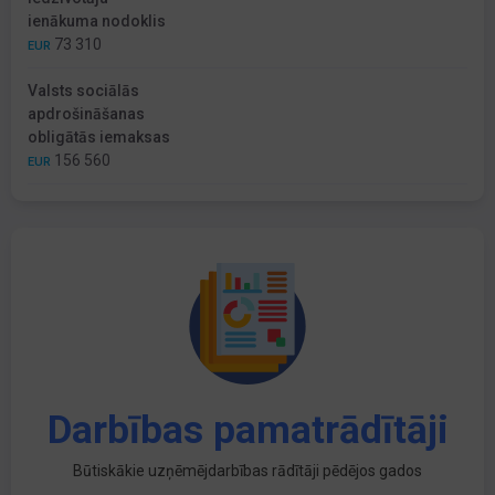
ienākuma nodoklis
73 310
EUR
Valsts sociālās
apdrošināšanas
obligātās iemaksas
156 560
EUR
Darbības pamatrādītāji
Būtiskākie uzņēmējdarbības rādītāji pēdējos gados