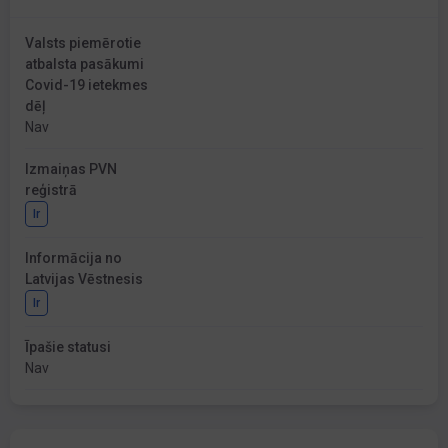
Valsts piemērotie
atbalsta pasākumi
Covid-19 ietekmes
dēļ
Nav
Izmaiņas PVN
reģistrā
Ir
Informācija no
Latvijas Vēstnesis
Ir
Īpašie statusi
Nav