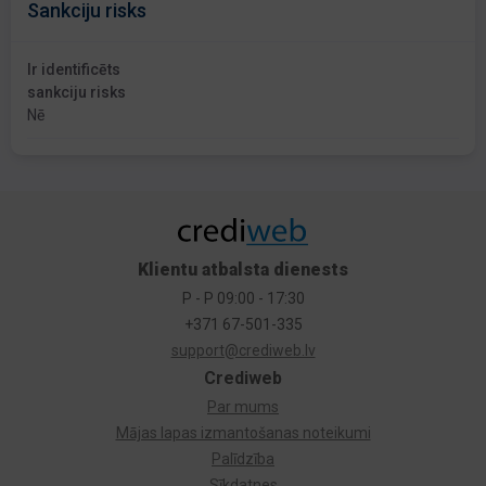
Sankciju risks
Ir identificēts
sankciju risks
Nē
Klientu atbalsta dienests
P - P 09:00 - 17:30
+371 67-501-335
support@crediweb.lv
Crediweb
Par mums
Mājas lapas izmantošanas noteikumi
Palīdzība
Sīkdatnes