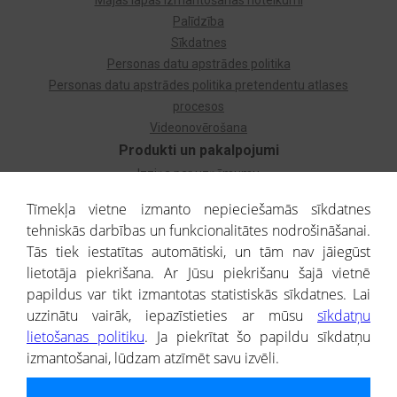
Mājas lapas izmantošanas noteikumi
Palīdzība
Sīkdatnes
Personas datu apstrādes politika
Personas datu apstrādes politika pretendentu atlases
procesos
Videonovērošana
Produkti un pakalpojumi
Izziņa par uzņēmumu
Izziņa par privātpersonu
Tīmekļa vietne izmanto nepieciešamās sīkdatnes
Dzimtas koks
tehniskās darbības un funkcionalitātes nodrošināšanai.
Uzņēmumu atlase
Tās tiek iestatītas automātiski, un tām nav jāiegūst
Monitorings
lietotāja piekrišana. Ar Jūsu piekrišanu šajā vietnē
Kredītizziņa par ārvalstu uzņēmumiem
papildus var tikt izmantotas statistiskās sīkdatnes. Lai
uzzinātu vairāk, iepazīstieties ar mūsu
sīkdatņu
® CREDITREFORM Latvija
lietošanas politiku
. Ja piekrītat šo papildu sīkdatņu
SIA
izmantošanai, lūdzam atzīmēt savu izvēli.
People illustrations by Storyset