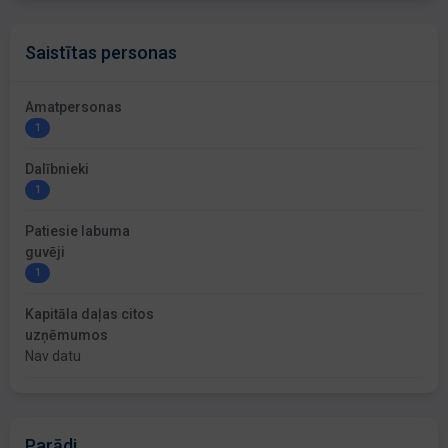
Saistītas personas
Amatpersonas
1
Dalībnieki
1
Patiesie labuma
guvēji
1
Kapitāla daļas citos
uzņēmumos
Nav datu
Parādi