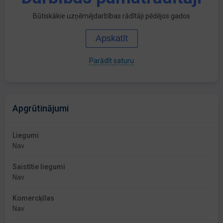
Būtiskākie uzņēmējdarbības rādītāji pēdējos gados
Apskatīt
Parādīt saturu
Apgrūtinājumi
Liegumi
Nav
Saistītie liegumi
Nav
Komercķīlas
Nav