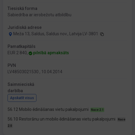
Tiesiskā forma
Sabiedrība ar ierobežotu atbildību
Juridiskā adrese
Meža 13, Saldus, Saldus nov., Latvija LV-3801
Pamatkapitāls
EUR 2 840,
pilnībā apmaksāts
PVN
LV48503021530 , 10.04.2014
Saimnieciskā
darbība
Apskatīt visus
56.12 Mobilo ēdināšanas vietu pakalpojumi
Nace 2.1
56.10 Restorānu un mobilo ēdināšanas vietu pakalpojumi
Nace
2.0