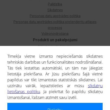
Palīdzība
Sīkdatnes
Personas datu apstrādes politika
Personas datu apstrādes politika pretendentu atlases
procesos
Videonovērošana
Produkti un pakalpojumi
Izziņa par uzņēmumu
Izziņa par privātpersonu
Tīmekļa vietne izmanto nepieciešamās sīkdatnes
Dzimtas koks
tehniskās darbības un funkcionalitātes nodrošināšanai.
Uzņēmumu atlase
Tās tiek iestatītas automātiski, un tām nav jāiegūst
Monitorings
lietotāja piekrišana. Ar Jūsu piekrišanu šajā vietnē
Kredītizziņa par ārvalstu uzņēmumiem
papildus var tikt izmantotas statistiskās sīkdatnes. Lai
uzzinātu vairāk, iepazīstieties ar mūsu
sīkdatņu
® CREDITREFORM Latvija
lietošanas politiku
. Ja piekrītat šo papildu sīkdatņu
SIA
izmantošanai, lūdzam atzīmēt savu izvēli.
People illustrations by Storyset