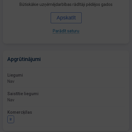
Būtiskākie uzņēmējdarbības rādītāji pēdējos gados
Apskatīt
Parādīt saturu
Apgrūtinājumi
Liegumi
Nav
Saistītie liegumi
Nav
Komercķīlas
Ir