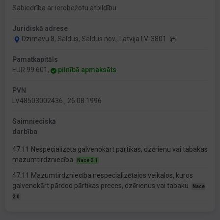
Sabiedrība ar ierobežotu atbildību
Juridiskā adrese
Dzirnavu 8, Saldus, Saldus nov., Latvija LV-3801
Pamatkapitāls
EUR 99 601,
pilnībā apmaksāts
PVN
LV48503002436 , 26.08.1996
Saimnieciskā
darbība
47.11 Nespecializēta galvenokārt pārtikas, dzērienu vai tabakas
mazumtirdzniecība
Nace 2.1
47.11 Mazumtirdzniecība nespecializētajos veikalos, kuros
galvenokārt pārdod pārtikas preces, dzērienus vai tabaku
Nace
2.0