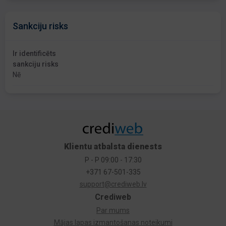
Sankciju risks
Ir identificēts
sankciju risks
Nē
Klientu atbalsta dienests
P - P 09:00 - 17:30
+371 67-501-335
support@crediweb.lv
Crediweb
Par mums
Mājas lapas izmantošanas noteikumi