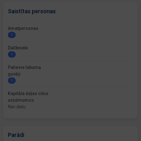
Saistītas personas
Amatpersonas
1
Dalībnieki
1
Patiesie labuma
guvēji
1
Kapitāla daļas citos
uzņēmumos
Nav datu
Parādi