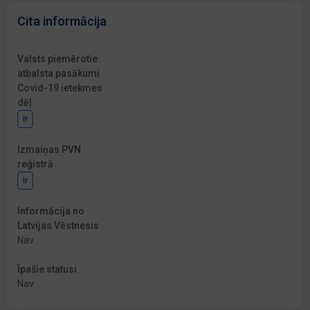
Cita informācija
Valsts piemērotie
atbalsta pasākumi
Covid-19 ietekmes
dēļ
Ir
Izmaiņas PVN
reģistrā
Ir
Informācija no
Latvijas Vēstnesis
Nav
Īpašie statusi
Nav