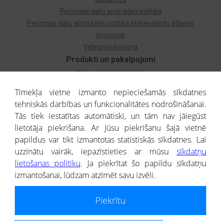
Personas datu apstrādes politika
Personas datu apstrādes politika pretendentu atlases
procesos
Videonovērošana
Produkti un pakalpojumi
Izziņa par uzņēmumu
Izziņa par privātpersonu
Tīmekļa vietne izmanto nepieciešamās sīkdatnes
Dzimtas koks
tehniskās darbības un funkcionalitātes nodrošināšanai.
Uzņēmumu atlase
Tās tiek iestatītas automātiski, un tām nav jāiegūst
Monitorings
lietotāja piekrišana. Ar Jūsu piekrišanu šajā vietnē
Kredītizziņa par ārvalstu uzņēmumiem
papildus var tikt izmantotas statistiskās sīkdatnes. Lai
uzzinātu vairāk, iepazīstieties ar mūsu
sīkdatņu
® CREDITREFORM Latvija
lietošanas politiku
. Ja piekrītat šo papildu sīkdatņu
SIA
izmantošanai, lūdzam atzīmēt savu izvēli.
People illustrations by Storyset
Piekrītu
Informāciju no Uzņēmumu reģistra nodrošina SIA CREDITREFORM Latvija.
Portāla ietvaros saņemtajai informācijai ir uzziņas raksturs, un tai nav