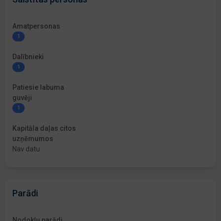
Amatpersonas
1
Dalībnieki
1
Patiesie labuma
guvēji
1
Kapitāla daļas citos
uzņēmumos
Nav datu
Parādi
Nodokļu parādi