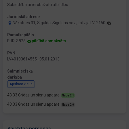
Sabiedrība ar ierobežotu atbildību
Juridiskā adrese
Nākotnes 31, Sigulda, Siguldas nov., Latvija LV-2150
Pamatkapitāls
EUR 2 828,
pilnībā apmaksāts
PVN
LV40103614555 , 05.01.2013
Saimnieciskā
darbība
Apskatīt visus
43.33 Grīdas un sienu apdare
Nace 2.1
43.33 Grīdas un sienu apdare
Nace 2.0
Saistītas personas