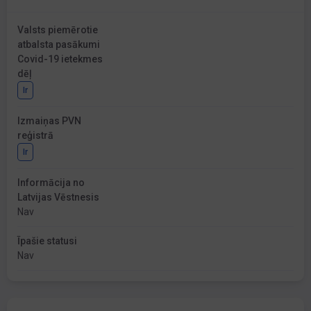
Valsts piemērotie
atbalsta pasākumi
Covid-19 ietekmes
dēļ
Ir
Izmaiņas PVN
reģistrā
Ir
Informācija no
Latvijas Vēstnesis
Nav
Īpašie statusi
Nav