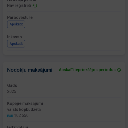
Nav reģistrēti
Parādvēsture
Apskatīt
Inkasso
Apskatīt
Nodokļu maksājumi
Apskatīt iepriekšējos periodus
Gads
2025
Kopējie maksājumi
valsts kopbudžetā
102 550
EUR
Iedzīvotāju