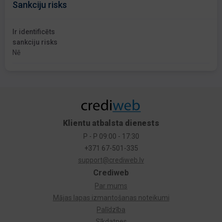
Sankciju risks
Ir identificēts
sankciju risks
Nē
Klientu atbalsta dienests
P - P 09:00 - 17:30
+371 67-501-335
support@crediweb.lv
Crediweb
Par mums
Mājas lapas izmantošanas noteikumi
Palīdzība
Sīkdatnes