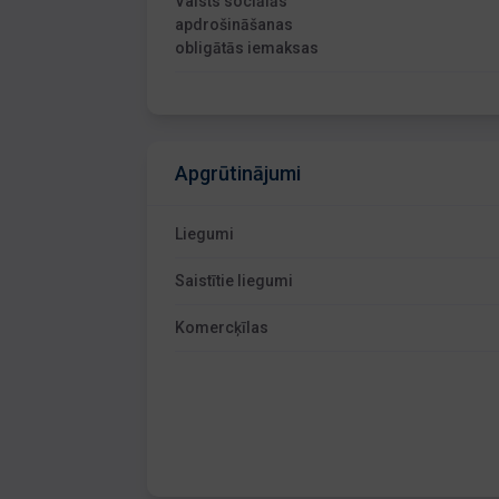
Valsts sociālās
apdrošināšanas
obligātās iemaksas
Apgrūtinājumi
Liegumi
Saistītie liegumi
Komercķīlas