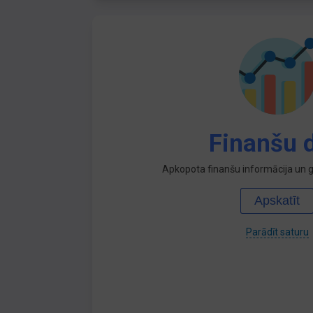
Finanšu d
Apkopota finanšu informācija un ga
Apskatīt
Parādīt saturu