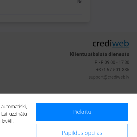
Nē
Klientu atbalsta dienests
P - P 09:00 - 17:30
+371 67-501-335
support@crediweb.lv
s
 automātiski,
Piekrītu
 Lai uzzinātu
izvēli.
Papildus opcijas
ietotājs, izmantojot portālā saņemto informāciju, ir atbildīgs par fizisko