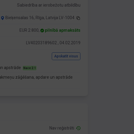
Sabiedrība ar ierobežotu atbildību
Bieķensalas 16, Rīga, Latvija LV-1004
EUR 2 800,
pilnībā apmaksāts
LV40203189602 , 04.02.2019
Apskatīt visus
un apstrāde
Nace 2.1
akmeņu zāģēšana, apdare un apstrāde
Nav reģistrēti