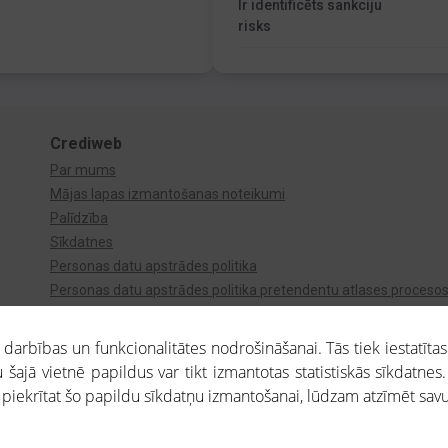
Ir identificēts sankciju
risks
Crediweb
Par mums
Mājas lapas izmantošanas noteikumi
Palīdzība
Sīkdatnes
Personas datu apstrādes politika
Personas datu apstrādes politika pretendentu atlases proceso
Videonovērošana
arbības un funkcionalitātes nodrošināšanai. Tās tiek iestatītas
 šajā vietnē papildus var tikt izmantotas statistiskās sīkdatnes.
a piekrītat šo papildu sīkdatņu izmantošanai, lūdzam atzīmēt savu 
aros saņemtajai informācijai ir uzziņas raksturs, un tai nav juridiska spēka. Portāla l