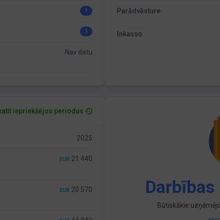
Parādvēsture
1
1
Inkasso
Nav datu
atīt iepriekšējos periodus
2025
21 440
EUR
Darbības 
20 570
EUR
Būtiskākie uzņēmējd