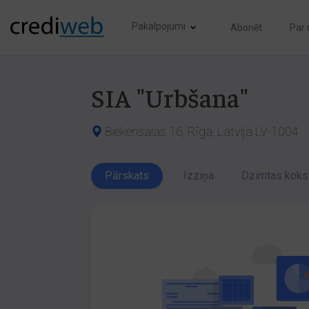
Pakalpojumi
Abonēt
Par
SIA "Urbšana"
Bieķensalas 16, Rīga, Latvija LV-1004
Pārskats
Izziņa
Dzimtas koks