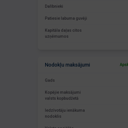
Dalībnieki
Patiesie labuma guvēji
Kapitāla daļas citos
uzņēmumos
Nodokļu maksājumi
Apsk
Gads
Kopējie maksājumi
valsts kopbudžetā
Iedzīvotāju ienākuma
nodoklis