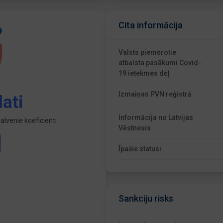
Cita informācija
Valsts piemērotie
atbalsta pasākumi Covid-
19 ietekmes dēļ
Izmaiņas PVN reģistrā
ati
Informācija no Latvijas
lvenie koeficienti
Vēstnesis
Īpašie statusi
Sankciju risks