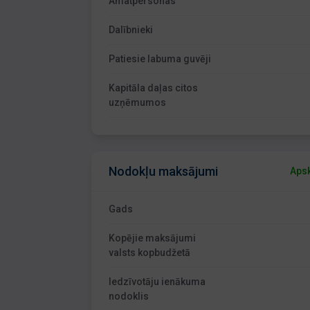
Amatpersonas
Dalībnieki
Patiesie labuma guvēji
Kapitāla daļas citos
uzņēmumos
Nodokļu maksājumi
Apsk
Gads
Kopējie maksājumi
valsts kopbudžetā
Iedzīvotāju ienākuma
nodoklis