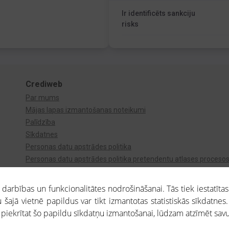
Ir identificēts sankciju
risks
Crediweb
Par mums
Mājas lapas izmantošanas noteikumi
Palīdzība
Sīkdatnes
Personas datu apstrādes politika
Personas datu apstrādes politika pretendentu atlases proceso
Videonovērošana
arbības un funkcionalitātes nodrošināšanai. Tās tiek iestatītas
 šajā vietnē papildus var tikt izmantotas statistiskās sīkdatnes.
a piekrītat šo papildu sīkdatņu izmantošanai, lūdzam atzīmēt savu 