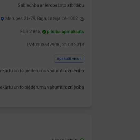
Sabiedrība ar ierobežotu atbildību
Mārupes 21-79, Rīga, Latvija LV-1002
EUR 2 845,
pilnībā apmaksāts
LV40103647908 , 21.03.2013
Apskatīt visus
iekārtu un to piederumu vairumtirdzniecība
iekārtu un to piederumu vairumtirdzniecība