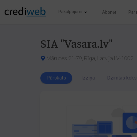
Pakalpojumi
Abonēt
Par
SIA "Vasara.lv"
Mārupes 21-79, Rīga, Latvija LV-1002
Pārskats
Izziņa
Dzimtas koks