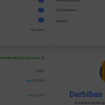
Nodokļu parādi
1
Parādvēsture
1
1
Inkasso
Nav datu
atīt iepriekšējos periodus
2025
234 200
EUR
Darbības 
35 730
EUR
Būtiskākie uzņēmējd