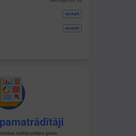
Nav reģistrēti
Apskatīt
Apskatīt
pamatrādītāji
arbības rādītāji pēdējos gados