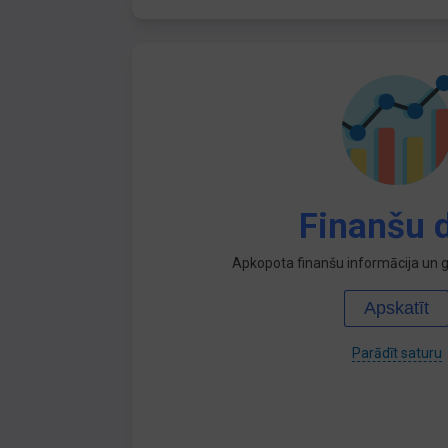
Finanšu d
Apkopota finanšu informācija un ga
Apskatīt
Parādīt saturu