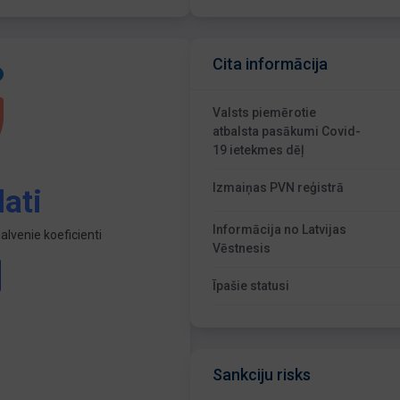
Cita informācija
Valsts piemērotie
atbalsta pasākumi Covid-
19 ietekmes dēļ
Izmaiņas PVN reģistrā
ati
Informācija no Latvijas
lvenie koeficienti
Vēstnesis
Īpašie statusi
Sankciju risks