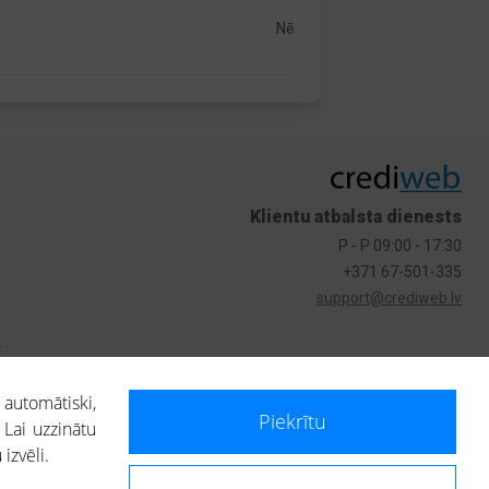
Nē
Klientu atbalsta dienests
P - P 09:00 - 17:30
+371 67-501-335
support@crediweb.lv
s
 automātiski,
Piekrītu
 Lai uzzinātu
izvēli.