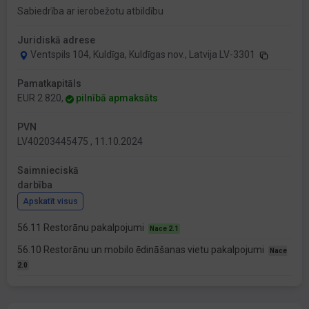
Sabiedrība ar ierobežotu atbildību
Juridiskā adrese
Ventspils 104, Kuldīga, Kuldīgas nov., Latvija LV-3301
Pamatkapitāls
EUR 2 820,
pilnībā apmaksāts
PVN
LV40203445475 , 11.10.2024
Saimnieciskā
darbība
Apskatīt visus
56.11 Restorānu pakalpojumi
Nace 2.1
56.10 Restorānu un mobilo ēdināšanas vietu pakalpojumi
Nace
2.0