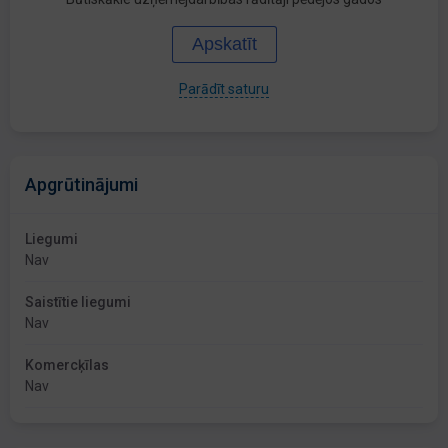
Apskatīt
Parādīt saturu
Apgrūtinājumi
Liegumi
Nav
Saistītie liegumi
Nav
Komercķīlas
Nav