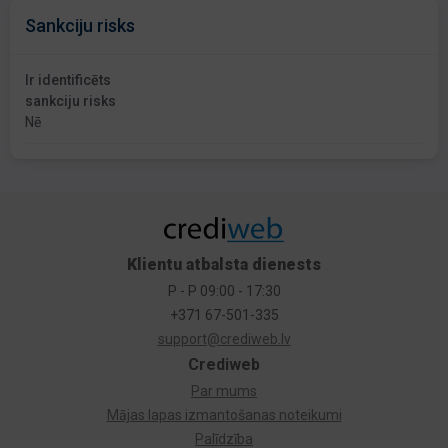
Sankciju risks
Ir identificēts
sankciju risks
Nē
Klientu atbalsta dienests
P - P 09:00 - 17:30
+371 67-501-335
support@crediweb.lv
Crediweb
Par mums
Mājas lapas izmantošanas noteikumi
Palīdzība