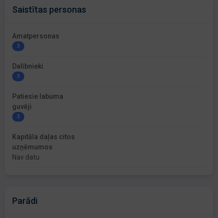
Saistītas personas
Amatpersonas
3
Dalībnieki
3
Patiesie labuma
guvēji
3
Kapitāla daļas citos
uzņēmumos
Nav datu
Parādi