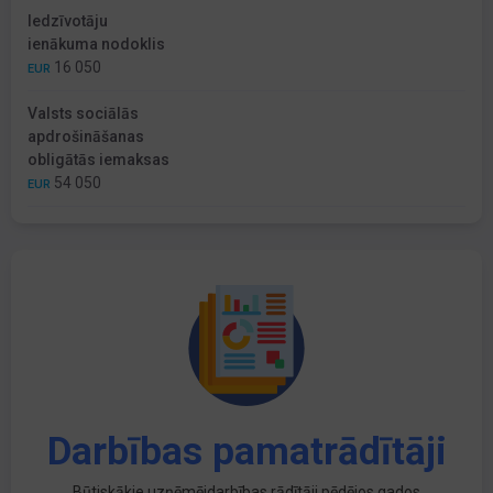
Iedzīvotāju
ienākuma nodoklis
16 050
EUR
Valsts sociālās
apdrošināšanas
obligātās iemaksas
54 050
EUR
Darbības pamatrādītāji
Būtiskākie uzņēmējdarbības rādītāji pēdējos gados