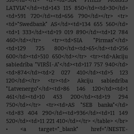
510</td></tr> <tr><td>SIA "PHILIP MORRIS
LATVIA"</td><td>143 115 850</td><td>30</td>
<td>591 720</td><td>656 790</td></tr> <tr>
<td>"Swedbank" AS</td><td>134 655 560</td>
<td>1 333</td><td>19 019 890</td><td>12 784
460</td></tr> <tr><td>SIA "Pirmas"</td>
<td>129 725 800</td><td>65</td><td>256
600</td><td>510 650</td></tr> <tr><td>Akciju
sabiedrība "VIRŠI-A"</td><td>117 757 940</td>
<td>874</td><td>2 027 410</td><td>5 123
120</td></tr> <tr><td> Akciju sabiedrība
"Latvenergo"</td><td>86 146 120</td><td>1
461</td><td>10 453 200</td><td>19 294
750</td></tr> <tr><td>AS "SEB banka"</td>
<td>83 404 290</td><td>936</td><td>11 149
520</td><td>11 221 410</td></tr> </table> </br>
• <a target="_blank" href="/NESTE-