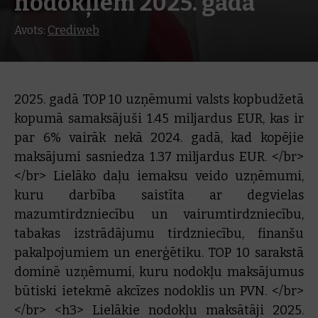
nodokļiem 2025. gadā
Avots:
Crediweb
2025. gadā TOP 10 uzņēmumi valsts kopbudžetā
kopumā samaksājuši 1.45 miljardus EUR, kas ir
par 6% vairāk nekā 2024. gadā, kad kopējie
maksājumi sasniedza 1.37 miljardus EUR. </br>
</br> Lielāko daļu iemaksu veido uzņēmumi,
kuru darbība saistīta ar degvielas
mazumtirdzniecību un vairumtirdzniecību,
tabakas izstrādājumu tirdzniecību, finanšu
pakalpojumiem un enerģētiku. TOP 10 sarakstā
dominē uzņēmumi, kuru nodokļu maksājumus
būtiski ietekmē akcīzes nodoklis un PVN. </br>
</br> <h3> Lielākie nodokļu maksātāji 2025.