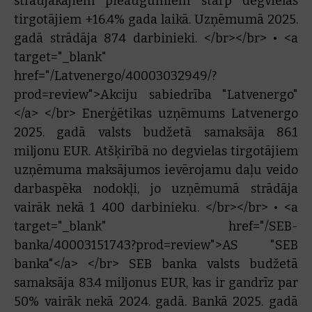
straujākajiem pieaugumiem starp degvielas
tirgotājiem +16.4% gada laikā. Uzņēmumā 2025.
gadā strādāja 874 darbinieki. </br></br> • <a
target="_blank"
href="/Latvenergo/40003032949/?
prod=review">Akciju sabiedrība "Latvenergo"
</a> </br> Enerģētikas uzņēmums Latvenergo
2025. gadā valsts budžetā samaksāja 86.1
miljonu EUR. Atšķirībā no degvielas tirgotājiem
uzņēmuma maksājumos ievērojamu daļu veido
darbaspēka nodokļi, jo uzņēmumā strādāja
vairāk nekā 1 400 darbinieku. </br></br> • <a
target="_blank" href="/SEB-
banka/40003151743?prod=review">AS "SEB
banka"</a> </br> SEB banka valsts budžetā
samaksāja 83.4 miljonus EUR, kas ir gandrīz par
50% vairāk nekā 2024. gadā. Bankā 2025. gadā