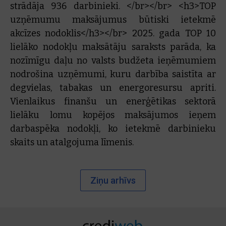
strādāja 936 darbinieki. </br></br> <h3>TOP
uzņēmumu maksājumus būtiski ietekmē
akcīzes nodoklis</h3></br> 2025. gada TOP 10
lielāko nodokļu maksātāju saraksts parāda, ka
nozīmīgu daļu no valsts budžeta ieņēmumiem
nodrošina uzņēmumi, kuru darbība saistīta ar
degvielas, tabakas un energoresursu apriti.
Vienlaikus finanšu un enerģētikas sektorā
lielāku lomu kopējos maksājumos ieņem
darbaspēka nodokļi, ko ietekmē darbinieku
skaits un atalgojuma līmenis.
Ziņu arhīvs