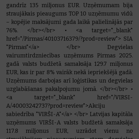
gandrīz 135 miljonus EUR. Uzņēmumam bija
straujākais pieaugums TOP 10 uzņēmumu vidū
– kopējie maksājumi gada laikā palielinājās par
76%. </br></br> • <a target="_blank"
href="/Pirmas/40103716379/?prod=review"> SIA
"Pirmas"</a> </br> Degvielas
vairumtirdzniecības uzņēmums Pirmas 2025.
gadā valsts budžetā samaksāja 129.7 miljonus
EUR, kas ir par 8% vairāk nekā iepriekšējā gadā.
Uzņēmums darbojas arī loģistikas un degvielas
uzglabāšanas pakalpojumu jomā. </br></br> •
<a target="_blank" href="/VIRSI-
A/40003242737?prod=review">Akciju
sabiedrība "VIRŠI-A"</a> </br> Latvijas kapitāla
uzņēmums VIRŠI-A valsts budžetā samaksāja
117.8 miljonus EUR, uzrādot vienu no