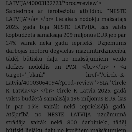
LATVIJA/40003132723/?prod=review">
Sabiedrība ar ierobežotu atbildību "NESTE
LATVIJA"</a> </br> Lielākais nodokļu maksātājs
2025. gadā bija NESTE LATVIJA, kas valsts
kopbudžetā samaksāja 209 miljonus EUR jeb par
1.4% vairāk nekā gadu iepriekš. Uzņēmums
darbojas motoru degvielas mazumtirdzniecībā,
tādēļ būtisku daļu no maksājumiem veido
akcīzes nodoklis un PVN. </br></br> • <a
target="_blank" href="/Circle-K-
Latvia/40003064094/?prod=review ">SIA "Circle
K Latvia</a> </br> Circle K Latvia 2025. gadā
valsts budžetā samaksāja 196 miljonus EUR, kas
ir par 1.5% vairāk nekā iepriekšējā gadā.
Atšķirībā no NESTE LATVIJA uzņēmumā
strādāja vairāk nekā 800 darbinieki, tādēļ
būtiski lielāku daļu no kopējiem maksājumiem