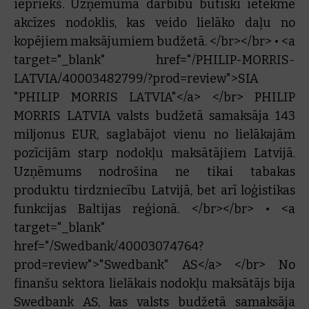
iepriekš. Uzņēmuma darbību būtiski ietekmē
akcīzes nodoklis, kas veido lielāko daļu no
kopējiem maksājumiem budžetā. </br></br> • <a
target="_blank" href="/PHILIP-MORRIS-
LATVIA/40003482799/?prod=review">SIA
"PHILIP MORRIS LATVIA"</a> </br> PHILIP
MORRIS LATVIA valsts budžetā samaksāja 143
miljonus EUR, saglabājot vienu no lielākajām
pozīcijām starp nodokļu maksātājiem Latvijā.
Uzņēmums nodrošina ne tikai tabakas
produktu tirdzniecību Latvijā, bet arī loģistikas
funkcijas Baltijas reģionā. </br></br> • <a
target="_blank"
href="/Swedbank/40003074764?
prod=review">"Swedbank" AS</a> </br> No
finanšu sektora lielākais nodokļu maksātājs bija
Swedbank AS, kas valsts budžetā samaksāja