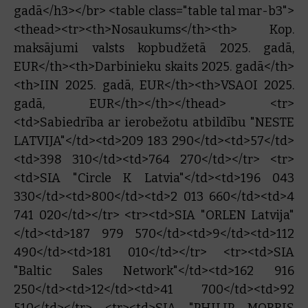
gadā</h3></br> <table class="table tal mar-b3">
<thead><tr><th>Nosaukums</th><th> Kop.
maksājumi valsts kopbudžetā 2025. gadā,
EUR</th><th>Darbinieku skaits 2025. gadā</th>
<th>IIN 2025. gadā, EUR</th><th>VSAOI 2025.
gadā, EUR</th></th></thead> <tr>
<td>Sabiedrība ar ierobežotu atbildību "NESTE
LATVIJA"</td><td>209 183 290</td><td>57</td>
<td>398 310</td><td>764 270</td></tr> <tr>
<td>SIA "Circle K Latvia"</td><td>196 043
330</td><td>800</td><td>2 013 660</td><td>4
741 020</td></tr> <tr><td>SIA "ORLEN Latvija"
</td><td>187 979 570</td><td>9</td><td>112
490</td><td>181 010</td></tr> <tr><td>SIA
"Baltic Sales Network"</td><td>162 916
250</td><td>12</td><td>41 700</td><td>92