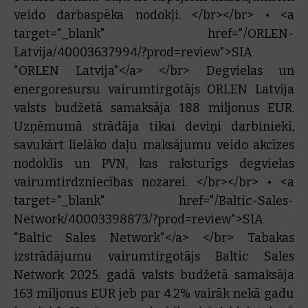
veido darbaspēka nodokļi. </br></br> • <a
target="_blank" href="/ORLEN-
Latvija/40003637994/?prod=review">SIA
"ORLEN Latvija"</a> </br> Degvielas un
energoresursu vairumtirgotājs ORLEN Latvija
valsts budžetā samaksāja 188 miljonus EUR.
Uzņēmumā strādāja tikai deviņi darbinieki,
savukārt lielāko daļu maksājumu veido akcīzes
nodoklis un PVN, kas raksturīgs degvielas
vairumtirdzniecības nozarei. </br></br> • <a
target="_blank" href="/Baltic-Sales-
Network/40003398873/?prod=review">SIA
"Baltic Sales Network"</a> </br> Tabakas
izstrādājumu vairumtirgotājs Baltic Sales
Network 2025. gadā valsts budžetā samaksāja
163 miljonus EUR jeb par 4.2% vairāk nekā gadu