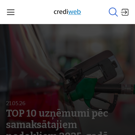
21.05.26
TOP 10 uzņēmumi pēc
samaksātajiem