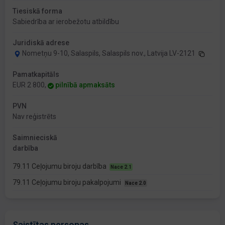
Tiesiskā forma
Sabiedrība ar ierobežotu atbildību
Juridiskā adrese
Nometņu 9-10, Salaspils, Salaspils nov., Latvija LV-2121
Pamatkapitāls
EUR 2 800,
pilnībā apmaksāts
PVN
Nav reģistrēts
Saimnieciskā
darbība
79.11 Ceļojumu biroju darbība
Nace 2.1
79.11 Ceļojumu biroju pakalpojumi
Nace 2.0
Saistītas personas