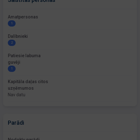
Amatpersonas
1
Dalībnieki
2
Patiesie labuma
guvēji
1
Kapitāla daļas citos
uzņēmumos
Nav datu
Parādi
Nodokļu parādi