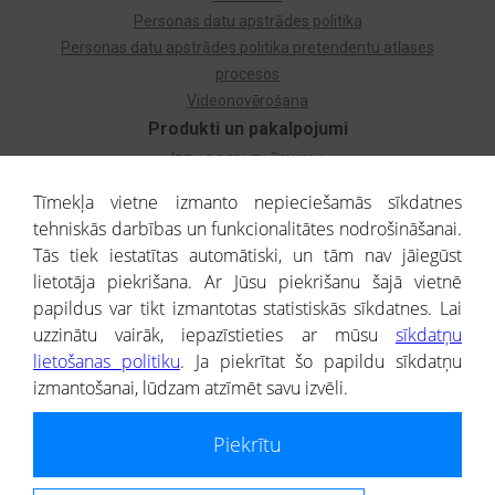
Personas datu apstrādes politika
Personas datu apstrādes politika pretendentu atlases
procesos
Videonovērošana
Produkti un pakalpojumi
Izziņa par uzņēmumu
Izziņa par privātpersonu
Tīmekļa vietne izmanto nepieciešamās sīkdatnes
Dzimtas koks
tehniskās darbības un funkcionalitātes nodrošināšanai.
Uzņēmumu atlase
Tās tiek iestatītas automātiski, un tām nav jāiegūst
Monitorings
lietotāja piekrišana. Ar Jūsu piekrišanu šajā vietnē
Kredītizziņa par ārvalstu uzņēmumiem
papildus var tikt izmantotas statistiskās sīkdatnes. Lai
uzzinātu vairāk, iepazīstieties ar mūsu
sīkdatņu
® CREDITREFORM Latvija
lietošanas politiku
. Ja piekrītat šo papildu sīkdatņu
SIA
izmantošanai, lūdzam atzīmēt savu izvēli.
People illustrations by Storyset
Piekrītu
Informāciju no Uzņēmumu reģistra nodrošina SIA CREDITREFORM Latvija.
Portāla ietvaros saņemtajai informācijai ir uzziņas raksturs, un tai nav