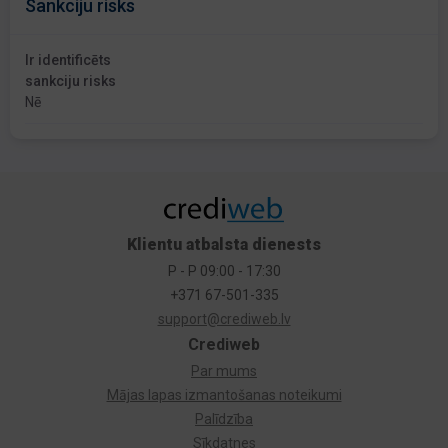
Sankciju risks
Ir identificēts
sankciju risks
Nē
Klientu atbalsta dienests
P - P 09:00 - 17:30
+371 67-501-335
support@crediweb.lv
Crediweb
Par mums
Mājas lapas izmantošanas noteikumi
Palīdzība
Sīkdatnes