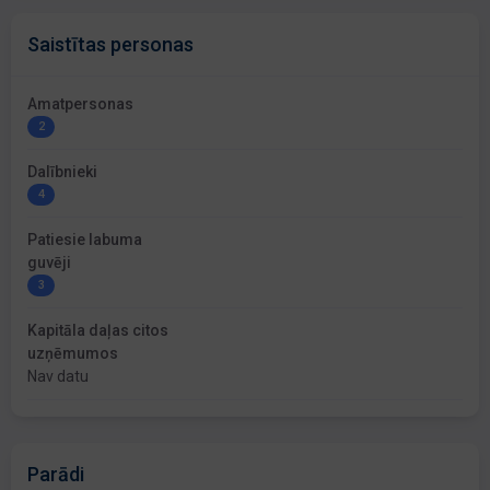
Saistītas personas
Amatpersonas
2
Dalībnieki
4
Patiesie labuma
guvēji
3
Kapitāla daļas citos
uzņēmumos
Nav datu
Parādi