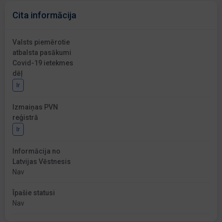
Cita informācija
Valsts piemērotie
atbalsta pasākumi
Covid-19 ietekmes
dēļ
Ir
Izmaiņas PVN
reģistrā
Ir
Informācija no
Latvijas Vēstnesis
Nav
Īpašie statusi
Nav