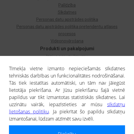
Palīdzība
Sīkdatnes
Personas datu apstrādes politika
Personas datu apstrādes politika pretendentu atlases
procesos
Videonovērošana
Produkti un pakalpojumi
Izziņa par uzņēmumu
Izziņa par privātpersonu
Tīmekļa vietne izmanto nepieciešamās sīkdatnes
Dzimtas koks
tehniskās darbības un funkcionalitātes nodrošināšanai.
Uzņēmumu atlase
Tās tiek iestatītas automātiski, un tām nav jāiegūst
Monitorings
lietotāja piekrišana. Ar Jūsu piekrišanu šajā vietnē
Kredītizziņa par ārvalstu uzņēmumiem
papildus var tikt izmantotas statistiskās sīkdatnes. Lai
uzzinātu vairāk, iepazīstieties ar mūsu
sīkdatņu
® CREDITREFORM Latvija
lietošanas politiku
. Ja piekrītat šo papildu sīkdatņu
SIA
izmantošanai, lūdzam atzīmēt savu izvēli.
People illustrations by Storyset