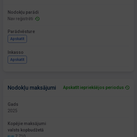
Nodokļu parādi
Nav reģistrēti
Parādvēsture
Apskatīt
Inkasso
Apskatīt
Nodokļu maksājumi
Apskatīt iepriekšējos periodus
Gads
2025
Kopējie maksājumi
valsts kopbudžetā
7 710
EUR