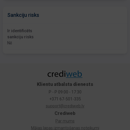
Sankciju risks
Ir identificēts
sankciju risks
Nē
Klientu atbalsta dienests
P - P 09:00 - 17:30
+371 67-501-335
support@crediweb.lv
Crediweb
Par mums
Mājas lapas izmantošanas noteikumi