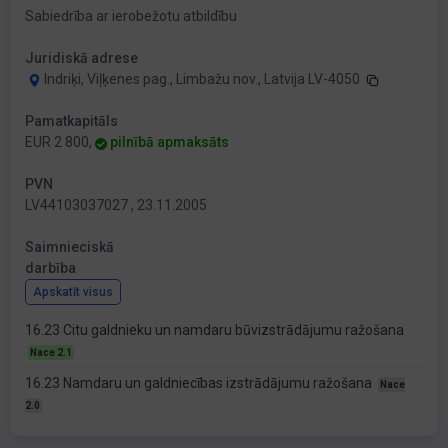
Sabiedrība ar ierobežotu atbildību
Juridiskā adrese
Indriķi, Viļķenes pag., Limbažu nov., Latvija LV-4050
Pamatkapitāls
EUR 2 800,
pilnībā apmaksāts
PVN
LV44103037027 , 23.11.2005
Saimnieciskā
darbība
Apskatīt visus
16.23 Citu galdnieku un namdaru būvizstrādājumu ražošana
Nace 2.1
16.23 Namdaru un galdniecības izstrādājumu ražošana
Nace
2.0