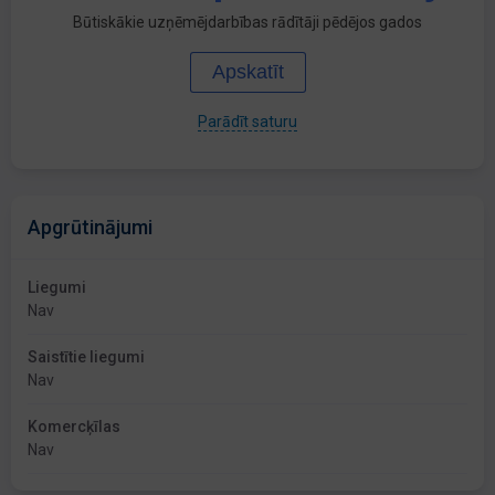
Būtiskākie uzņēmējdarbības rādītāji pēdējos gados
Apskatīt
Parādīt saturu
Apgrūtinājumi
Liegumi
Nav
Saistītie liegumi
Nav
Komercķīlas
Nav