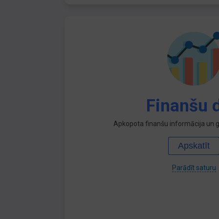
Finanšu d
Apkopota finanšu informācija un ga
Apskatīt
Parādīt saturu