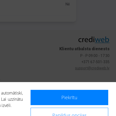
Nē
Klientu atbalsta dienests
P - P 09:00 - 17:30
+371 67-501-335
support@crediweb.lv
s
 automātiski,
Piekrītu
 Lai uzzinātu
izvēli.
Papildus opcijas