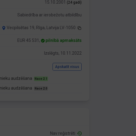
15.10.2001
(24 gadi)
Sabiedrība ar ierobežotu atbildību
Vecpilsētas 19, Rīga, Latvija LV-1050
EUR 45 531,
pilnībā apmaksāts
Izslēgts, 10.11.2022
Apskatīt visus
īvnieku audzēšana
Nace 2.1
īvnieku audzēšana
Nace 2.0
Nav reģistrēti