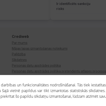
Ir identificēts sankciju
risks
Crediweb
Par mums
Mājas lapas izmantošanas noteikumi
Palīdzība
Sīkdatnes
Personas datu apstrādes politika
Personas datu apstrādes politika pretendentu atlases proceso
Videonovērošana
arbības un funkcionalitātes nodrošināšanai. Tās tiek iestatītas
 šajā vietnē papildus var tikt izmantotas statistiskās sīkdatnes.
a piekrītat šo papildu sīkdatņu izmantošanai, lūdzam atzīmēt savu 