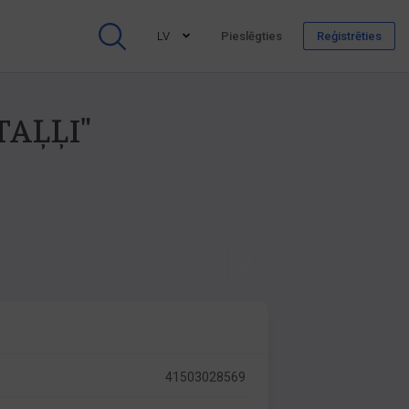
LV
Pieslēgties
Reģistrēties
STAĻĻI"
41503028569