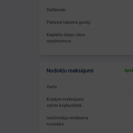
Dalībnieki
Patiesie labuma guvēji
Kapitāla daļas citos
uzņēmumos
Nodokļu maksājumi
Apsk
Gads
Kopējie maksājumi
valsts kopbudžetā
Iedzīvotāju ienākuma
nodoklis