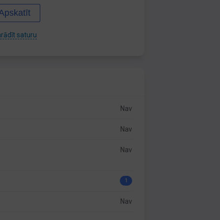
Apskatīt
rādīt saturu
Nav
Nav
Nav
1
Nav