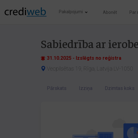
Pakalpojumi
Abonēt
Par
Sabiedrība ar ierob
31.10.2025 - Izslēgts no reģistra
Vecpilsētas 19, Rīga, Latvija LV-1050
Pārskats
Izziņa
Dzimtas koks