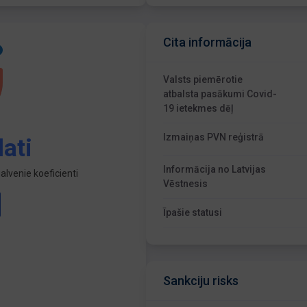
Cita informācija
Valsts piemērotie
atbalsta pasākumi Covid-
19 ietekmes dēļ
Izmaiņas PVN reģistrā
ati
Informācija no Latvijas
lvenie koeficienti
Vēstnesis
Īpašie statusi
Sankciju risks