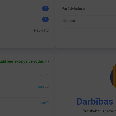
Parādvēsture
1
1
Inkasso
Nav datu
atīt iepriekšējos periodus
2024
50
EUR
Darbības 
0
EUR
Būtiskākie uzņēmējd