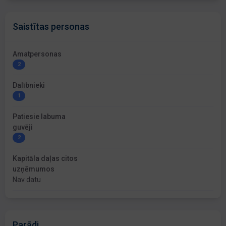
Saistītas personas
Amatpersonas
2
Dalībnieki
1
Patiesie labuma
guvēji
2
Kapitāla daļas citos
uzņēmumos
Nav datu
Parādi