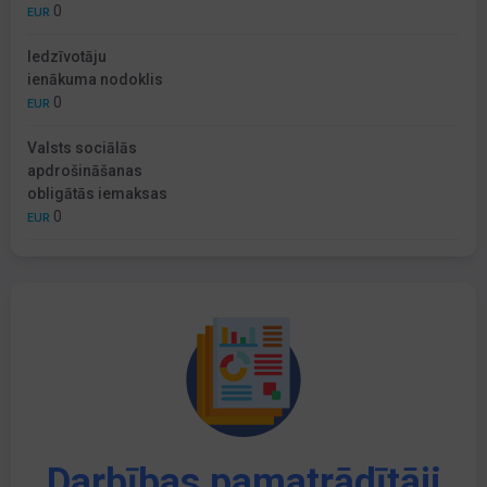
0
EUR
Iedzīvotāju
ienākuma nodoklis
0
EUR
Valsts sociālās
apdrošināšanas
obligātās iemaksas
0
EUR
Darbības pamatrādītāji