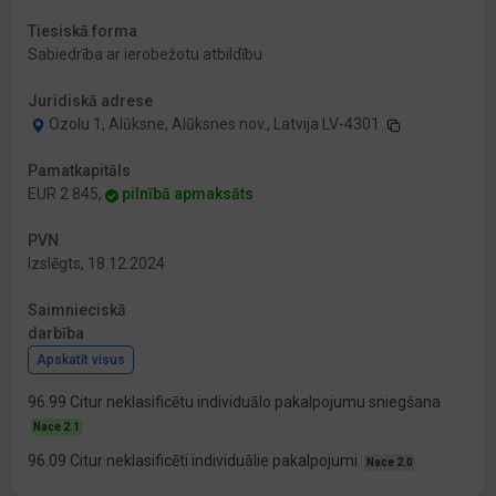
Tiesiskā forma
Sabiedrība ar ierobežotu atbildību
Juridiskā adrese
Ozolu 1, Alūksne, Alūksnes nov., Latvija LV-4301
Pamatkapitāls
EUR 2 845,
pilnībā apmaksāts
PVN
Izslēgts, 18.12.2024
Saimnieciskā
darbība
Apskatīt visus
96.99 Citur neklasificētu individuālo pakalpojumu sniegšana
Nace 2.1
96.09 Citur neklasificēti individuālie pakalpojumi
Nace 2.0