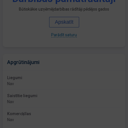
Būtiskākie uzņēmējdarbības rādītāji pēdējos gados
Apskatīt
Parādīt saturu
Apgrūtinājumi
Liegumi
Nav
Saistītie liegumi
Nav
Komercķīlas
Nav