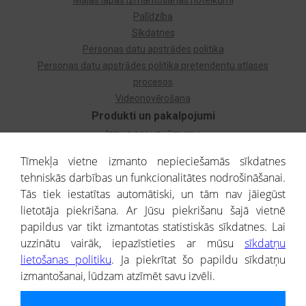
Mājas lapas izmantošanas noteikumi
Palīdzība
Sīkdatnes
Personas datu apstrādes politika
Personas datu apstrādes politika pretendentu atlases
procesos
Videonovērošana
Produkti un pakalpojumi
Izziņa par uzņēmumu
Izziņa par privātpersonu
Tīmekļa vietne izmanto nepieciešamās sīkdatnes
Dzimtas koks
tehniskās darbības un funkcionalitātes nodrošināšanai.
Uzņēmumu atlase
Tās tiek iestatītas automātiski, un tām nav jāiegūst
Monitorings
lietotāja piekrišana. Ar Jūsu piekrišanu šajā vietnē
Kredītizziņa par ārvalstu uzņēmumiem
papildus var tikt izmantotas statistiskās sīkdatnes. Lai
uzzinātu vairāk, iepazīstieties ar mūsu
sīkdatņu
® CREDITREFORM Latvija
lietošanas politiku
. Ja piekrītat šo papildu sīkdatņu
SIA
izmantošanai, lūdzam atzīmēt savu izvēli.
People illustrations by Storyset