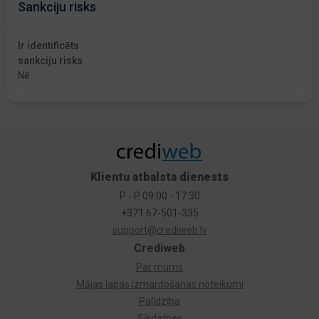
Sankciju risks
Ir identificēts
sankciju risks
Nē
Klientu atbalsta dienests
P - P 09:00 - 17:30
+371 67-501-335
support@crediweb.lv
Crediweb
Par mums
Mājas lapas izmantošanas noteikumi
Palīdzība
Sīkdatnes