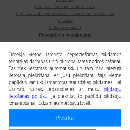
Personas datu apstrādes politika
Personas datu apstrādes politika pretendentu atlases
procesos
Videonovērošana
Produkti un pakalpojumi
Izziņa par uzņēmumu
Izziņa par privātpersonu
Tīmekļa vietne izmanto nepieciešamās sīkdatnes
Dzimtas koks
tehniskās darbības un funkcionalitātes nodrošināšanai.
Uzņēmumu atlase
Tās tiek iestatītas automātiski, un tām nav jāiegūst
Monitorings
lietotāja piekrišana. Ar Jūsu piekrišanu šajā vietnē
Kredītizziņa par ārvalstu uzņēmumiem
papildus var tikt izmantotas statistiskās sīkdatnes. Lai
uzzinātu vairāk, iepazīstieties ar mūsu
sīkdatņu
® CREDITREFORM Latvija
lietošanas politiku
. Ja piekrītat šo papildu sīkdatņu
SIA
izmantošanai, lūdzam atzīmēt savu izvēli.
People illustrations by Storyset
Piekrītu
Informāciju no Uzņēmumu reģistra nodrošina SIA CREDITREFORM Latvija.
Portāla ietvaros saņemtajai informācijai ir uzziņas raksturs, un tai nav