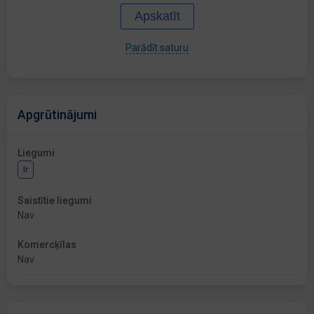
Apskatīt
Parādīt saturu
Apgrūtinājumi
Liegumi
Ir
Saistītie liegumi
Nav
Komercķīlas
Nav