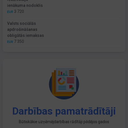
ienākuma nodoklis
3 720
EUR
Valsts sociālās
apdrošināšanas
obligātās iemaksas
7 350
EUR
Darbības pamatrādītāji
Būtiskākie uzņēmējdarbības rādītāji pēdējos gados