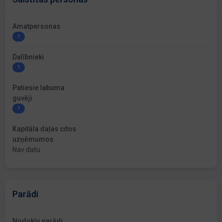
Amatpersonas
1
Dalībnieki
1
Patiesie labuma
guvēji
1
Kapitāla daļas citos
uzņēmumos
Nav datu
Parādi
Nodokļu parādi