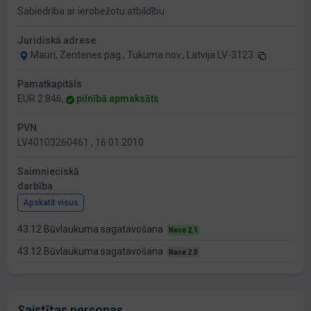
Sabiedrība ar ierobežotu atbildību
Juridiskā adrese
Mauri, Zentenes pag., Tukuma nov., Latvija LV-3123
Pamatkapitāls
EUR 2 846,
pilnībā apmaksāts
PVN
LV40103260461 , 16.01.2010
Saimnieciskā
darbība
Apskatīt visus
43.12 Būvlaukuma sagatavošana
Nace 2.1
43.12 Būvlaukuma sagatavošana
Nace 2.0
Saistītas personas