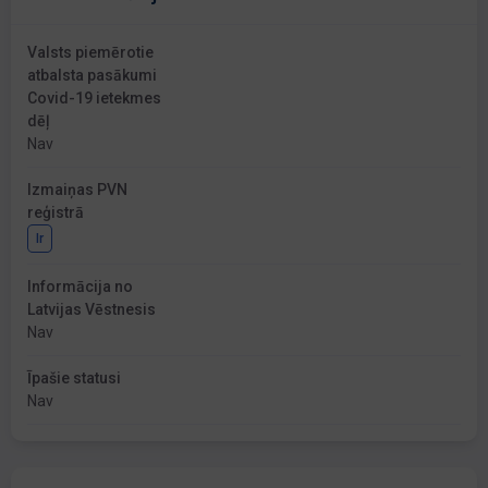
Valsts piemērotie
atbalsta pasākumi
Covid-19 ietekmes
dēļ
Nav
Izmaiņas PVN
reģistrā
Ir
Informācija no
Latvijas Vēstnesis
Nav
Īpašie statusi
Nav