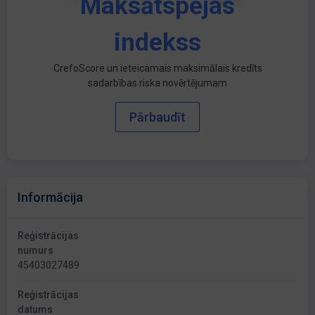
Maksātspējas
indekss
CrefoScore un ieteicamais maksimālais kredīts
sadarbības riska novērtējumam
Pārbaudīt
Informācija
Reģistrācijas
numurs
45403027489
Reģistrācijas
datums