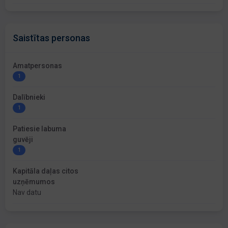
Saistītas personas
Amatpersonas
1
Dalībnieki
1
Patiesie labuma
guvēji
1
Kapitāla daļas citos
uzņēmumos
Nav datu