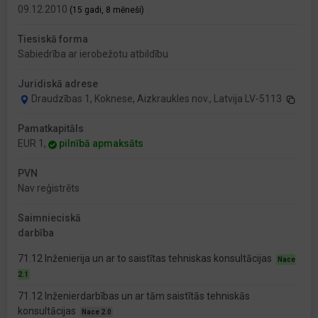
09.12.2010
(15 gadi, 8 mēneši)
Tiesiskā forma
Sabiedrība ar ierobežotu atbildību
Juridiskā adrese
Draudzības 1, Koknese, Aizkraukles nov., Latvija LV-5113
Pamatkapitāls
EUR 1,
pilnībā apmaksāts
PVN
Nav reģistrēts
Saimnieciskā
darbība
71.12 Inženierija un ar to saistītas tehniskas konsultācijas
Nace
2.1
71.12 Inženierdarbības un ar tām saistītās tehniskās
konsultācijas
Nace 2.0