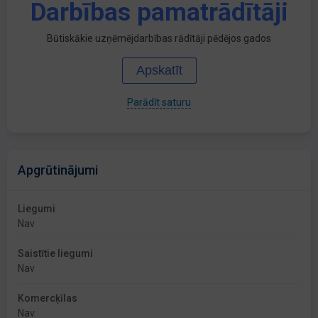
Darbības pamatrādītāji
Būtiskākie uzņēmējdarbības rādītāji pēdējos gados
Apskatīt
Parādīt saturu
Apgrūtinājumi
Liegumi
Nav
Saistītie liegumi
Nav
Komercķīlas
Nav