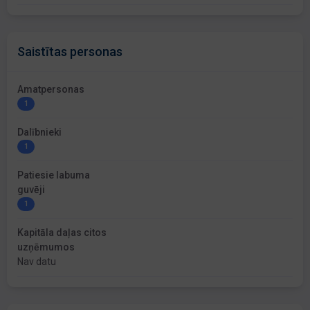
Saistītas personas
Amatpersonas
1
Dalībnieki
1
Patiesie labuma
guvēji
1
Kapitāla daļas citos
uzņēmumos
Nav datu