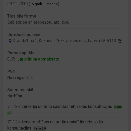
09.12.2010
(15 gadi, 8 mēneši)
Tiesiskā forma
Sabiedrība ar ierobežotu atbildību
Juridiskā adrese
Draudzības 1, Koknese, Aizkraukles nov., Latvija LV-5113
Pamatkapitāls
EUR 1,
pilnībā apmaksāts
PVN
Nav reģistrēts
Saimnieciskā
darbība
71.12 Inženierija un ar to saistītas tehniskas konsultācijas
Nace
2.1
71.12 Inženierdarbības un ar tām saistītās tehniskās
konsultācijas
Nace 2.0