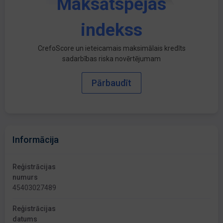
Maksātspējas
indekss
CrefoScore un ieteicamais maksimālais kredīts
sadarbības riska novērtējumam
Pārbaudīt
Informācija
Reģistrācijas
numurs
45403027489
Reģistrācijas
datums