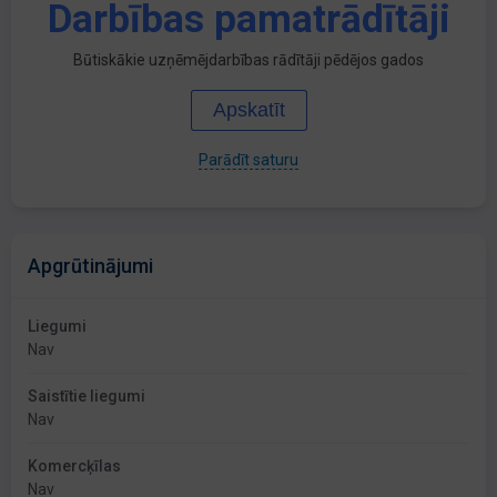
Darbības pamatrādītāji
Būtiskākie uzņēmējdarbības rādītāji pēdējos gados
Apskatīt
Parādīt saturu
Apgrūtinājumi
Liegumi
Nav
Saistītie liegumi
Nav
Komercķīlas
Nav