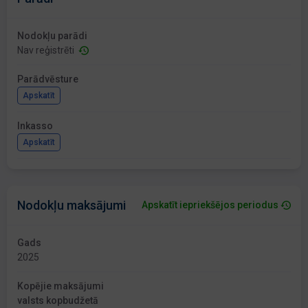
Nodokļu parādi
Nav reģistrēti
Parādvēsture
Apskatīt
Inkasso
Apskatīt
Nodokļu maksājumi
Apskatīt iepriekšējos periodus
Gads
2025
Kopējie maksājumi
valsts kopbudžetā