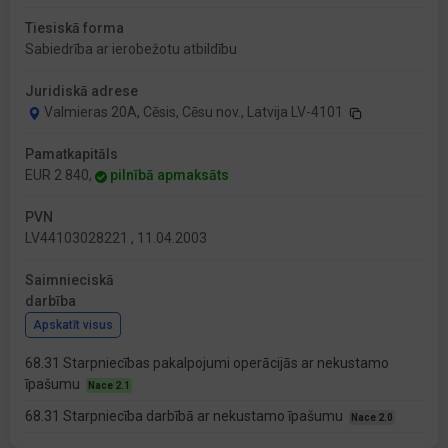
Tiesiskā forma
Sabiedrība ar ierobežotu atbildību
Juridiskā adrese
Valmieras 20A, Cēsis, Cēsu nov., Latvija LV-4101
Pamatkapitāls
EUR 2 840,
pilnībā apmaksāts
PVN
LV44103028221 , 11.04.2003
Saimnieciskā
darbība
Apskatīt visus
68.31 Starpniecības pakalpojumi operācijās ar nekustamo
īpašumu
Nace 2.1
68.31 Starpniecība darbībā ar nekustamo īpašumu
Nace 2.0