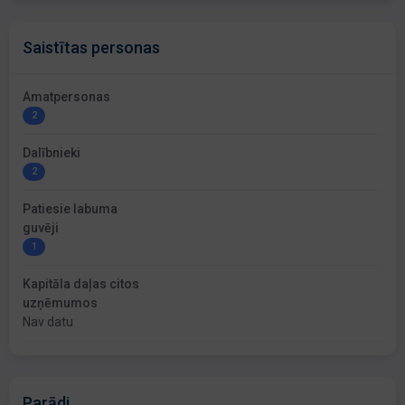
Saistītas personas
Amatpersonas
2
Dalībnieki
2
Patiesie labuma
guvēji
1
Kapitāla daļas citos
uzņēmumos
Nav datu
Parādi