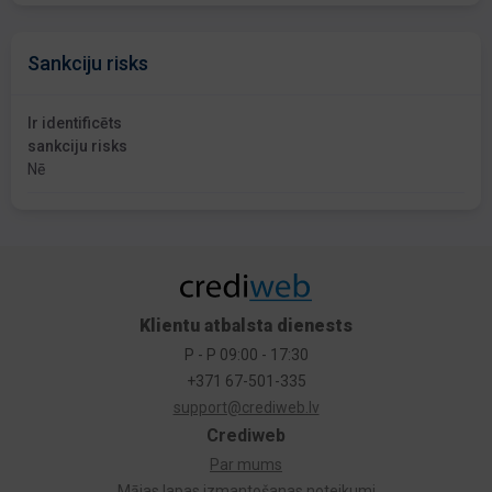
Sankciju risks
Ir identificēts
sankciju risks
Nē
Klientu atbalsta dienests
P - P 09:00 - 17:30
+371 67-501-335
support@crediweb.lv
Crediweb
Par mums
Mājas lapas izmantošanas noteikumi