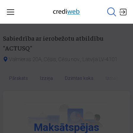
Sabiedrība ar ierobežotu atbildību
"ACTUSQ"
Valmieras 20A, Cēsis, Cēsu nov., Latvija LV-4101
Pārskats
Izziņa
Dzimtas koks
Izmaiņu vēst
Maksātspējas