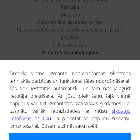
Palīdzība
Sīkdatnes
Personas datu apstrādes politika
Personas datu apstrādes politika pretendentu atlases
procesos
Videonovērošana
Produkti un pakalpojumi
Izziņa par uzņēmumu
Izziņa par privātpersonu
Tīmekļa vietne izmanto nepieciešamās sīkdatnes
Dzimtas koks
tehniskās darbības un funkcionalitātes nodrošināšanai.
Uzņēmumu atlase
Tās tiek iestatītas automātiski, un tām nav jāiegūst
Monitorings
lietotāja piekrišana. Ar Jūsu piekrišanu šajā vietnē
Kredītizziņa par ārvalstu uzņēmumiem
papildus var tikt izmantotas statistiskās sīkdatnes. Lai
uzzinātu vairāk, iepazīstieties ar mūsu
sīkdatņu
® CREDITREFORM Latvija
lietošanas politiku
. Ja piekrītat šo papildu sīkdatņu
SIA
izmantošanai, lūdzam atzīmēt savu izvēli.
People illustrations by Storyset