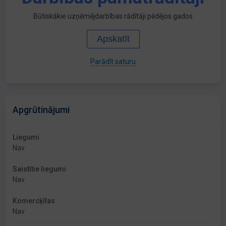
Būtiskākie uzņēmējdarbības rādītāji pēdējos gados
Apskatīt
Parādīt saturu
Apgrūtinājumi
Liegumi
Nav
Saistītie liegumi
Nav
Komercķīlas
Nav