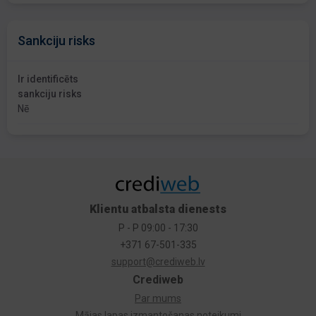
Sankciju risks
Ir identificēts
sankciju risks
Nē
Klientu atbalsta dienests
P - P 09:00 - 17:30
+371 67-501-335
support@crediweb.lv
Crediweb
Par mums
Mājas lapas izmantošanas noteikumi