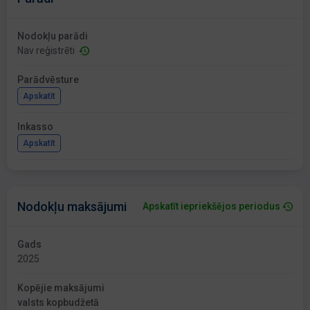
Nodokļu parādi
Nav reģistrēti
Parādvēsture
Apskatīt
Inkasso
Apskatīt
Nodokļu maksājumi
Apskatīt iepriekšējos periodus
Gads
2025
Kopējie maksājumi
valsts kopbudžetā