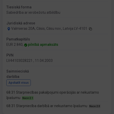
Tiesiskā forma
Sabiedrība ar ierobežotu atbildību
Juridiskā adrese
Valmieras 20A, Cēsis, Cēsu nov., Latvija LV-4101
Pamatkapitāls
EUR 2 840,
pilnībā apmaksāts
PVN
LV44103028221 , 11.04.2003
Saimnieciskā
darbība
Apskatīt visus
68.31 Starpniecības pakalpojumi operācijās ar nekustamo
īpašumu
Nace 2.1
68.31 Starpniecība darbībā ar nekustamo īpašumu
Nace 2.0