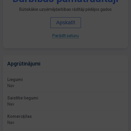
Būtiskākie uzņēmējdarbības rādītāji pēdējos gados
Apskatīt
Parādīt saturu
Apgrūtinājumi
Liegumi
Nav
Saistītie liegumi
Nav
Komercķīlas
Nav