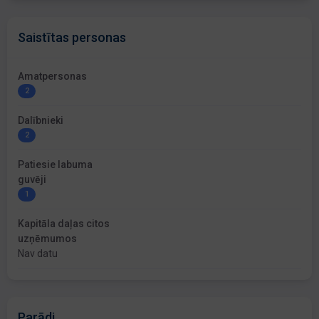
Saistītas personas
Amatpersonas
2
Dalībnieki
2
Patiesie labuma
guvēji
1
Kapitāla daļas citos
uzņēmumos
Nav datu
Parādi