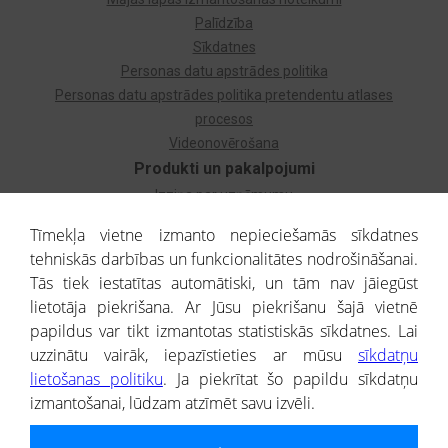
Palīdzība
Sīkdatnes
Personas datu apstrādes politika
Personas datu apstrādes politika pretendentu atlases
procesos
Videonovērošana
Produkti un pakalpojumi
Izziņa par uzņēmumu
Izziņa par privātpersonu
Tīmekļa vietne izmanto nepieciešamās sīkdatnes
Dzimtas koks
tehniskās darbības un funkcionalitātes nodrošināšanai.
Uzņēmumu atlase
Tās tiek iestatītas automātiski, un tām nav jāiegūst
Monitorings
lietotāja piekrišana. Ar Jūsu piekrišanu šajā vietnē
Kredītizziņa par ārvalstu uzņēmumiem
papildus var tikt izmantotas statistiskās sīkdatnes. Lai
uzzinātu vairāk, iepazīstieties ar mūsu
sīkdatņu
® CREDITREFORM Latvija
lietošanas politiku
. Ja piekrītat šo papildu sīkdatņu
SIA
izmantošanai, lūdzam atzīmēt savu izvēli.
People illustrations by Storyset