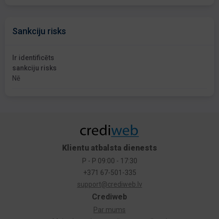
Sankciju risks
Ir identificēts
sankciju risks
Nē
Klientu atbalsta dienests
P - P 09:00 - 17:30
+371 67-501-335
support@crediweb.lv
Crediweb
Par mums