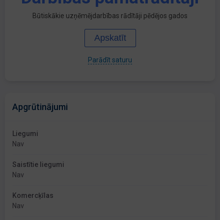
Būtiskākie uzņēmējdarbības rādītāji pēdējos gados
Apskatīt
Parādīt saturu
Apgrūtinājumi
Liegumi
Nav
Saistītie liegumi
Nav
Komercķīlas
Nav