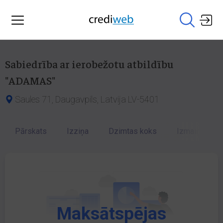
Sabiedrība ar ierobežotu atbildību
"ADAMAS"
Saules 71, Daugavpils, Latvija LV-5401
Pārskats
Izziņa
Dzimtas koks
Izmaiņu vēst
Maksātspējas