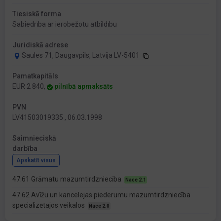
Tiesiskā forma
Sabiedrība ar ierobežotu atbildību
Juridiskā adrese
Saules 71, Daugavpils, Latvija LV-5401
Pamatkapitāls
EUR 2 840,
pilnībā apmaksāts
PVN
LV41503019335 , 06.03.1998
Saimnieciskā
darbība
Apskatīt visus
47.61 Grāmatu mazumtirdzniecība
Nace 2.1
47.62 Avīžu un kancelejas piederumu mazumtirdzniecība
specializētajos veikalos
Nace 2.0