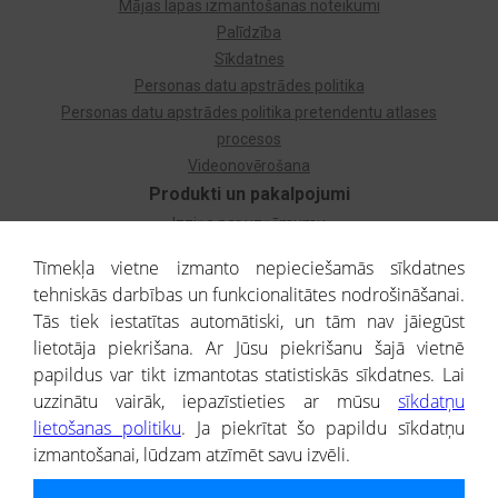
Mājas lapas izmantošanas noteikumi
Palīdzība
Sīkdatnes
Personas datu apstrādes politika
Personas datu apstrādes politika pretendentu atlases
procesos
Videonovērošana
Produkti un pakalpojumi
Izziņa par uzņēmumu
Izziņa par privātpersonu
Tīmekļa vietne izmanto nepieciešamās sīkdatnes
Dzimtas koks
tehniskās darbības un funkcionalitātes nodrošināšanai.
Uzņēmumu atlase
Tās tiek iestatītas automātiski, un tām nav jāiegūst
Monitorings
lietotāja piekrišana. Ar Jūsu piekrišanu šajā vietnē
Kredītizziņa par ārvalstu uzņēmumiem
papildus var tikt izmantotas statistiskās sīkdatnes. Lai
uzzinātu vairāk, iepazīstieties ar mūsu
sīkdatņu
® CREDITREFORM Latvija
lietošanas politiku
. Ja piekrītat šo papildu sīkdatņu
SIA
izmantošanai, lūdzam atzīmēt savu izvēli.
People illustrations by Storyset