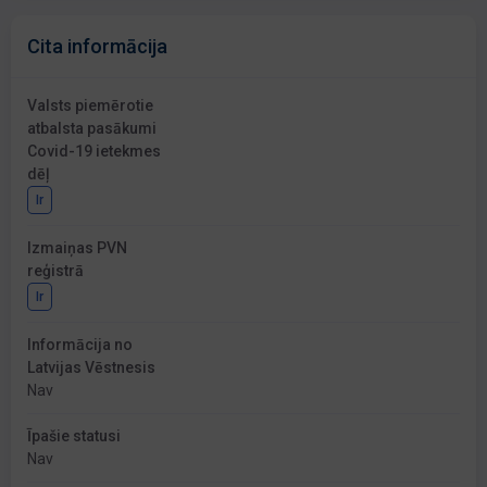
Cita informācija
Valsts piemērotie
atbalsta pasākumi
Covid-19 ietekmes
dēļ
Ir
Izmaiņas PVN
reģistrā
Ir
Informācija no
Latvijas Vēstnesis
Nav
Īpašie statusi
Nav