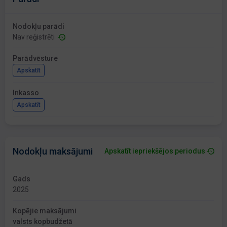
Nodokļu parādi
Nav reģistrēti
Parādvēsture
Apskatīt
Inkasso
Apskatīt
Nodokļu maksājumi
Apskatīt iepriekšējos periodus
Gads
2025
Kopējie maksājumi
valsts kopbudžetā