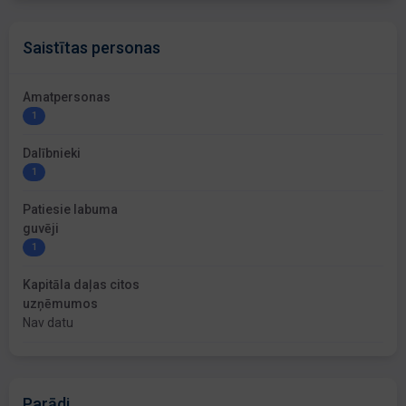
Saistītas personas
Amatpersonas
1
Dalībnieki
1
Patiesie labuma
guvēji
1
Kapitāla daļas citos
uzņēmumos
Nav datu
Parādi