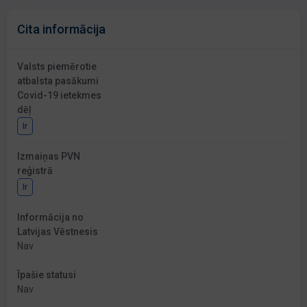
Cita informācija
Valsts piemērotie
atbalsta pasākumi
Covid-19 ietekmes
dēļ
Ir
Izmaiņas PVN
reģistrā
Ir
Informācija no
Latvijas Vēstnesis
Nav
Īpašie statusi
Nav