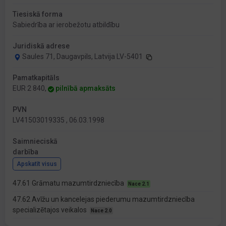
Tiesiskā forma
Sabiedrība ar ierobežotu atbildību
Juridiskā adrese
Saules 71, Daugavpils, Latvija LV-5401
Pamatkapitāls
EUR 2 840,
pilnībā apmaksāts
PVN
LV41503019335 , 06.03.1998
Saimnieciskā
darbība
Apskatīt visus
47.61 Grāmatu mazumtirdzniecība
Nace 2.1
47.62 Avīžu un kancelejas piederumu mazumtirdzniecība
specializētajos veikalos
Nace 2.0