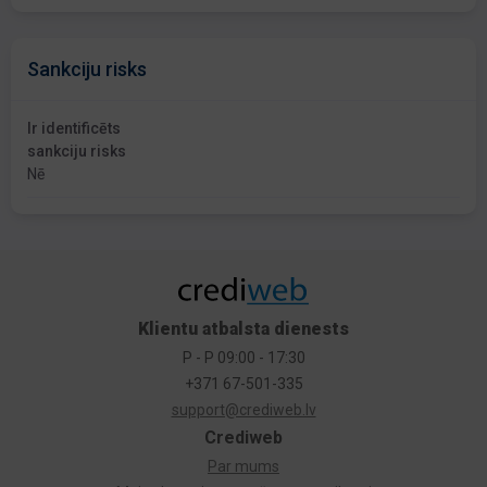
Sankciju risks
Ir identificēts
sankciju risks
Nē
Klientu atbalsta dienests
P - P 09:00 - 17:30
+371 67-501-335
support@crediweb.lv
Crediweb
Par mums