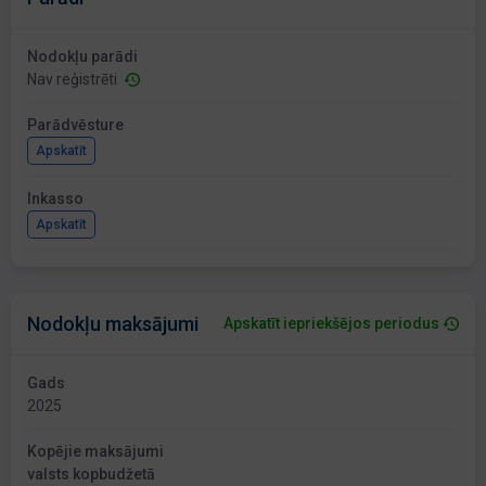
Nodokļu parādi
Nav reģistrēti
Parādvēsture
Apskatīt
Inkasso
Apskatīt
Nodokļu maksājumi
Apskatīt iepriekšējos periodus
Gads
2025
Kopējie maksājumi
valsts kopbudžetā