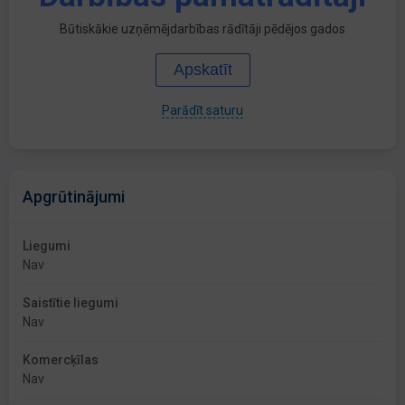
Būtiskākie uzņēmējdarbības rādītāji pēdējos gados
Apskatīt
Parādīt saturu
Apgrūtinājumi
Liegumi
Nav
Saistītie liegumi
Nav
Komercķīlas
Nav