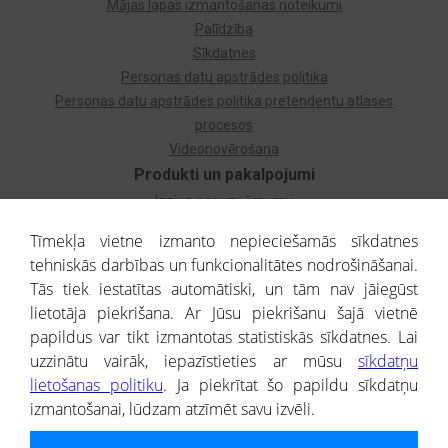
Mājas lapas izmantošanas noteikumi
Palīdzība
Sīkdatnes
Personas datu apstrādes politika
Personas datu apstrādes politika pretendentu atlases
procesos
Videonovērošana
Produkti un pakalpojumi
Izziņa par uzņēmumu
Izziņa par privātpersonu
Tīmekļa vietne izmanto nepieciešamās sīkdatnes
Dzimtas koks
tehniskās darbības un funkcionalitātes nodrošināšanai.
Uzņēmumu atlase
Tās tiek iestatītas automātiski, un tām nav jāiegūst
Monitorings
lietotāja piekrišana. Ar Jūsu piekrišanu šajā vietnē
Kredītizziņa par ārvalstu uzņēmumiem
papildus var tikt izmantotas statistiskās sīkdatnes. Lai
uzzinātu vairāk, iepazīstieties ar mūsu
sīkdatņu
® CREDITREFORM Latvija
lietošanas politiku
. Ja piekrītat šo papildu sīkdatņu
SIA
izmantošanai, lūdzam atzīmēt savu izvēli.
People illustrations by Storyset