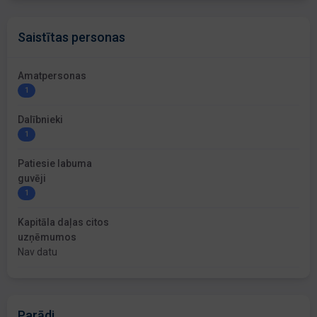
Saistītas personas
Amatpersonas
1
Dalībnieki
1
Patiesie labuma
guvēji
1
Kapitāla daļas citos
uzņēmumos
Nav datu
Parādi