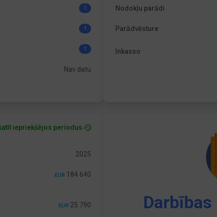
Nodokļu parādi
1
Parādvēsture
1
1
Inkasso
Nav datu
atīt iepriekšējos periodus
2025
184 640
EUR
Darbības 
25 790
EUR