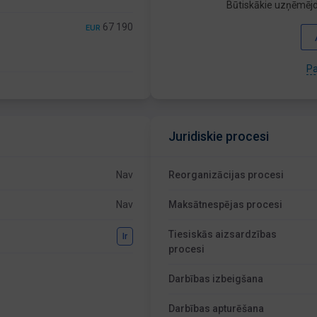
Būtiskākie uzņēmējd
67 190
EUR
Pa
Juridiskie procesi
Nav
Reorganizācijas procesi
Nav
Maksātnespējas procesi
Tiesiskās aizsardzības
Ir
procesi
Darbības izbeigšana
Darbības apturēšana