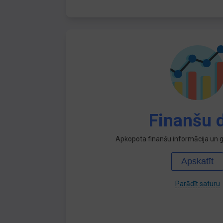
Finanšu d
Apkopota finanšu informācija un ga
Apskatīt
Parādīt saturu