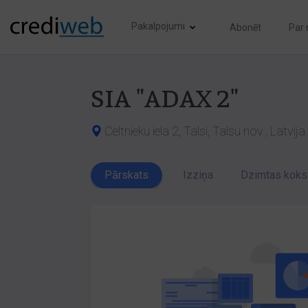
Pakalpojumi
Abonēt
Par
SIA "ADAX 2"
Celtnieku iela 2, Talsi, Talsu nov., Latvi
Pārskats
Izziņa
Dzimtas koks