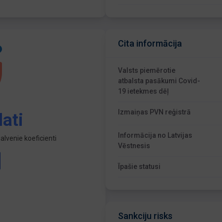
Cita informācija
Valsts piemērotie
atbalsta pasākumi Covid-
19 ietekmes dēļ
Izmaiņas PVN reģistrā
ati
Informācija no Latvijas
lvenie koeficienti
Vēstnesis
Īpašie statusi
Sankciju risks