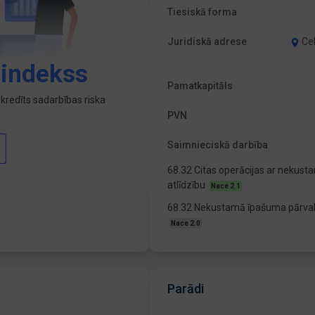
Tiesiskā forma
Juridiskā adrese
Cel
 indekss
Pamatkapitāls
kredīts sadarbības riska
PVN
Saimnieciskā darbība
68.32 Citas operācijas ar nekus
atlīdzību
Nace 2.1
68.32 Nekustamā īpašuma pārvald
Nace 2.0
Parādi