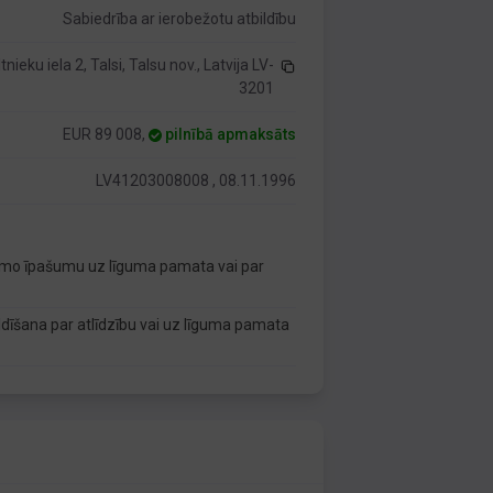
Sabiedrība ar ierobežotu atbildību
tnieku iela 2, Talsi, Talsu nov., Latvija LV-
3201
EUR 89 008,
pilnībā apmaksāts
LV41203008008 , 08.11.1996
tamo īpašumu uz līguma pamata vai par
īšana par atlīdzību vai uz līguma pamata