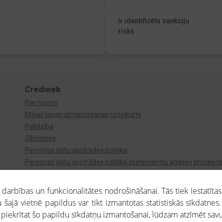
Ir identificēts sankciju
risks
Crediweb
Par mums
Mājas lapas izmantošanas noteikumi
Palīdzība
Sīkdatnes
Personas datu apstrādes politika
Personas datu apstrādes politika pretendentu atlases proceso
Videonovērošana
arbības un funkcionalitātes nodrošināšanai. Tās tiek iestatītas
 šajā vietnē papildus var tikt izmantotas statistiskās sīkdatnes.
a piekrītat šo papildu sīkdatņu izmantošanai, lūdzam atzīmēt savu 