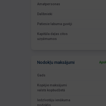
Amatpersonas
Dalībnieki
Patiesie labuma guvēji
Kapitāla daļas citos
uzņēmumos
Nodokļu maksājumi
Apsk
Gads
Kopējie maksājumi
valsts kopbudžetā
Iedzīvotāju ienākuma
nodoklis