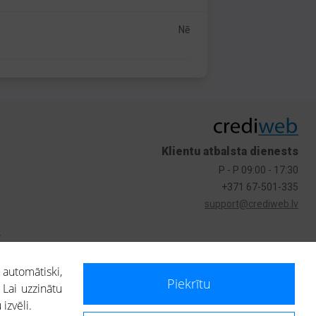
Nē
Klientu atbalsta dienests
P - P 09:00 - 17:30
+371 67-501-335
support@crediweb.lv
s
 automātiski,
Piekrītu
 Lai uzzinātu
izvēli.