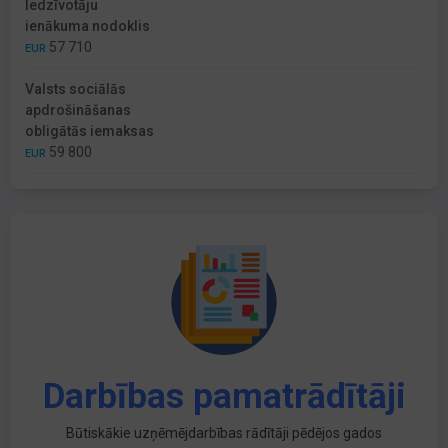
Iedzīvotāju
ienākuma nodoklis
57 710
EUR
Valsts sociālās
apdrošināšanas
obligātās iemaksas
59 800
EUR
Darbības pamatrādītāji
Būtiskākie uzņēmējdarbības rādītāji pēdējos gados