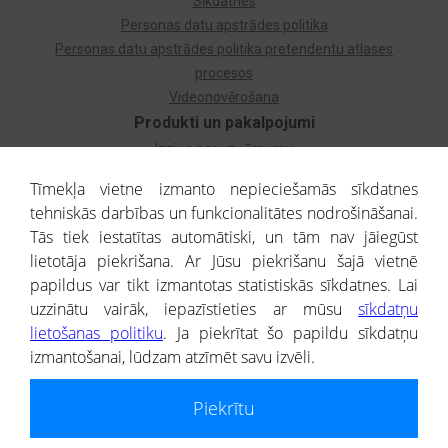
Sīkdatnes
Personas datu apstrādes politika
Personas datu apstrādes politika pretendentu atlases
procesos
Videonovērošana
Produkti un pakalpojumi
Izziņa par uzņēmumu
Izziņa par privātpersonu
Tīmekļa vietne izmanto nepieciešamās sīkdatnes
Dzimtas koks
tehniskās darbības un funkcionalitātes nodrošināšanai.
Uzņēmumu atlase
Tās tiek iestatītas automātiski, un tām nav jāiegūst
Monitorings
lietotāja piekrišana. Ar Jūsu piekrišanu šajā vietnē
Kredītizziņa par ārvalstu uzņēmumiem
papildus var tikt izmantotas statistiskās sīkdatnes. Lai
uzzinātu vairāk, iepazīstieties ar mūsu
sīkdatņu
® CREDITREFORM Latvija
lietošanas politiku
. Ja piekrītat šo papildu sīkdatņu
SIA
izmantošanai, lūdzam atzīmēt savu izvēli.
People illustrations by Storyset
Piekrītu
Informāciju no Uzņēmumu reģistra nodrošina SIA CREDITREFORM Latvija.
Portāla ietvaros saņemtajai informācijai ir uzziņas raksturs, un tai nav