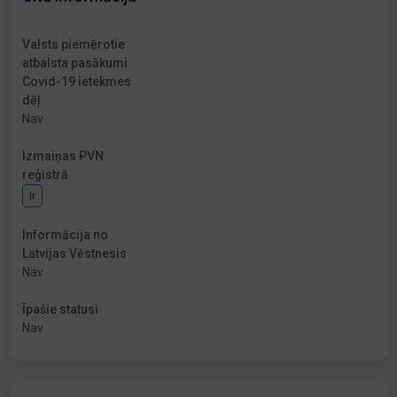
Valsts piemērotie
atbalsta pasākumi
Covid-19 ietekmes
dēļ
Nav
Izmaiņas PVN
reģistrā
Ir
Informācija no
Latvijas Vēstnesis
Nav
Īpašie statusi
Nav