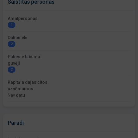
Saistītas personas
Amatpersonas
1
Dalībnieki
2
Patiesie labuma
guvēji
2
Kapitāla daļas citos
uzņēmumos
Nav datu
Parādi