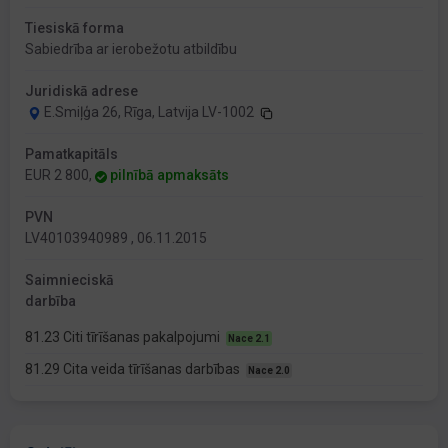
Tiesiskā forma
Sabiedrība ar ierobežotu atbildību
Juridiskā adrese
E.Smiļģa 26, Rīga, Latvija LV-1002
Pamatkapitāls
EUR 2 800,
pilnībā apmaksāts
PVN
LV40103940989 , 06.11.2015
Saimnieciskā
darbība
81.23 Citi tīrīšanas pakalpojumi
Nace 2.1
81.29 Cita veida tīrīšanas darbības
Nace 2.0