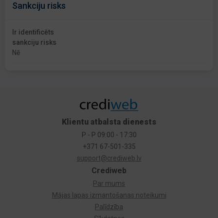
Sankciju risks
Ir identificēts
sankciju risks
Nē
Klientu atbalsta dienests
P - P 09:00 - 17:30
+371 67-501-335
support@crediweb.lv
Crediweb
Par mums
Mājas lapas izmantošanas noteikumi
Palīdzība