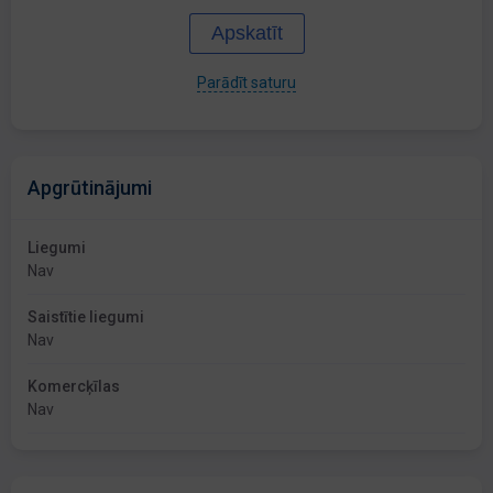
Apskatīt
Parādīt saturu
Apgrūtinājumi
Liegumi
Nav
Saistītie liegumi
Nav
Komercķīlas
Nav