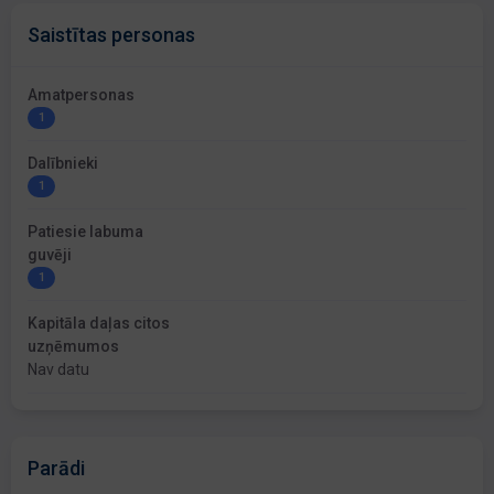
Saistītas personas
Amatpersonas
1
Dalībnieki
1
Patiesie labuma
guvēji
1
Kapitāla daļas citos
uzņēmumos
Nav datu
Parādi