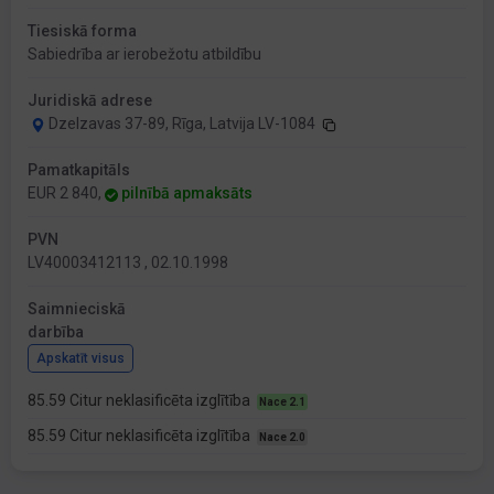
Tiesiskā forma
Sabiedrība ar ierobežotu atbildību
Juridiskā adrese
Dzelzavas 37-89, Rīga, Latvija LV-1084
Pamatkapitāls
EUR 2 840,
pilnībā apmaksāts
PVN
LV40003412113 , 02.10.1998
Saimnieciskā
darbība
Apskatīt visus
85.59 Citur neklasificēta izglītība
Nace 2.1
85.59 Citur neklasificēta izglītība
Nace 2.0