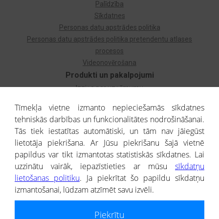
Palīdzība
Sīkdatnes
Personas datu apstrādes politika
Personas datu apstrādes politika pretendentu atlases
procesos
Videonovērošana
Produkti un pakalpojumi
Izziņa par uzņēmumu
Izziņa par privātpersonu
Tīmekļa vietne izmanto nepieciešamās sīkdatnes
Dzimtas koks
tehniskās darbības un funkcionalitātes nodrošināšanai.
Uzņēmumu atlase
Tās tiek iestatītas automātiski, un tām nav jāiegūst
Monitorings
lietotāja piekrišana. Ar Jūsu piekrišanu šajā vietnē
Kredītizziņa par ārvalstu uzņēmumiem
papildus var tikt izmantotas statistiskās sīkdatnes. Lai
uzzinātu vairāk, iepazīstieties ar mūsu
sīkdatņu
® CREDITREFORM Latvija
lietošanas politiku
. Ja piekrītat šo papildu sīkdatņu
SIA
izmantošanai, lūdzam atzīmēt savu izvēli.
People illustrations by Storyset
Piekrītu