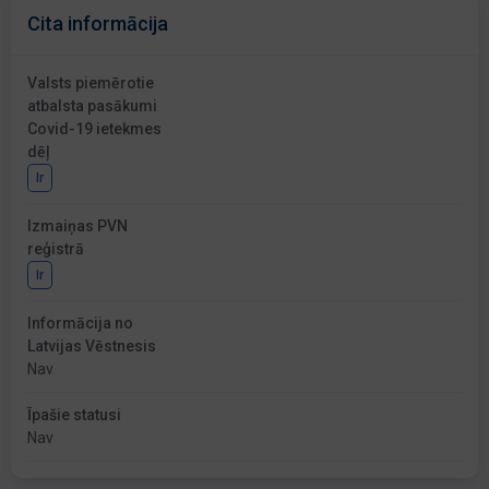
Cita informācija
Valsts piemērotie
atbalsta pasākumi
Covid-19 ietekmes
dēļ
Ir
Izmaiņas PVN
reģistrā
Ir
Informācija no
Latvijas Vēstnesis
Nav
Īpašie statusi
Nav