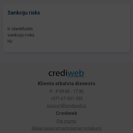
Sankciju risks
Ir identificēts
sankciju risks
Nē
Klientu atbalsta dienests
P - P 09:00 - 17:30
+371 67-501-335
support@crediweb.lv
Crediweb
Par mums
Mājas lapas izmantošanas noteikumi