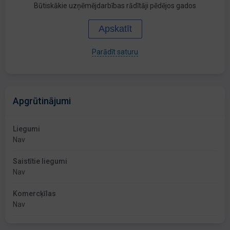
Būtiskākie uzņēmējdarbības rādītāji pēdējos gados
Apskatīt
Parādīt saturu
Apgrūtinājumi
Liegumi
Nav
Saistītie liegumi
Nav
Komercķīlas
Nav