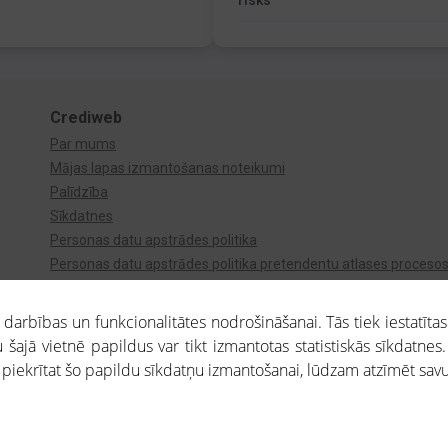
risks
Crediweb
Par mums
Mājas lapas izmantošanas noteikumi
Palīdzība
Sīkdatnes
Personas datu apstrādes politika
Personas datu apstrādes politika pretendentu atlases proceso
Videonovērošana
arbības un funkcionalitātes nodrošināšanai. Tās tiek iestatītas
 šajā vietnē papildus var tikt izmantotas statistiskās sīkdatnes.
a piekrītat šo papildu sīkdatņu izmantošanai, lūdzam atzīmēt savu 
aros saņemtajai informācijai ir uzziņas raksturs, un tai nav juridiska spēka. Portāla l
teikumu ievērošanu. Portāla uzturētājs nav atbildīgs par portāla lietotāju veiktajām