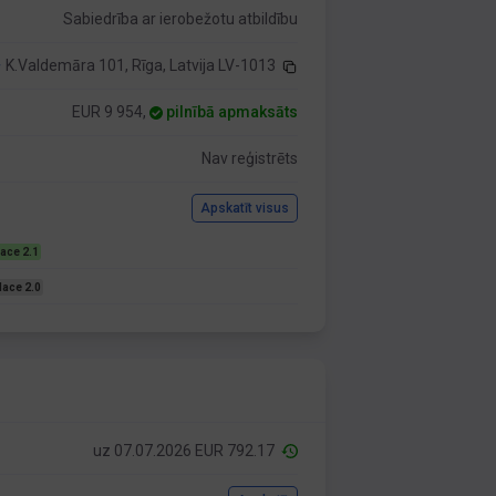
Sabiedrība ar ierobežotu atbildību
K.Valdemāra 101, Rīga, Latvija LV-1013
EUR 9 954,
pilnībā apmaksāts
Nav reģistrēts
Apskatīt visus
ace 2.1
Nace 2.0
uz 07.07.2026 EUR 792.17