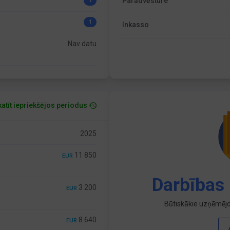
Parādvēsture
1
1
Inkasso
Nav datu
atīt iepriekšējos periodus
2025
11 850
EUR
Darbības 
3 200
EUR
Būtiskākie uzņēmējd
8 640
EUR