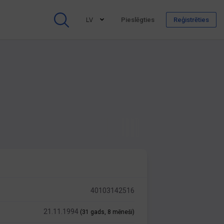
LV
Pieslēgties
Reģistrēties
40103142516
21.11.1994
(31 gads, 8 mēneši)