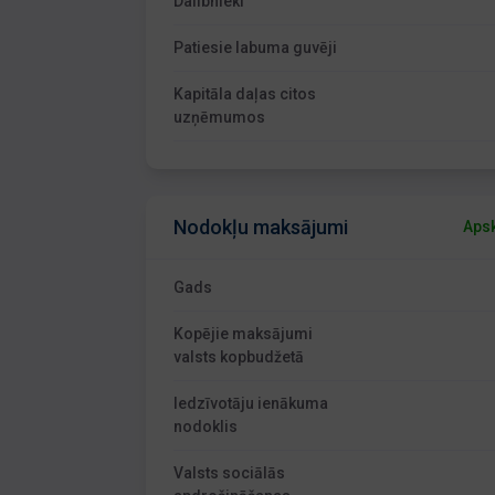
Dalībnieki
Patiesie labuma guvēji
Kapitāla daļas citos
uzņēmumos
Nodokļu maksājumi
Apsk
Gads
Kopējie maksājumi
valsts kopbudžetā
Iedzīvotāju ienākuma
nodoklis
Valsts sociālās