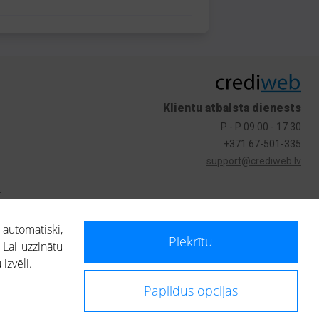
Klientu atbalsta dienests
P - P 09:00 - 17:30
+371 67-501-335
support@crediweb.lv
s
 automātiski,
Piekrītu
 Lai uzzinātu
izvēli.
Papildus opcijas
ietotājs, izmantojot portālā saņemto informāciju, ir atbildīgs par fizisko
 darbībām vai uz to pieņemtajiem lēmumiem, balstoties uz portālā saņemto