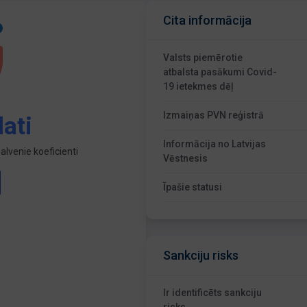
Cita informācija
Valsts piemērotie
atbalsta pasākumi Covid-
19 ietekmes dēļ
Izmaiņas PVN reģistrā
ati
Informācija no Latvijas
lvenie koeficienti
Vēstnesis
Īpašie statusi
Sankciju risks
Ir identificēts sankciju