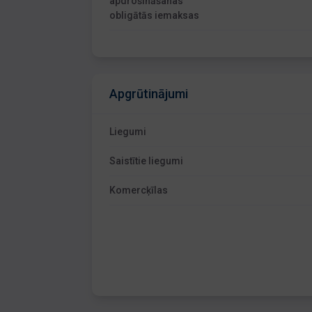
apdrošināšanas
obligātās iemaksas
Apgrūtinājumi
Liegumi
Saistītie liegumi
Komercķīlas