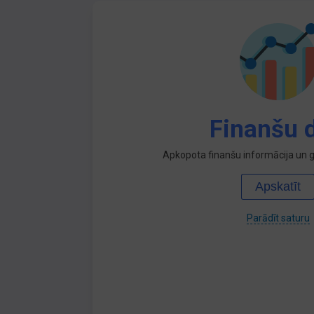
Finanšu d
Apkopota finanšu informācija un ga
Apskatīt
Parādīt saturu