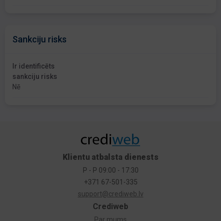
Sankciju risks
Ir identificēts
sankciju risks
Nē
Klientu atbalsta dienests
P - P 09:00 - 17:30
+371 67-501-335
support@crediweb.lv
Crediweb
Par mums