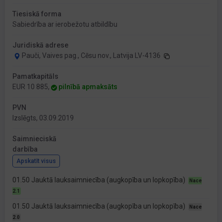
Tiesiskā forma
Sabiedrība ar ierobežotu atbildību
Juridiskā adrese
Pauči, Vaives pag., Cēsu nov., Latvija LV-4136
Pamatkapitāls
EUR 10 885,
pilnībā apmaksāts
PVN
Izslēgts, 03.09.2019
Saimnieciskā
darbība
Apskatīt visus
01.50 Jauktā lauksaimniecība (augkopība un lopkopība)
Nace
2.1
01.50 Jauktā lauksaimniecība (augkopība un lopkopība)
Nace
2.0