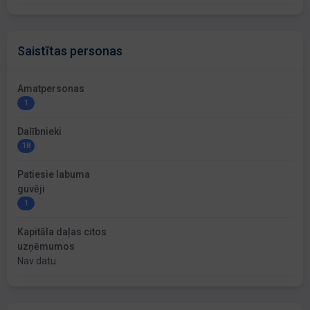
Saistītas personas
Amatpersonas
1
Dalībnieki
18
Patiesie labuma
guvēji
1
Kapitāla daļas citos
uzņēmumos
Nav datu