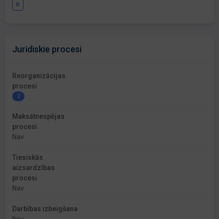
Ir
Juridiskie procesi
Reorganizācijas
procesi
2
Maksātnespējas
procesi
Nav
Tiesiskās
aizsardzības
procesi
Nav
Darbības izbeigšana