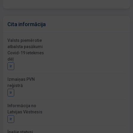
Cita informācija
Valsts piemērotie
atbalsta pasākumi
Covid-19 ietekmes
dēļ
Ir
Izmaiņas PVN
reģistrā
Ir
Informācija no
Latvijas Vēstnesis
Ir
Īpašie statusi