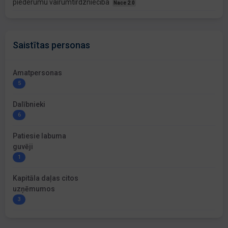
piederumu vairumtirdzniecība
Nace 2.0
Saistītas personas
Amatpersonas
5
Dalībnieki
6
Patiesie labuma
guvēji
1
Kapitāla daļas citos
uzņēmumos
3