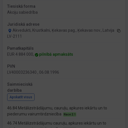
Tiesiskā forma
Akciju sabiedrība
Juridiskā adrese
Akvedukti, Krustkalni, Ķekavas pag., Ķekavas nov., Latvija
LV-2111
Pamatkapitāls
EUR 4 884 000,
pilnībā apmaksāts
PVN
LV40003236340 , 06.08.1996
Saimnieciskā
darbība
Apskatīt visus
46.84 Metālizstrādājumu, cauruļu, apkures iekārtu un to
piederumu vairumtirdzniecība
Nace 2.1
46.74 Metālizstrādājumu cauruļu, apkures iekārtu un to