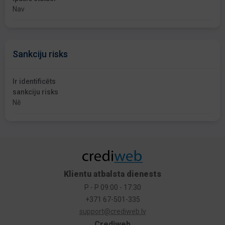
Nav
Sankciju risks
Ir identificēts
sankciju risks
Nē
Klientu atbalsta dienests
P - P 09:00 - 17:30
+371 67-501-335
support@crediweb.lv
Crediweb