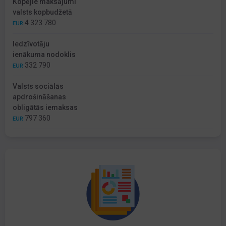
Kopējie maksājumi
valsts kopbudžetā
4 323 780
EUR
Iedzīvotāju
ienākuma nodoklis
332 790
EUR
Valsts sociālās
apdrošināšanas
obligātās iemaksas
797 360
EUR