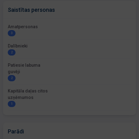
Saistītas personas
Amatpersonas
3
Dalībnieki
2
Patiesie labuma
guvēji
2
Kapitāla daļas citos
uzņēmumos
1
Parādi