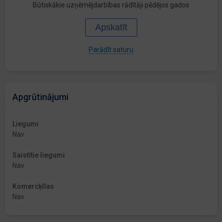
Būtiskākie uzņēmējdarbības rādītāji pēdējos gados
Apskatīt
Parādīt saturu
Apgrūtinājumi
Liegumi
Nav
Saistītie liegumi
Nav
Komercķīlas
Nav