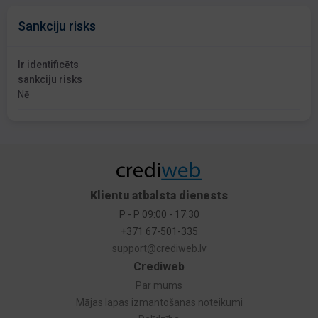
Sankciju risks
Ir identificēts
sankciju risks
Nē
Klientu atbalsta dienests
P - P 09:00 - 17:30
+371 67-501-335
support@crediweb.lv
Crediweb
Par mums
Mājas lapas izmantošanas noteikumi