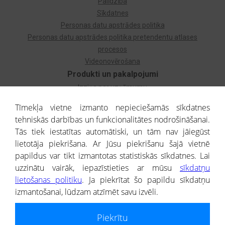
Palīdzība
Sīkdatnes
Personas datu apstrādes politika
Personas datu apstrādes politika pretendentu atlases
procesos
Videonovērošana
Produkti un pakalpojumi
Izziņa par uzņēmumu
Izziņa par privātpersonu
Tīmekļa vietne izmanto nepieciešamās sīkdatnes
Dzimtas koks
tehniskās darbības un funkcionalitātes nodrošināšanai.
Uzņēmumu atlase
Tās tiek iestatītas automātiski, un tām nav jāiegūst
Monitorings
lietotāja piekrišana. Ar Jūsu piekrišanu šajā vietnē
Kredītizziņa par ārvalstu uzņēmumiem
papildus var tikt izmantotas statistiskās sīkdatnes. Lai
uzzinātu vairāk, iepazīstieties ar mūsu
sīkdatņu
® CREDITREFORM Latvija
lietošanas politiku
. Ja piekrītat šo papildu sīkdatņu
SIA
izmantošanai, lūdzam atzīmēt savu izvēli.
People illustrations by Storyset
Piekrītu
Informāciju no Uzņēmumu reģistra nodrošina SIA CREDITREFORM Latvija.