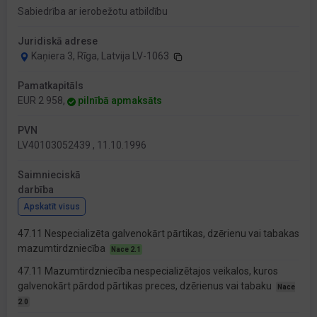
Sabiedrība ar ierobežotu atbildību
Juridiskā adrese
Kaņiera 3, Rīga, Latvija LV-1063
Pamatkapitāls
EUR 2 958,
pilnībā apmaksāts
PVN
LV40103052439 , 11.10.1996
Saimnieciskā
darbība
Apskatīt visus
47.11 Nespecializēta galvenokārt pārtikas, dzērienu vai tabakas
mazumtirdzniecība
Nace 2.1
47.11 Mazumtirdzniecība nespecializētajos veikalos, kuros
galvenokārt pārdod pārtikas preces, dzērienus vai tabaku
Nace
2.0