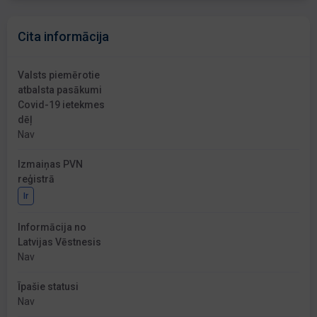
Cita informācija
Valsts piemērotie
atbalsta pasākumi
Covid-19 ietekmes
dēļ
Nav
Izmaiņas PVN
reģistrā
Ir
Informācija no
Latvijas Vēstnesis
Nav
Īpašie statusi
Nav