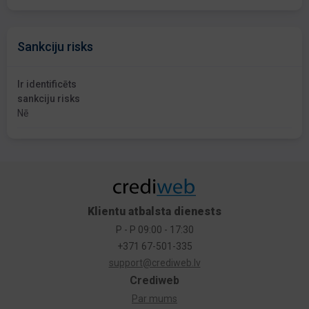
Sankciju risks
Ir identificēts
sankciju risks
Nē
Klientu atbalsta dienests
P - P 09:00 - 17:30
+371 67-501-335
support@crediweb.lv
Crediweb
Par mums