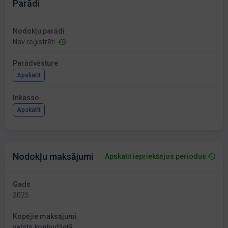
Parādi
Nodokļu parādi
Nav reģistrēti
Parādvēsture
Apskatīt
Inkasso
Apskatīt
Nodokļu maksājumi
Apskatīt iepriekšējos periodus
Gads
2025
Kopējie maksājumi
valsts kopbudžetā