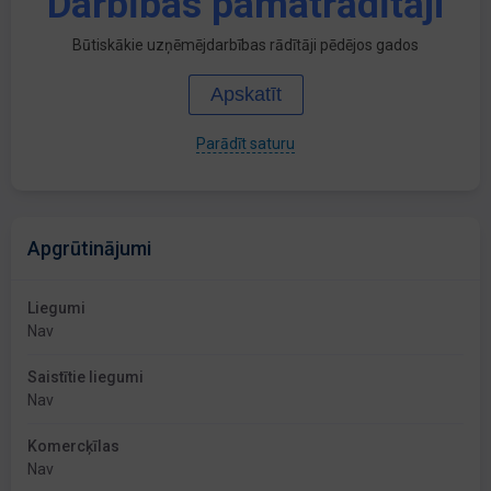
Darbības pamatrādītāji
Būtiskākie uzņēmējdarbības rādītāji pēdējos gados
Apskatīt
Parādīt saturu
Apgrūtinājumi
Liegumi
Nav
Saistītie liegumi
Nav
Komercķīlas
Nav