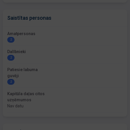
Saistītas personas
Amatpersonas
2
Dalībnieki
2
Patiesie labuma
guvēji
2
Kapitāla daļas citos
uzņēmumos
Nav datu