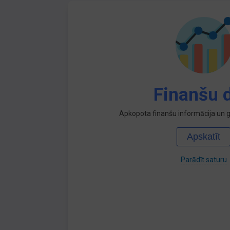
Finanšu d
Apkopota finanšu informācija un ga
Apskatīt
Parādīt saturu