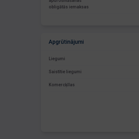
apdrošināšanas
obligātās iemaksas
Apgrūtinājumi
Liegumi
Saistītie liegumi
Komercķīlas