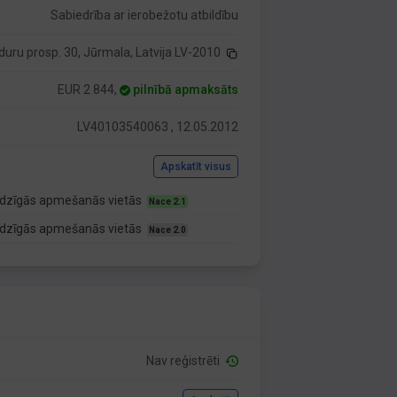
Sabiedrība ar ierobežotu atbildību
duru prosp. 30, Jūrmala, Latvija LV-2010
EUR 2 844,
pilnībā apmaksāts
LV40103540063 , 12.05.2012
Apskatīt visus
līdzīgās apmešanās vietās
Nace 2.1
līdzīgās apmešanās vietās
Nace 2.0
Nav reģistrēti