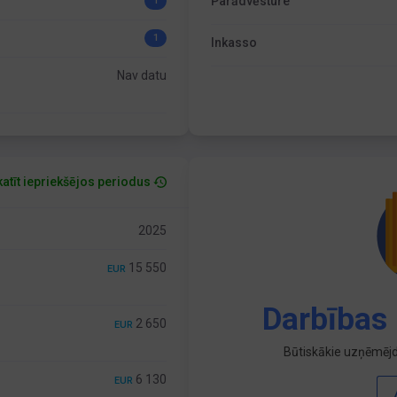
Parādvēsture
1
1
Inkasso
Nav datu
atīt iepriekšējos periodus
2025
15 550
EUR
Darbības 
2 650
EUR
Būtiskākie uzņēmējd
6 130
EUR