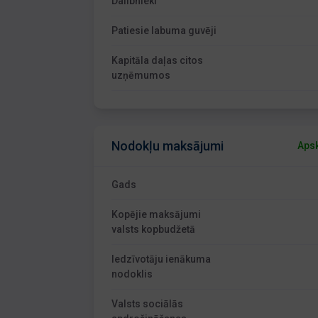
Dalībnieki
Patiesie labuma guvēji
Kapitāla daļas citos
uzņēmumos
Nodokļu maksājumi
Apsk
Gads
Kopējie maksājumi
valsts kopbudžetā
Iedzīvotāju ienākuma
nodoklis
Valsts sociālās