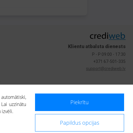
Klientu atbalsta dienests
P - P 09:00 - 17:30
+371 67-501-335
support@crediweb.lv
s
 automātiski,
Piekrītu
 Lai uzzinātu
izvēli.
Papildus opcijas
ietotājs, izmantojot portālā saņemto informāciju, ir atbildīgs par fizisko
 darbībām vai uz to pieņemtajiem lēmumiem, balstoties uz portālā saņemto