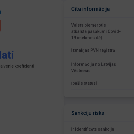
Cita informācija
Valsts piemērotie
atbalsta pasākumi Covid-
19 ietekmes dēļ
Izmaiņas PVN reģistrā
ati
Informācija no Latvijas
lvenie koeficienti
Vēstnesis
Īpašie statusi
Sankciju risks
Ir identificēts sankciju