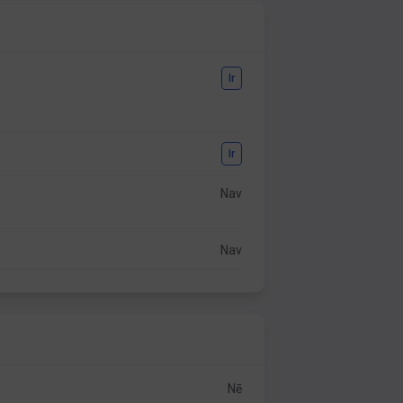
Ir
Ir
Nav
Nav
Nē