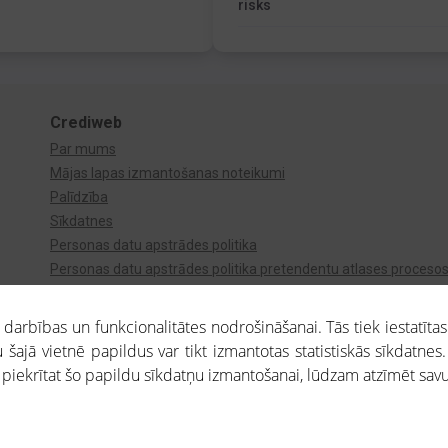
risks
Crediweb
Par mums
Mājas lapas izmantošanas noteikumi
Palīdzība
Sīkdatnes
Personas datu apstrādes politika
Personas datu apstrādes politika pretendentu atlases proceso
Videonovērošana
arbības un funkcionalitātes nodrošināšanai. Tās tiek iestatītas
 šajā vietnē papildus var tikt izmantotas statistiskās sīkdatnes.
a piekrītat šo papildu sīkdatņu izmantošanai, lūdzam atzīmēt savu 
aros saņemtajai informācijai ir uzziņas raksturs, un tai nav juridiska spēka. Portāla l
teikumu ievērošanu. Portāla uzturētājs nav atbildīgs par portāla lietotāju veiktajām