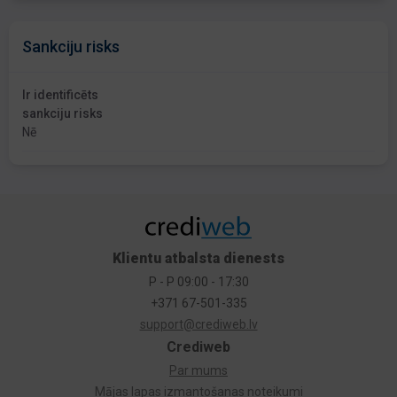
Sankciju risks
Ir identificēts
sankciju risks
Nē
Klientu atbalsta dienests
P - P 09:00 - 17:30
+371 67-501-335
support@crediweb.lv
Crediweb
Par mums
Mājas lapas izmantošanas noteikumi