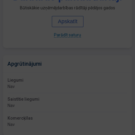
Būtiskākie uzņēmējdarbības rādītāji pēdējos gados
Apskatīt
Parādīt saturu
Apgrūtinājumi
Liegumi
Nav
Saistītie liegumi
Nav
Komercķīlas
Nav