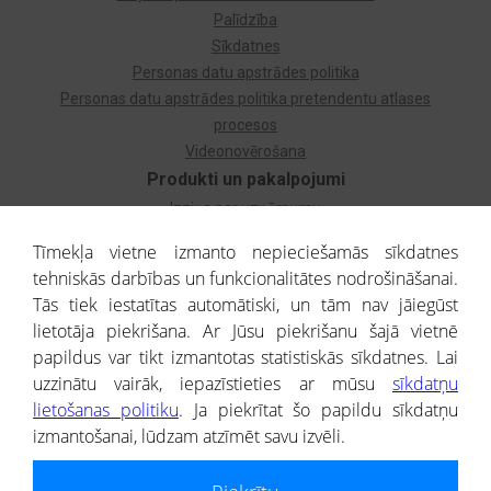
Palīdzība
Sīkdatnes
Personas datu apstrādes politika
Personas datu apstrādes politika pretendentu atlases
procesos
Videonovērošana
Produkti un pakalpojumi
Izziņa par uzņēmumu
Izziņa par privātpersonu
Tīmekļa vietne izmanto nepieciešamās sīkdatnes
Dzimtas koks
tehniskās darbības un funkcionalitātes nodrošināšanai.
Uzņēmumu atlase
Tās tiek iestatītas automātiski, un tām nav jāiegūst
Monitorings
lietotāja piekrišana. Ar Jūsu piekrišanu šajā vietnē
Kredītizziņa par ārvalstu uzņēmumiem
papildus var tikt izmantotas statistiskās sīkdatnes. Lai
uzzinātu vairāk, iepazīstieties ar mūsu
sīkdatņu
® CREDITREFORM Latvija
lietošanas politiku
. Ja piekrītat šo papildu sīkdatņu
SIA
izmantošanai, lūdzam atzīmēt savu izvēli.
People illustrations by Storyset