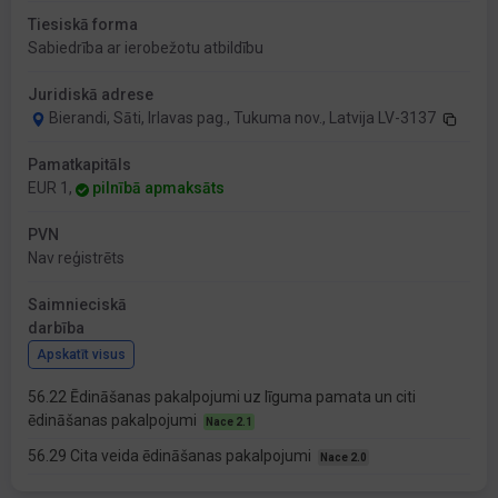
Tiesiskā forma
Sabiedrība ar ierobežotu atbildību
Juridiskā adrese
Bierandi, Sāti, Irlavas pag., Tukuma nov., Latvija LV-3137
Pamatkapitāls
EUR 1,
pilnībā apmaksāts
PVN
Nav reģistrēts
Saimnieciskā
darbība
Apskatīt visus
56.22 Ēdināšanas pakalpojumi uz līguma pamata un citi
ēdināšanas pakalpojumi
Nace 2.1
56.29 Cita veida ēdināšanas pakalpojumi
Nace 2.0