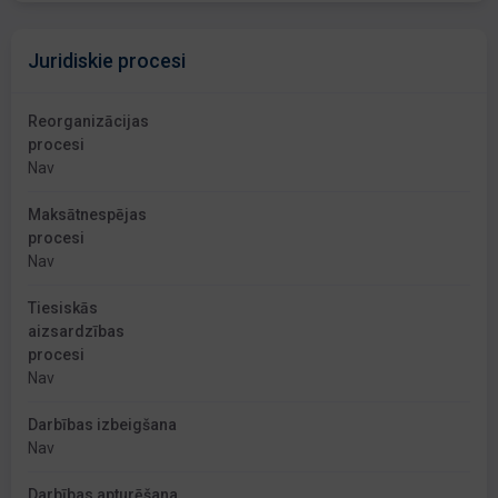
Juridiskie procesi
Reorganizācijas
procesi
Nav
Maksātnespējas
procesi
Nav
Tiesiskās
aizsardzības
procesi
Nav
Darbības izbeigšana
Nav
Darbības apturēšana