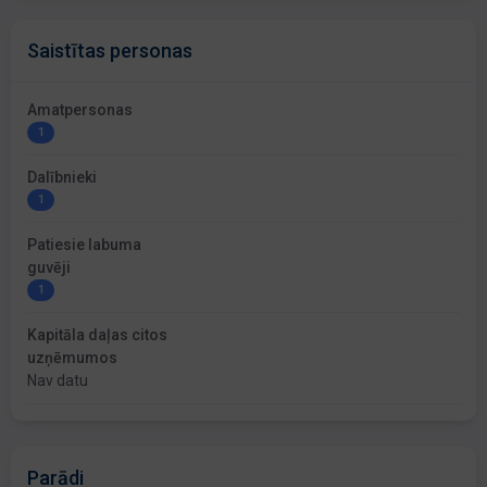
Saistītas personas
Amatpersonas
1
Dalībnieki
1
Patiesie labuma
guvēji
1
Kapitāla daļas citos
uzņēmumos
Nav datu
Parādi