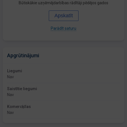
Būtiskākie uzņēmējdarbības rādītāji pēdējos gados
Apskatīt
Parādīt saturu
Apgrūtinājumi
Liegumi
Nav
Saistītie liegumi
Nav
Komercķīlas
Nav