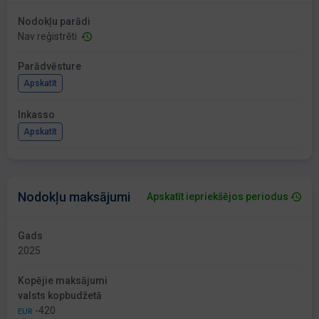
Nodokļu parādi
Nav reģistrēti
Parādvēsture
Apskatīt
Inkasso
Apskatīt
Nodokļu maksājumi
Apskatīt iepriekšējos periodus
Gads
2025
Kopējie maksājumi
valsts kopbudžetā
-420
EUR