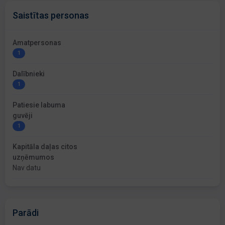
Saistītas personas
Amatpersonas
1
Dalībnieki
1
Patiesie labuma
guvēji
1
Kapitāla daļas citos
uzņēmumos
Nav datu
Parādi