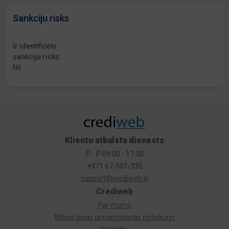
Sankciju risks
Ir identificēts
sankciju risks
Nē
Klientu atbalsta dienests
P - P 09:00 - 17:30
+371 67-501-335
support@crediweb.lv
Crediweb
Par mums
Mājas lapas izmantošanas noteikumi