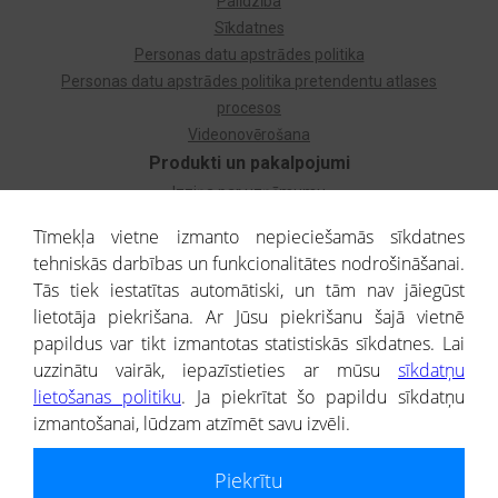
Palīdzība
Sīkdatnes
Personas datu apstrādes politika
Personas datu apstrādes politika pretendentu atlases
procesos
Videonovērošana
Produkti un pakalpojumi
Izziņa par uzņēmumu
Izziņa par privātpersonu
Tīmekļa vietne izmanto nepieciešamās sīkdatnes
Dzimtas koks
tehniskās darbības un funkcionalitātes nodrošināšanai.
Uzņēmumu atlase
Tās tiek iestatītas automātiski, un tām nav jāiegūst
Monitorings
lietotāja piekrišana. Ar Jūsu piekrišanu šajā vietnē
Kredītizziņa par ārvalstu uzņēmumiem
papildus var tikt izmantotas statistiskās sīkdatnes. Lai
uzzinātu vairāk, iepazīstieties ar mūsu
sīkdatņu
® CREDITREFORM Latvija
lietošanas politiku
. Ja piekrītat šo papildu sīkdatņu
SIA
izmantošanai, lūdzam atzīmēt savu izvēli.
People illustrations by Storyset
Piekrītu
Informāciju no Uzņēmumu reģistra nodrošina SIA CREDITREFORM Latvija.