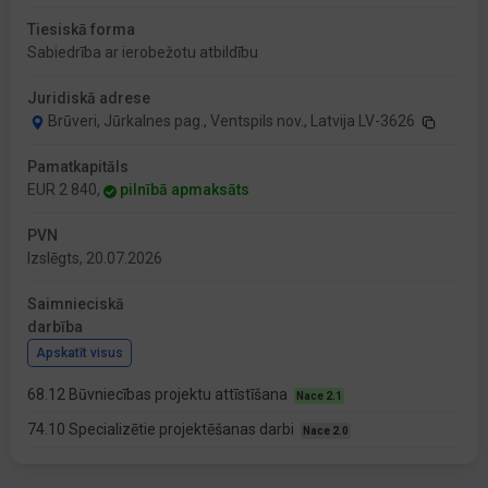
Tiesiskā forma
Sabiedrība ar ierobežotu atbildību
Juridiskā adrese
Brūveri, Jūrkalnes pag., Ventspils nov., Latvija LV-3626
Pamatkapitāls
EUR 2 840,
pilnībā apmaksāts
PVN
Izslēgts, 20.07.2026
Saimnieciskā
darbība
Apskatīt visus
68.12 Būvniecības projektu attīstīšana
Nace 2.1
74.10 Specializētie projektēšanas darbi
Nace 2.0