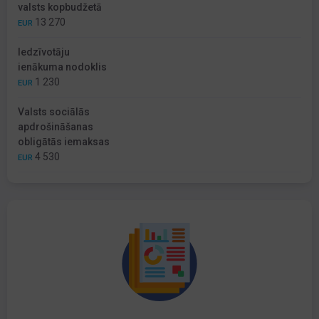
valsts kopbudžetā
13 270
EUR
Iedzīvotāju
ienākuma nodoklis
1 230
EUR
Valsts sociālās
apdrošināšanas
obligātās iemaksas
4 530
EUR