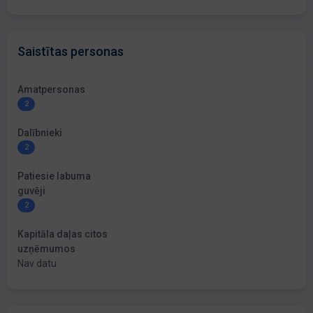
Saistītas personas
Amatpersonas
2
Dalībnieki
2
Patiesie labuma
guvēji
2
Kapitāla daļas citos
uzņēmumos
Nav datu