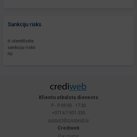
Sankciju risks
Ir identificēts
sankciju risks
Nē
Klientu atbalsta dienests
P - P 09:00 - 17:30
+371 67-501-335
support@crediweb.lv
Crediweb
Par mums