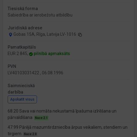
Tiesiskā forma
Sabiedrība ar ierobežotu atbildību
Juridiskā adrese
Gobas 15A, Rīga, Latvija LV-1016
Pamatkapitāls
EUR 2 845,
pilnībā apmaksāts
PVN
LV40103031422 , 06.08.1996
Saimnieciskā
darbība
Apskatīt visus
68.20 Sava vai nomāta nekustamā īpašuma izīrēšana un
pārvaldīšana
Nace 2.1
47.99 Pārējā mazumtirdzniecība ārpus veikaliem, stendiem un
tirgiem
Nace 2.0