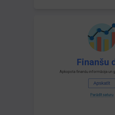
Finanšu d
Apkopota finanšu informācija un ga
Apskatīt
Parādīt saturu