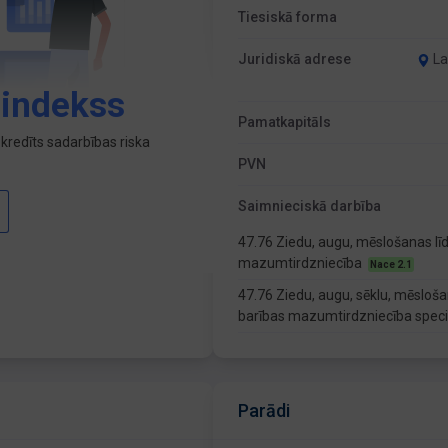
Tiesiskā forma
Juridiskā adrese
La
 indekss
Pamatkapitāls
kredīts sadarbības riska
PVN
Saimnieciskā darbība
47.76 Ziedu, augu, mēslošanas līd
mazumtirdzniecība
Nace 2.1
47.76 Ziedu, augu, sēklu, mēsloša
barības mazumtirdzniecība specia
Parādi