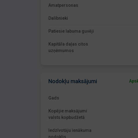
Amatpersonas
Dalībnieki
Patiesie labuma guvēji
Kapitāla daļas citos
uzņēmumos
Nodokļu maksājumi
Apsk
Gads
Kopējie maksājumi
valsts kopbudžetā
Iedzīvotāju ienākuma
nodoklis