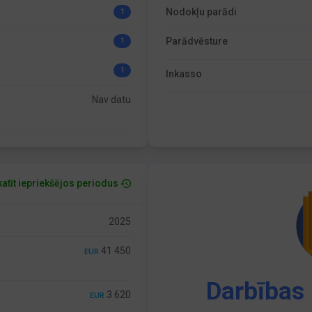
Nodokļu parādi
1
Parādvēsture
1
1
Inkasso
Nav datu
atīt iepriekšējos periodus
2025
41 450
EUR
Darbības 
3 620
EUR