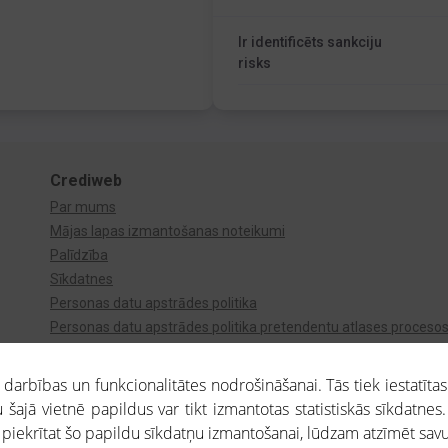
Ir identificēts sankciju
risks
Crediweb
Par mums
Mājas lapas izmantošanas noteikumi
Palīdzība
Sīkdatnes
Personas datu apstrādes politika
Personas datu apstrādes politika pretendentu atlases proceso
Videonovērošana
arbības un funkcionalitātes nodrošināšanai. Tās tiek iestatītas
 šajā vietnē papildus var tikt izmantotas statistiskās sīkdatnes.
a piekrītat šo papildu sīkdatņu izmantošanai, lūdzam atzīmēt savu 