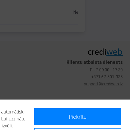
Nē
Klientu atbalsta dienests
P - P 09:00 - 17:30
+371 67-501-335
support@crediweb.lv
s
 automātiski,
Piekrītu
 Lai uzzinātu
izvēli.