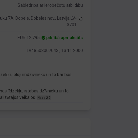
Sabiedrība ar ierobežotu atbildību
uku 7A, Dobele, Dobeles nov., Latvija LV-
3701
EUR 12 795,
pilnībā apmaksāts
LV48503007043 , 13.11.2000
zekļu, lolojumdzīvnieku un to barības
nas līdzekļu, istabas dzīvnieku un to
lizētajos veikalos
Nace 2.0