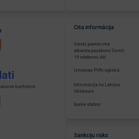
Cita informācija
Valsts piemērotie
atbalsta pasākumi Covid-
19 ietekmes dēļ
Izmaiņas PVN reģistrā
ati
Informācija no Latvijas
lvenie koeficienti
Vēstnesis
Īpašie statusi
Sankciju risks