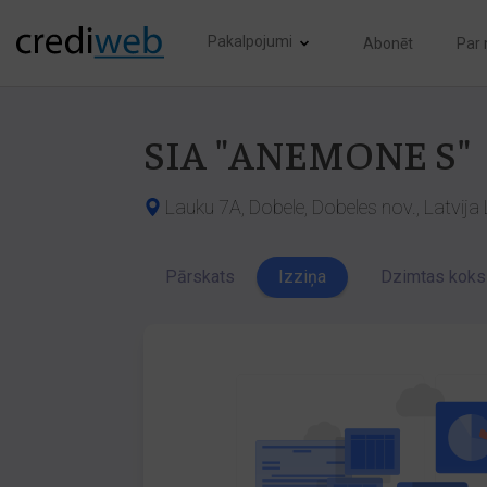
Pakalpojumi
Abonēt
Par
SIA "ANEMONE S"
Lauku 7A, Dobele, Dobeles nov., Latvija
Pārskats
Izziņa
Dzimtas koks