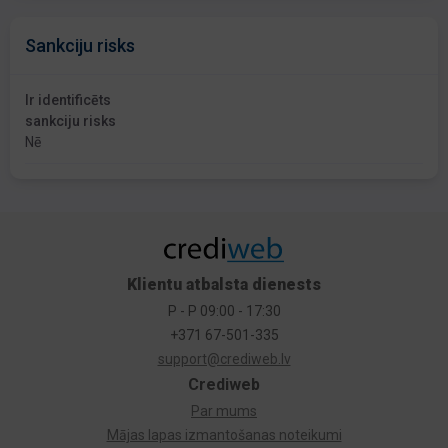
Sankciju risks
Ir identificēts
sankciju risks
Nē
Klientu atbalsta dienests
P - P 09:00 - 17:30
+371 67-501-335
support@crediweb.lv
Crediweb
Par mums
Mājas lapas izmantošanas noteikumi