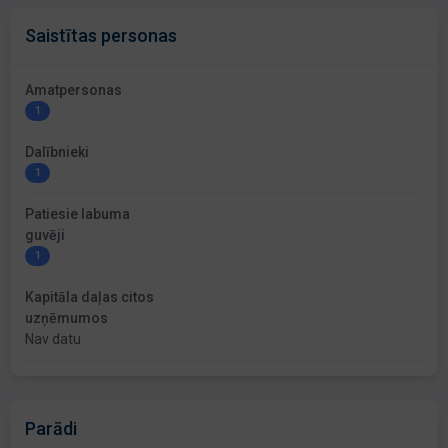
Saistītas personas
Amatpersonas
1
Dalībnieki
1
Patiesie labuma
guvēji
1
Kapitāla daļas citos
uzņēmumos
Nav datu
Parādi