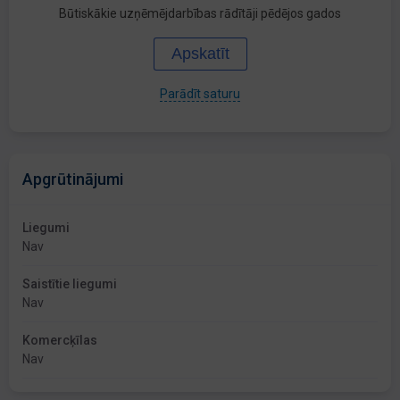
Būtiskākie uzņēmējdarbības rādītāji pēdējos gados
Apskatīt
Parādīt saturu
Apgrūtinājumi
Liegumi
Nav
Saistītie liegumi
Nav
Komercķīlas
Nav