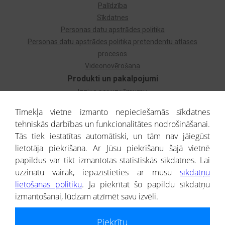
Palīdzība
Sīkdatnes
Personas datu apstrādes politika
Personas datu apstrādes politika pretendentu atlases
procesos
Videonovērošana
Produkti un pakalpojumi
Izziņa par uzņēmumu
Izziņa par privātpersonu
Tīmekļa vietne izmanto nepieciešamās sīkdatnes
Dzimtas koks
tehniskās darbības un funkcionalitātes nodrošināšanai.
Uzņēmumu atlase
Tās tiek iestatītas automātiski, un tām nav jāiegūst
Monitorings
lietotāja piekrišana. Ar Jūsu piekrišanu šajā vietnē
Kredītizziņa par ārvalstu uzņēmumiem
papildus var tikt izmantotas statistiskās sīkdatnes. Lai
uzzinātu vairāk, iepazīstieties ar mūsu
sīkdatņu
® CREDITREFORM Latvija
lietošanas politiku
. Ja piekrītat šo papildu sīkdatņu
SIA
izmantošanai, lūdzam atzīmēt savu izvēli.
People illustrations by Storyset
Piekrītu