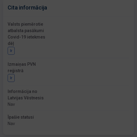
Cita informācija
Valsts piemērotie
atbalsta pasākumi
Covid-19 ietekmes
dēļ
Ir
Izmaiņas PVN
reģistrā
Ir
Informācija no
Latvijas Vēstnesis
Nav
Īpašie statusi
Nav