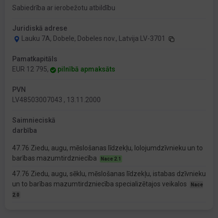
Sabiedrība ar ierobežotu atbildību
Juridiskā adrese
Lauku 7A, Dobele, Dobeles nov., Latvija LV-3701
Pamatkapitāls
EUR 12 795,
pilnībā apmaksāts
PVN
LV48503007043 , 13.11.2000
Saimnieciskā
darbība
47.76 Ziedu, augu, mēslošanas līdzekļu, lolojumdzīvnieku un to
barības mazumtirdzniecība
Nace 2.1
47.76 Ziedu, augu, sēklu, mēslošanas līdzekļu, istabas dzīvnieku
un to barības mazumtirdzniecība specializētajos veikalos
Nace
2.0