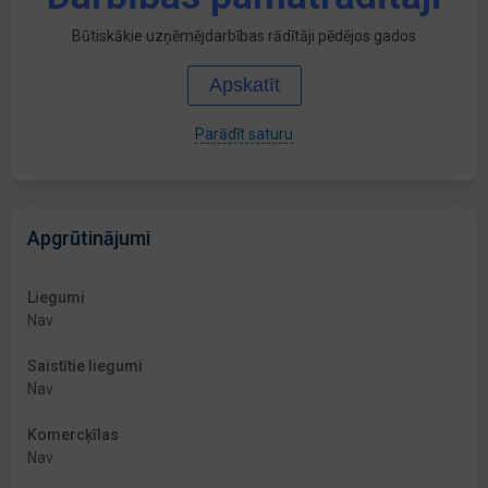
Būtiskākie uzņēmējdarbības rādītāji pēdējos gados
Apskatīt
Parādīt saturu
Apgrūtinājumi
Liegumi
Nav
Saistītie liegumi
Nav
Komercķīlas
Nav