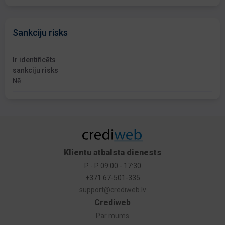
Sankciju risks
Ir identificēts
sankciju risks
Nē
Klientu atbalsta dienests
P - P 09:00 - 17:30
+371 67-501-335
support@crediweb.lv
Crediweb
Par mums