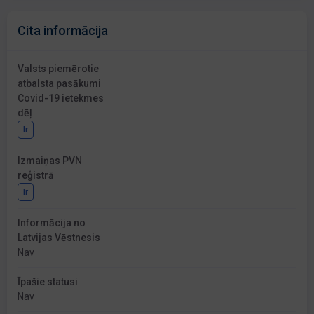
Cita informācija
Valsts piemērotie
atbalsta pasākumi
Covid-19 ietekmes
dēļ
Ir
Izmaiņas PVN
reģistrā
Ir
Informācija no
Latvijas Vēstnesis
Nav
Īpašie statusi
Nav