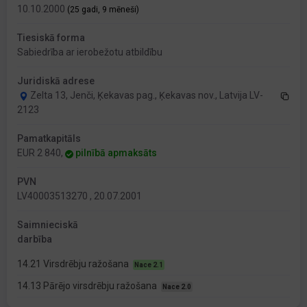
10.10.2000
(25 gadi, 9 mēneši)
Tiesiskā forma
Sabiedrība ar ierobežotu atbildību
Juridiskā adrese
Zelta 13, Jenči, Ķekavas pag., Ķekavas nov., Latvija LV-
2123
Pamatkapitāls
EUR 2 840,
pilnībā apmaksāts
PVN
LV40003513270 , 20.07.2001
Saimnieciskā
darbība
14.21 Virsdrēbju ražošana
Nace 2.1
14.13 Pārējo virsdrēbju ražošana
Nace 2.0