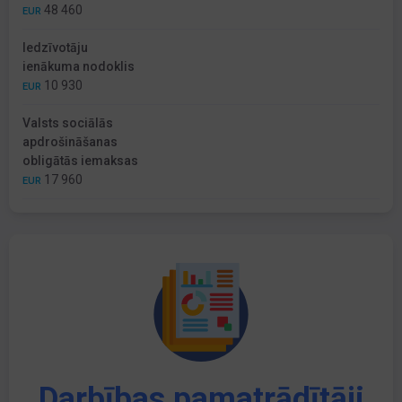
48 460
EUR
Iedzīvotāju
ienākuma nodoklis
10 930
EUR
Valsts sociālās
apdrošināšanas
obligātās iemaksas
17 960
EUR
Darbības pamatrādītāji