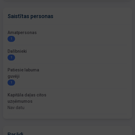
Saistītas personas
Amatpersonas
1
Dalībnieki
1
Patiesie labuma
guvēji
1
Kapitāla daļas citos
uzņēmumos
Nav datu
Parādi