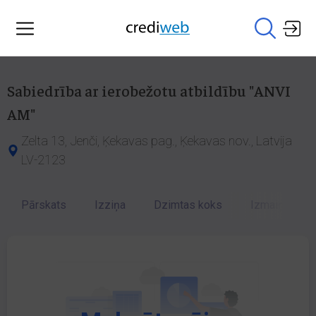
Sabiedrība ar ierobežotu atbildību "ANVI
AM"
Zelta 13, Jenči, Ķekavas pag., Ķekavas nov., Latvija
LV-2123
Pārskats
Izziņa
Dzimtas koks
Izmaiņu vēst