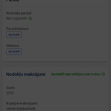
Nodokļu parādi
Nav reģistrēti
Parādvēsture
Apskatīt
Inkasso
Apskatīt
Nodokļu maksājumi
Apskatīt iepriekšējos periodus
Gads
2025
Kopējie maksājumi
valsts kopbudžetā