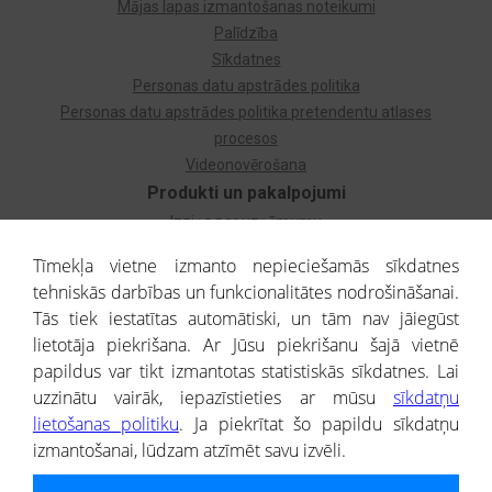
Mājas lapas izmantošanas noteikumi
Palīdzība
Sīkdatnes
Personas datu apstrādes politika
Personas datu apstrādes politika pretendentu atlases
procesos
Videonovērošana
Produkti un pakalpojumi
Izziņa par uzņēmumu
Izziņa par privātpersonu
Tīmekļa vietne izmanto nepieciešamās sīkdatnes
Dzimtas koks
tehniskās darbības un funkcionalitātes nodrošināšanai.
Uzņēmumu atlase
Tās tiek iestatītas automātiski, un tām nav jāiegūst
Monitorings
lietotāja piekrišana. Ar Jūsu piekrišanu šajā vietnē
Kredītizziņa par ārvalstu uzņēmumiem
papildus var tikt izmantotas statistiskās sīkdatnes. Lai
uzzinātu vairāk, iepazīstieties ar mūsu
sīkdatņu
® CREDITREFORM Latvija
lietošanas politiku
. Ja piekrītat šo papildu sīkdatņu
SIA
izmantošanai, lūdzam atzīmēt savu izvēli.
People illustrations by Storyset