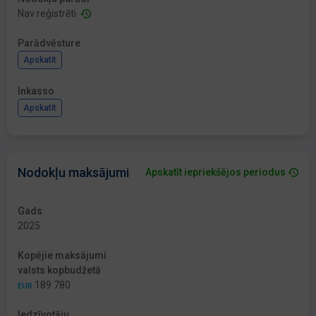
Nav reģistrēti
Parādvēsture
Apskatīt
Inkasso
Apskatīt
Nodokļu maksājumi
Apskatīt iepriekšējos periodus
Gads
2025
Kopējie maksājumi
valsts kopbudžetā
189 780
EUR
Iedzīvotāju