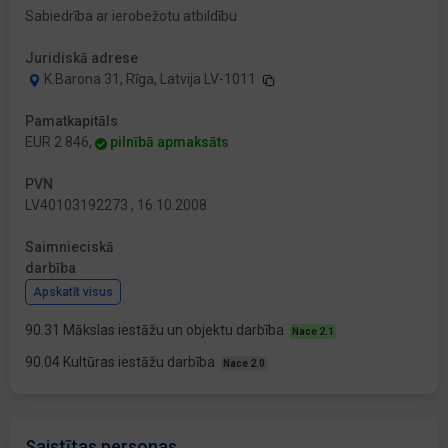
Sabiedrība ar ierobežotu atbildību
Juridiskā adrese
K.Barona 31, Rīga, Latvija LV-1011
Pamatkapitāls
EUR 2 846,
pilnībā apmaksāts
PVN
LV40103192273 , 16.10.2008
Saimnieciskā
darbība
Apskatīt visus
90.31 Mākslas iestāžu un objektu darbība
Nace 2.1
90.04 Kultūras iestāžu darbība
Nace 2.0
Saistītas personas