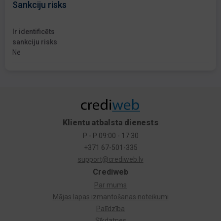
Sankciju risks
Ir identificēts
sankciju risks
Nē
Klientu atbalsta dienests
P - P 09:00 - 17:30
+371 67-501-335
support@crediweb.lv
Crediweb
Par mums
Mājas lapas izmantošanas noteikumi
Palīdzība
Sīkdatnes