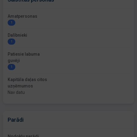
Amatpersonas
1
Dalībnieki
1
Patiesie labuma
guvēji
1
Kapitāla daļas citos
uzņēmumos
Nav datu
Parādi
Nodokļu parādi