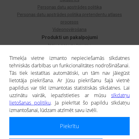
Personas datu apstrādes politika
Personas datu apstrādes politika pretendentu atlases
procesos
Videonovērošana
Produkti un pakalpojumi
Izziņa par uzņēmumu
Izziņa par privātpersonu
Tīmekļa vietne izmanto nepieciešamās sīkdatnes
Dzimtas koks
tehniskās darbības un funkcionalitātes nodrošināšanai.
Uzņēmumu atlase
Tās tiek iestatītas automātiski, un tām nav jāiegūst
Monitorings
lietotāja piekrišana. Ar Jūsu piekrišanu šajā vietnē
Kredītizziņa par ārvalstu uzņēmumiem
papildus var tikt izmantotas statistiskās sīkdatnes. Lai
uzzinātu vairāk, iepazīstieties ar mūsu
sīkdatņu
® CREDITREFORM Latvija
lietošanas politiku
. Ja piekrītat šo papildu sīkdatņu
SIA
izmantošanai, lūdzam atzīmēt savu izvēli.
People illustrations by Storyset
Piekrītu
Informāciju no Uzņēmumu reģistra nodrošina SIA CREDITREFORM Latvija.
Portāla ietvaros saņemtajai informācijai ir uzziņas raksturs, un tai nav