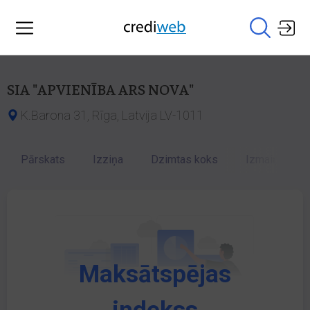
SIA "APVIENĪBA ARS NOVA"
K.Barona 31, Rīga, Latvija LV-1011
Pārskats
Izziņa
Dzimtas koks
Izmaiņu vēst
Maksātspējas