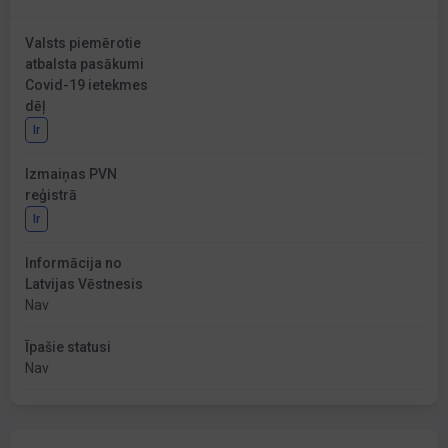
Valsts piemērotie
atbalsta pasākumi
Covid-19 ietekmes
dēļ
Ir
Izmaiņas PVN
reģistrā
Ir
Informācija no
Latvijas Vēstnesis
Nav
Īpašie statusi
Nav