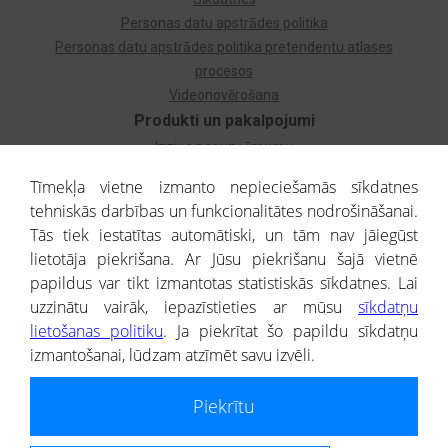
Personas datu apstrādes politika
Personas datu apstrādes politika pretendentu atlases
procesos
Videonovērošana
Produkti un pakalpojumi
Izziņa par uzņēmumu
Izziņa par privātpersonu
Tīmekļa vietne izmanto nepieciešamās sīkdatnes
Dzimtas koks
tehniskās darbības un funkcionalitātes nodrošināšanai.
Uzņēmumu atlase
Tās tiek iestatītas automātiski, un tām nav jāiegūst
Monitorings
lietotāja piekrišana. Ar Jūsu piekrišanu šajā vietnē
Kredītizziņa par ārvalstu uzņēmumiem
papildus var tikt izmantotas statistiskās sīkdatnes. Lai
uzzinātu vairāk, iepazīstieties ar mūsu
sīkdatņu
® CREDITREFORM Latvija
lietošanas politiku
. Ja piekrītat šo papildu sīkdatņu
SIA
izmantošanai, lūdzam atzīmēt savu izvēli.
People illustrations by Storyset
Piekrītu
Informāciju no Uzņēmumu reģistra nodrošina SIA CREDITREFORM Latvija.
Portāla ietvaros saņemtajai informācijai ir uzziņas raksturs, un tai nav