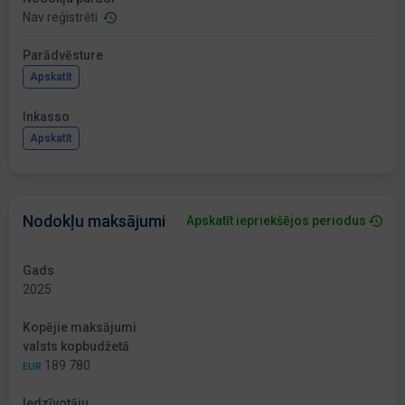
Nav reģistrēti
Parādvēsture
Apskatīt
Inkasso
Apskatīt
Nodokļu maksājumi
Apskatīt iepriekšējos periodus
Gads
2025
Kopējie maksājumi
valsts kopbudžetā
189 780
EUR
Iedzīvotāju