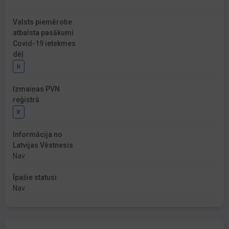
Valsts piemērotie
atbalsta pasākumi
Covid-19 ietekmes
dēļ
Ir
Izmaiņas PVN
reģistrā
Ir
Informācija no
Latvijas Vēstnesis
Nav
Īpašie statusi
Nav