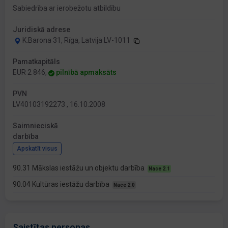
Sabiedrība ar ierobežotu atbildību
Juridiskā adrese
K.Barona 31, Rīga, Latvija LV-1011
Pamatkapitāls
EUR 2 846,
pilnībā apmaksāts
PVN
LV40103192273 , 16.10.2008
Saimnieciskā
darbība
Apskatīt visus
90.31 Mākslas iestāžu un objektu darbība
Nace 2.1
90.04 Kultūras iestāžu darbība
Nace 2.0
Saistītas personas