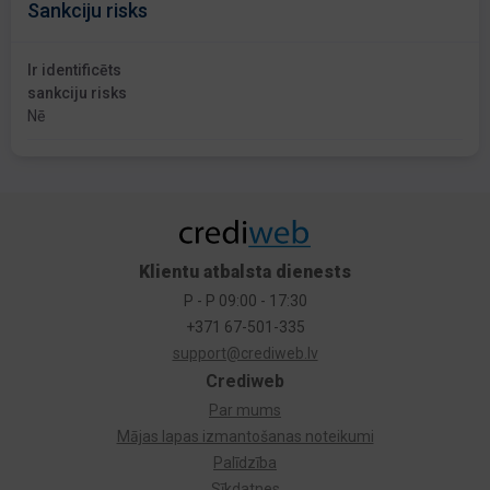
Sankciju risks
Ir identificēts
sankciju risks
Nē
Klientu atbalsta dienests
P - P 09:00 - 17:30
+371 67-501-335
support@crediweb.lv
Crediweb
Par mums
Mājas lapas izmantošanas noteikumi
Palīdzība
Sīkdatnes