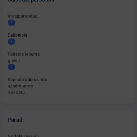
Amatpersonas
1
Dalībnieki
1
Patiesie labuma
guvēji
1
Kapitāla daļas citos
uzņēmumos
Nav datu
Parādi
Nodokļu parādi