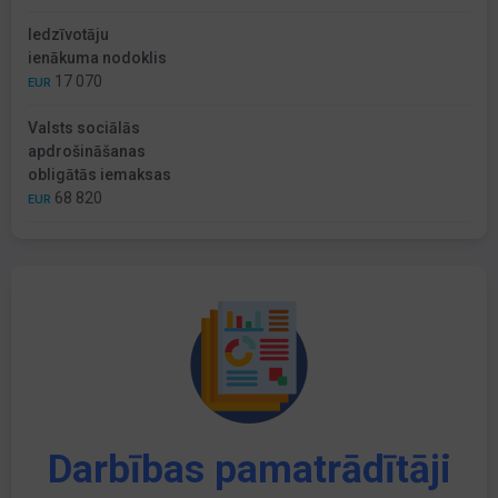
Iedzīvotāju
ienākuma nodoklis
17 070
EUR
Valsts sociālās
apdrošināšanas
obligātās iemaksas
68 820
EUR
Darbības pamatrādītāji