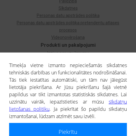
Palīdzība
Sīkdatnes
Personas datu apstrādes politika
Personas datu apstrādes politika pretendentu atlases
procesos
Videonovērošana
Produkti un pakalpojumi
Izziņa par uzņēmumu
Izziņa par privātpersonu
Tīmekļa vietne izmanto nepieciešamās sīkdatnes
Dzimtas koks
tehniskās darbības un funkcionalitātes nodrošināšanai.
Uzņēmumu atlase
Tās tiek iestatītas automātiski, un tām nav jāiegūst
Monitorings
lietotāja piekrišana. Ar Jūsu piekrišanu šajā vietnē
Kredītizziņa par ārvalstu uzņēmumiem
papildus var tikt izmantotas statistiskās sīkdatnes. Lai
uzzinātu vairāk, iepazīstieties ar mūsu
sīkdatņu
® CREDITREFORM Latvija
lietošanas politiku
. Ja piekrītat šo papildu sīkdatņu
SIA
izmantošanai, lūdzam atzīmēt savu izvēli.
People illustrations by Storyset
Piekrītu