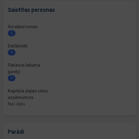
Saistītas personas
Amatpersonas
1
Dalībnieki
1
Patiesie labuma
guvēji
1
Kapitāla daļas citos
uzņēmumos
Nav datu
Parādi