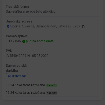
Tiesiskā forma
Sabiedrība ar ierobežotu atbildību
Juridiskā adrese
Sporta 7, Viesīte, Jēkabpils nov., Latvija LV-5237
Pamatkapitāls
EUR 2 845,
pilnībā apmaksāts
PVN
LV45404002919 , 05.05.2000
Saimnieciskā
darbība
Apskatīt visus
16.24 Koka taras ražošana
Nace 2.1
16.24 Koka taras ražošana
Nace 2.0