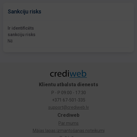
Sankciju risks
Ir identificēts
sankciju risks
Nē
Klientu atbalsta dienests
P - P 09:00 - 17:30
+371 67-501-335
support@crediweb.lv
Crediweb
Par mums
Mājas lapas izmantošanas noteikumi