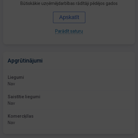
Būtiskākie uzņēmējdarbības rādītāji pēdējos gados
Apskatīt
Parādīt saturu
Apgrūtinājumi
Liegumi
Nav
Saistītie liegumi
Nav
Komercķīlas
Nav