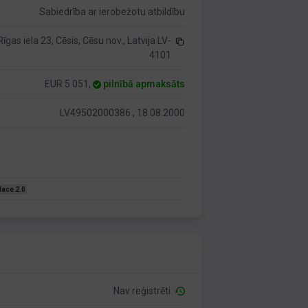
Sabiedrība ar ierobežotu atbildību
Rīgas iela 23, Cēsis, Cēsu nov., Latvija LV-
4101
EUR 5 051,
pilnībā apmaksāts
LV49502000386 , 18.08.2000
Nace 2.0
Nav reģistrēti