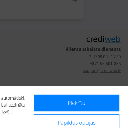
Nē
Klientu atbalsta dienests
P - P 09:00 - 17:30
+371 67-501-335
support@crediweb.lv
s
 automātiski,
Piekrītu
 Lai uzzinātu
izvēli.
Papildus opcijas
ietotājs, izmantojot portālā saņemto informāciju, ir atbildīgs par fizisko