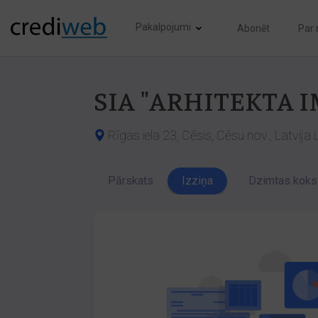
Pakalpojumi
Abonēt
Par
SIA "ARHITEKTA 
Rīgas iela 23, Cēsis, Cēsu nov., Latvija
Pārskats
Izziņa
Dzimtas koks