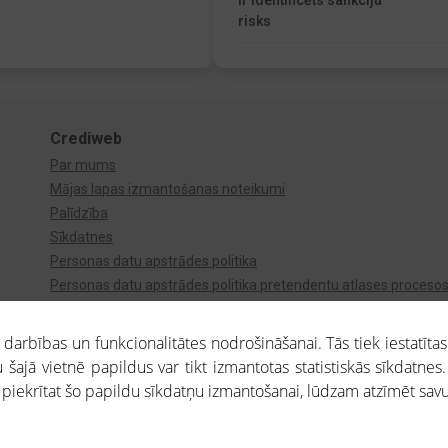
Ir identificēts sankciju
risks
Crediweb
Par mums
Mājas lapas izmantošanas noteikumi
Palīdzība
Sīkdatnes
Personas datu apstrādes politika
Personas datu apstrādes politika pretendentu atlases proceso
Videonovērošana
arbības un funkcionalitātes nodrošināšanai. Tās tiek iestatītas
 šajā vietnē papildus var tikt izmantotas statistiskās sīkdatnes.
a piekrītat šo papildu sīkdatņu izmantošanai, lūdzam atzīmēt savu 
aros saņemtajai informācijai ir uzziņas raksturs, un tai nav juridiska spēka. Portāla l