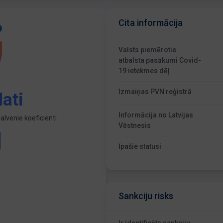
Cita informācija
Valsts piemērotie
atbalsta pasākumi Covid-
19 ietekmes dēļ
Izmaiņas PVN reģistrā
ati
Informācija no Latvijas
lvenie koeficienti
Vēstnesis
Īpašie statusi
Sankciju risks