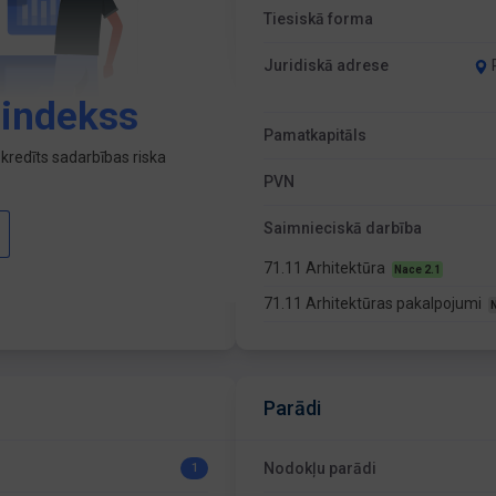
Tiesiskā forma
Juridiskā adrese
 indekss
Pamatkapitāls
kredīts sadarbības riska
PVN
Saimnieciskā darbība
71.11 Arhitektūra
Nace 2.1
71.11 Arhitektūras pakalpojumi
Parādi
Nodokļu parādi
1