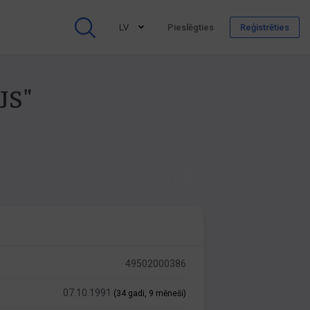
LV
Pieslēgties
Reģistrēties
JS"
49502000386
07.10.1991
(34 gadi, 9 mēneši)