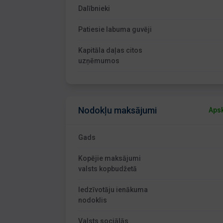
Dalībnieki
Patiesie labuma guvēji
Kapitāla daļas citos
uzņēmumos
Nodokļu maksājumi
Apsk
Gads
Kopējie maksājumi
valsts kopbudžetā
Iedzīvotāju ienākuma
nodoklis
Valsts sociālās