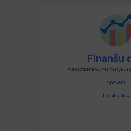
Finanšu d
Apkopota finanšu informācija un ga
Apskatīt
Parādīt saturu