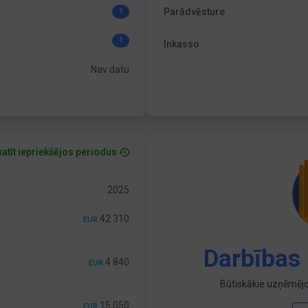
Parādvēsture
1
1
Inkasso
Nav datu
atīt iepriekšējos periodus
2025
42 310
EUR
Darbības 
4 840
EUR
Būtiskākie uzņēmējd
15 050
EUR