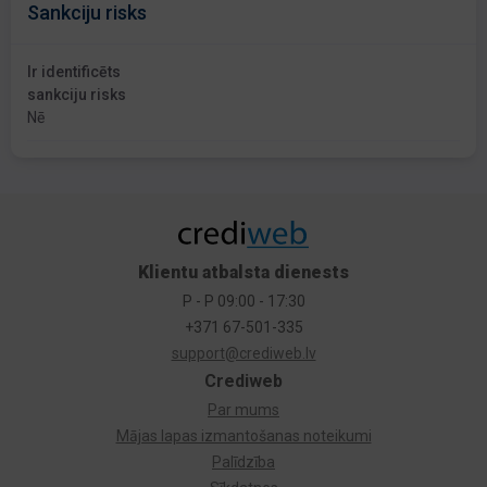
Sankciju risks
Ir identificēts
sankciju risks
Nē
Klientu atbalsta dienests
P - P 09:00 - 17:30
+371 67-501-335
support@crediweb.lv
Crediweb
Par mums
Mājas lapas izmantošanas noteikumi
Palīdzība