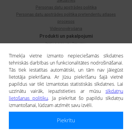
Sīkdatnes
Personas datu apstrādes politika
Personas datu apstrādes politika pretendentu atlases
procesos
Videonovērošana
Produkti un pakalpojumi
Izziņa par uzņēmumu
Izziņa par privātpersonu
Tīmekļa vietne izmanto nepieciešamās sīkdatnes
Dzimtas koks
tehniskās darbības un funkcionalitātes nodrošināšanai.
Uzņēmumu atlase
Tās tiek iestatītas automātiski, un tām nav jāiegūst
Monitorings
lietotāja piekrišana. Ar Jūsu piekrišanu šajā vietnē
Kredītizziņa par ārvalstu uzņēmumiem
papildus var tikt izmantotas statistiskās sīkdatnes. Lai
uzzinātu vairāk, iepazīstieties ar mūsu
sīkdatņu
® CREDITREFORM Latvija
lietošanas politiku
. Ja piekrītat šo papildu sīkdatņu
SIA
izmantošanai, lūdzam atzīmēt savu izvēli.
People illustrations by Storyset
Piekrītu
Informāciju no Uzņēmumu reģistra nodrošina SIA CREDITREFORM Latvija.
Portāla ietvaros saņemtajai informācijai ir uzziņas raksturs, un tai nav