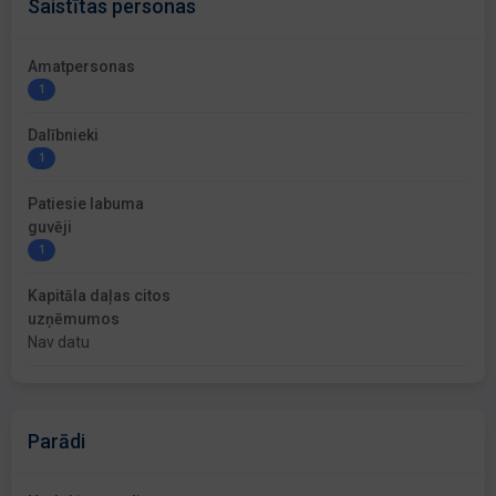
Saistītas personas
Amatpersonas
1
Dalībnieki
1
Patiesie labuma
guvēji
1
Kapitāla daļas citos
uzņēmumos
Nav datu
Parādi