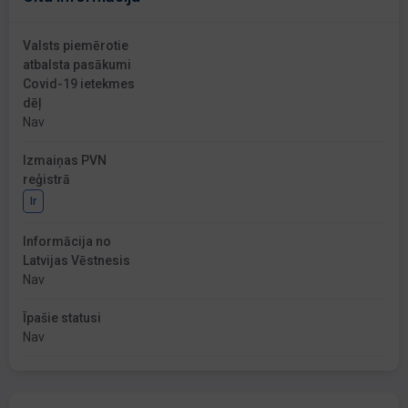
Valsts piemērotie
atbalsta pasākumi
Covid-19 ietekmes
dēļ
Nav
Izmaiņas PVN
reģistrā
Ir
Informācija no
Latvijas Vēstnesis
Nav
Īpašie statusi
Nav