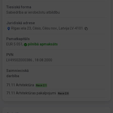
Tiesiskā forma
Sabiedrība ar ierobežotu atbildību
Juridiskā adrese
Rīgas iela 23, Cēsis, Cēsu nov., Latvija LV-4101
Pamatkapitāls
EUR 5 051,
pilnībā apmaksāts
PVN
LV49502000386 , 18.08.2000
Saimnieciskā
darbība
71.11 Arhitektūra
Nace 2.1
71.11 Arhitektūras pakalpojumi
Nace 2.0