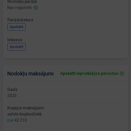
Nodokļu parādi
Nav reģistrēti
Parādvēsture
Apskatīt
Inkasso
Apskatīt
Nodokļu maksājumi
Apskatīt iepriekšējos periodus
Gads
2025
Kopējie maksājumi
valsts kopbudžetā
42 310
EUR