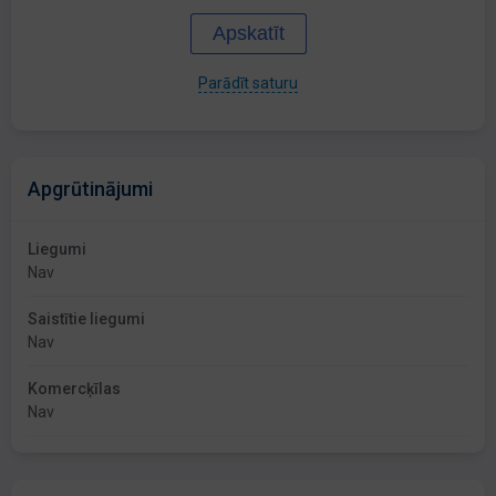
Apskatīt
Parādīt saturu
Apgrūtinājumi
Liegumi
Nav
Saistītie liegumi
Nav
Komercķīlas
Nav