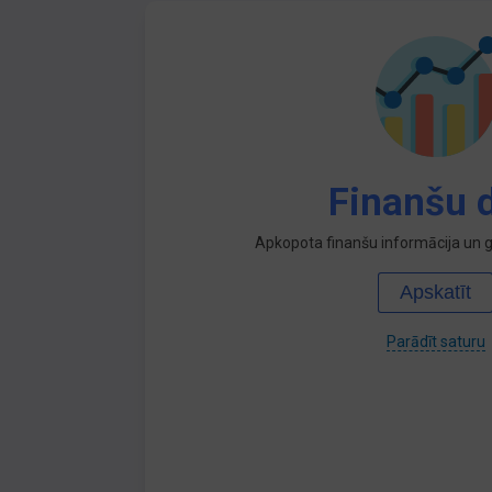
Finanšu d
Apkopota finanšu informācija un ga
Apskatīt
Parādīt saturu