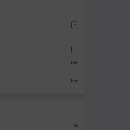
Ir
Ir
Nav
Nav
Nē