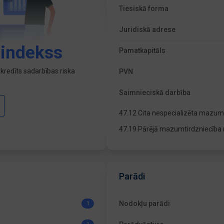
Tiesiskā forma
Juridiskā adrese
 indekss
Pamatkapitāls
kredīts sadarbības riska
PVN
Saimnieciskā darbība
47.12 Cita nespecializēta mazum
47.19 Pārējā mazumtirdzniecība 
Parādi
Nodokļu parādi
1