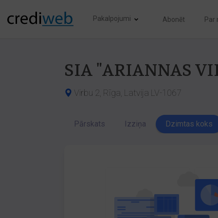
Pakalpojumi
Abonēt
Par
SIA "ARIANNAS VI
Virbu 2, Rīga, Latvija LV-1067
Pārskats
Izziņa
Dzimtas koks