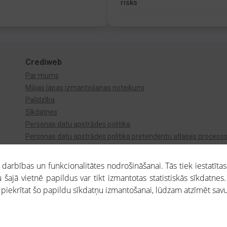
risks
Crediweb
Par mums
Mājas lapas izmantošanas noteikumi
Palīdzība
Sīkdatnes
Personas datu apstrādes politika
Personas datu apstrādes politika pretendentu atlases proceso
Videonovērošana
arbības un funkcionalitātes nodrošināšanai. Tās tiek iestatītas
 šajā vietnē papildus var tikt izmantotas statistiskās sīkdatnes.
a piekrītat šo papildu sīkdatņu izmantošanai, lūdzam atzīmēt savu 
aros saņemtajai informācijai ir uzziņas raksturs, un tai nav juridiska spēka. Portāla l
teikumu ievērošanu. Portāla uzturētājs nav atbildīgs par portāla lietotāju veiktajām