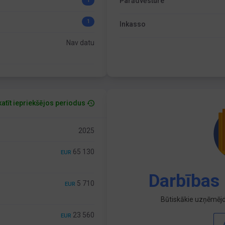
Parādvēsture
1
1
Inkasso
Nav datu
atīt iepriekšējos periodus
2025
65 130
EUR
Darbības 
5 710
EUR
Būtiskākie uzņēmējd
23 560
EUR