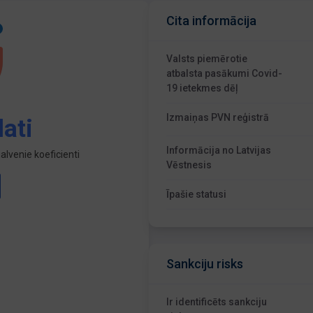
Cita informācija
Valsts piemērotie
atbalsta pasākumi Covid-
19 ietekmes dēļ
Izmaiņas PVN reģistrā
ati
Informācija no Latvijas
lvenie koeficienti
Vēstnesis
Īpašie statusi
Sankciju risks
Ir identificēts sankciju