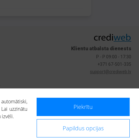
Klientu atbalsta dienests
P - P 09:00 - 17:30
+371 67-501-335
support@crediweb.lv
s
 automātiski,
Piekrītu
 Lai uzzinātu
izvēli.
Papildus opcijas
ietotājs, izmantojot portālā saņemto informāciju, ir atbildīgs par fizisko
 darbībām vai uz to pieņemtajiem lēmumiem, balstoties uz portālā saņemto