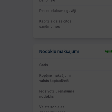
Dalībnieki
Patiesie labuma guvēji
Kapitāla daļas citos
uzņēmumos
Nodokļu maksājumi
Apsk
Gads
Kopējie maksājumi
valsts kopbudžetā
Iedzīvotāju ienākuma
nodoklis
Valsts sociālās