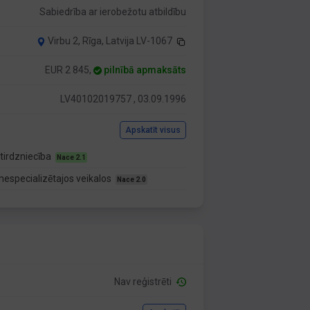
Sabiedrība ar ierobežotu atbildību
Virbu 2, Rīga, Latvija LV-1067
EUR 2 845,
pilnībā apmaksāts
LV40102019757 , 03.09.1996
Apskatīt visus
tirdzniecība
Nace 2.1
nespecializētajos veikalos
Nace 2.0
Nav reģistrēti