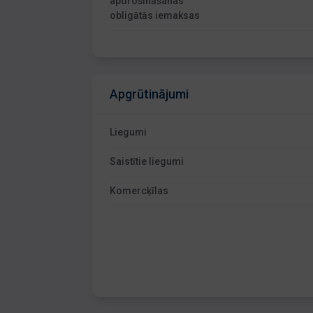
apdrošināšanas
obligātās iemaksas
Apgrūtinājumi
Liegumi
Saistītie liegumi
Komercķīlas