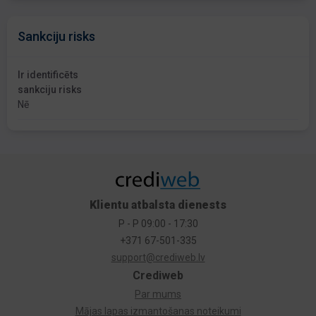
Sankciju risks
Ir identificēts
sankciju risks
Nē
Klientu atbalsta dienests
P - P 09:00 - 17:30
+371 67-501-335
support@crediweb.lv
Crediweb
Par mums
Mājas lapas izmantošanas noteikumi