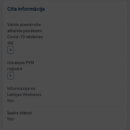
Cita informācija
Valsts piemērotie
atbalsta pasākumi
Covid-19 ietekmes
dēļ
Ir
Izmaiņas PVN
reģistrā
Ir
Informācija no
Latvijas Vēstnesis
Nav
Īpašie statusi
Nav