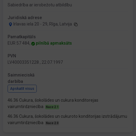
Sabiedrība ar ierobežotu atbildību
Juridiskā adrese
Irlavas iela 20 - 29, Rīga, Latvija
Pamatkapitāls
EUR 57 484,
pilnībā apmaksāts
PVN
LV40003351228 , 22.07.1997
Saimnieciskā
darbība
Apskatīt visus
46.36 Cukura, šokolādes un cukura konditorejas
vairumtirdzniecība
Nace 2.1
46.36 Cukura, šokolādes un cukuroto konditorijas izstrādājumu
vairumtirdzniecība
Nace 2.0