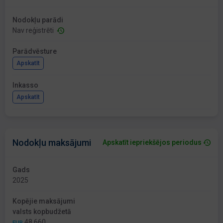
Nodokļu parādi
Nav reģistrēti
Parādvēsture
Apskatīt
Inkasso
Apskatīt
Nodokļu maksājumi
Apskatīt iepriekšējos periodus
Gads
2025
Kopējie maksājumi
valsts kopbudžetā
48 660
EUR