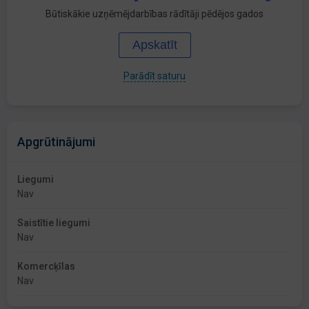
Būtiskākie uzņēmējdarbības rādītāji pēdējos gados
Apskatīt
Parādīt saturu
Apgrūtinājumi
Liegumi
Nav
Saistītie liegumi
Nav
Komercķīlas
Nav