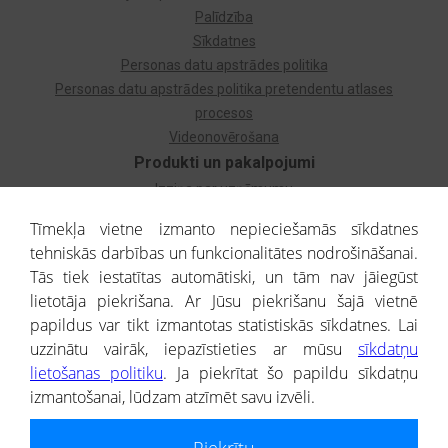
Palīdzība
Sīkdatnes
Personas datu apstrādes politika
Personas datu apstrādes politika pretendentu atlases
procesos
Videonovērošana
Produkti un pakalpojumi
Izziņa par uzņēmumu
Izziņa par privātpersonu
Tīmekļa vietne izmanto nepieciešamās sīkdatnes
Dzimtas koks
tehniskās darbības un funkcionalitātes nodrošināšanai.
Uzņēmumu atlase
Tās tiek iestatītas automātiski, un tām nav jāiegūst
Monitorings
lietotāja piekrišana. Ar Jūsu piekrišanu šajā vietnē
Kredītizziņa par ārvalstu uzņēmumiem
papildus var tikt izmantotas statistiskās sīkdatnes. Lai
uzzinātu vairāk, iepazīstieties ar mūsu
sīkdatņu
® CREDITREFORM Latvija
lietošanas politiku
. Ja piekrītat šo papildu sīkdatņu
SIA
izmantošanai, lūdzam atzīmēt savu izvēli.
People illustrations by Storyset