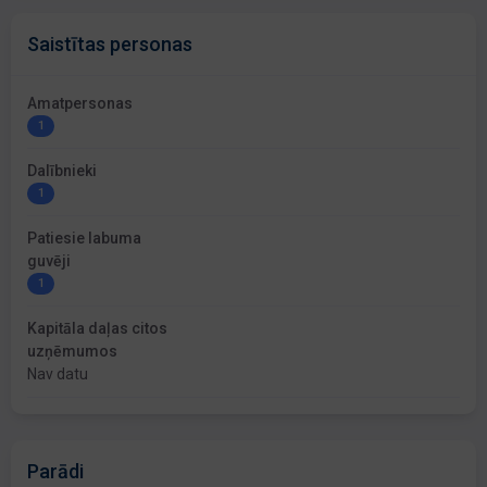
Saistītas personas
Amatpersonas
1
Dalībnieki
1
Patiesie labuma
guvēji
1
Kapitāla daļas citos
uzņēmumos
Nav datu
Parādi