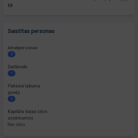
2.0
Saistītas personas
Amatpersonas
2
Dalībnieki
1
Patiesie labuma
guvēji
1
Kapitāla daļas citos
uzņēmumos
Nav datu