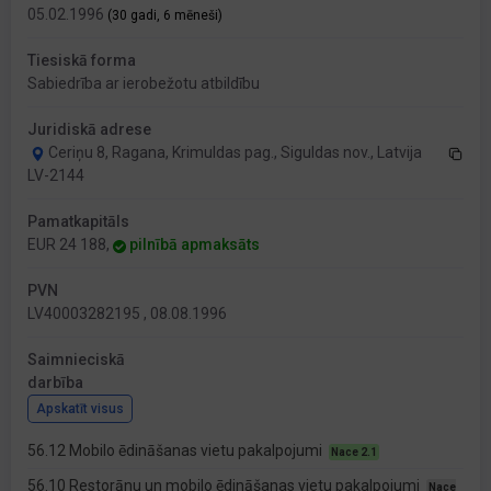
05.02.1996
(30 gadi, 6 mēneši)
Tiesiskā forma
Sabiedrība ar ierobežotu atbildību
Juridiskā adrese
Ceriņu 8, Ragana, Krimuldas pag., Siguldas nov., Latvija
LV-2144
Pamatkapitāls
EUR 24 188,
pilnībā apmaksāts
PVN
LV40003282195 , 08.08.1996
Saimnieciskā
darbība
Apskatīt visus
56.12 Mobilo ēdināšanas vietu pakalpojumi
Nace 2.1
56.10 Restorānu un mobilo ēdināšanas vietu pakalpojumi
Nace