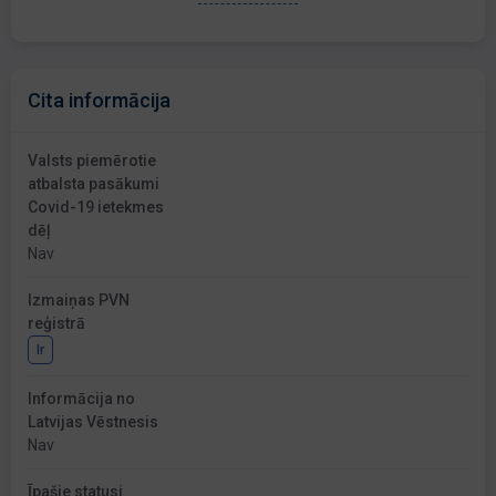
Cita informācija
Valsts piemērotie
atbalsta pasākumi
Covid-19 ietekmes
dēļ
Nav
Izmaiņas PVN
reģistrā
Ir
Informācija no
Latvijas Vēstnesis
Nav
Īpašie statusi