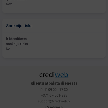
Nav
Sankciju risks
Ir identificēts
sankciju risks
Nē
Klientu atbalsta dienests
P - P 09:00 - 17:30
+371 67-501-335
support@crediweb.lv
Crediweb