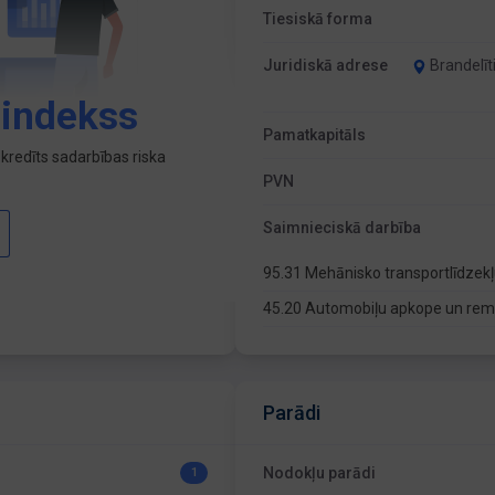
Tiesiskā forma
Juridiskā adrese
Brandelīt
 indekss
Pamatkapitāls
kredīts sadarbības riska
PVN
Saimnieciskā darbība
95.31 Mehānisko transportlīdze
45.20 Automobiļu apkope un re
Parādi
Nodokļu parādi
1