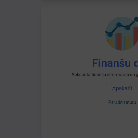
Finanšu d
Apkopota finanšu informācija un ga
Apskatīt
Parādīt saturu