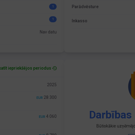
Parādvēsture
1
1
Inkasso
Nav datu
atīt iepriekšējos periodus
2025
28 300
EUR
Darbības 
4 060
EUR
Būtiskākie uzņēmējd