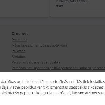
Ir identificēts sankciju
risks
Crediweb
Par mums
Mājas lapas izmantošanas noteikumi
Palīdzība
Sīkdatnes
Personas datu apstrādes politika
Personas datu apstrādes politika pretendentu atlases proceso
Videonovērošana
arbības un funkcionalitātes nodrošināšanai. Tās tiek iestatītas
 šajā vietnē papildus var tikt izmantotas statistiskās sīkdatnes.
a piekrītat šo papildu sīkdatņu izmantošanai, lūdzam atzīmēt savu 
aros saņemtajai informācijai ir uzziņas raksturs, un tai nav juridiska spēka. Portāla l