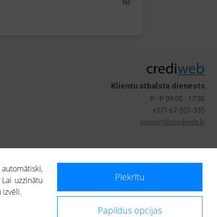
Nē
Klientu atbalsta dienests
P - P 09:00 - 17:30
+371 67-501-335
support@crediweb.lv
s
 automātiski,
Piekrītu
 Lai uzzinātu
izvēli.
Papildus opcijas
ietotājs, izmantojot portālā saņemto informāciju, ir atbildīgs par fizisko