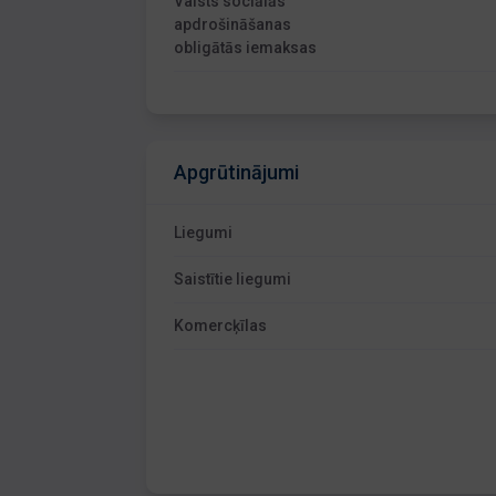
Valsts sociālās
apdrošināšanas
obligātās iemaksas
Apgrūtinājumi
Liegumi
Saistītie liegumi
Komercķīlas