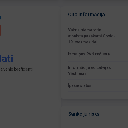
Cita informācija
Valsts piemērotie
atbalsta pasākumi Covid-
19 ietekmes dēļ
Izmaiņas PVN reģistrā
ati
Informācija no Latvijas
lvenie koeficienti
Vēstnesis
Īpašie statusi
Sankciju risks