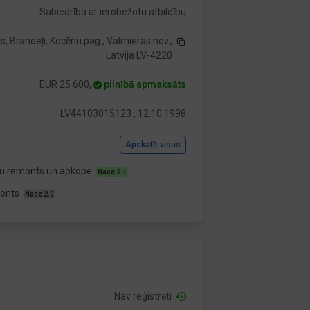
Sabiedrība ar ierobežotu atbildību
is, Brandeļi, Kocēnu pag., Valmieras nov.,
Latvija LV-4220
EUR 25 600,
pilnībā apmaksāts
LV44103015123 , 12.10.1998
Apskatīt visus
kļu remonts un apkope
Nace 2.1
monts
Nace 2.0
Nav reģistrēti