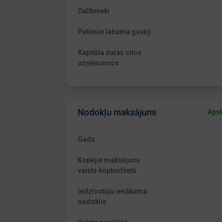
Dalībnieki
Patiesie labuma guvēji
Kapitāla daļas citos
uzņēmumos
Nodokļu maksājumi
Apsk
Gads
Kopējie maksājumi
valsts kopbudžetā
Iedzīvotāju ienākuma
nodoklis