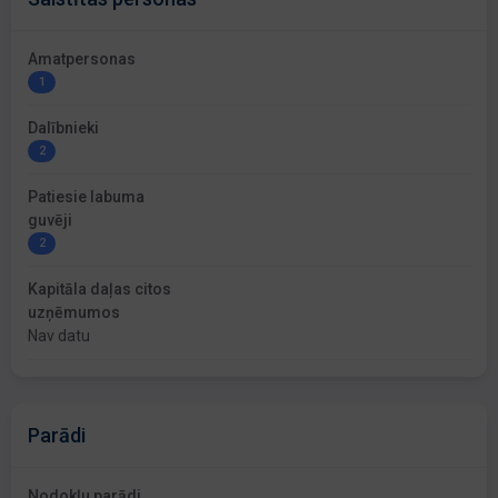
Amatpersonas
1
Dalībnieki
2
Patiesie labuma
guvēji
2
Kapitāla daļas citos
uzņēmumos
Nav datu
Parādi
Nodokļu parādi