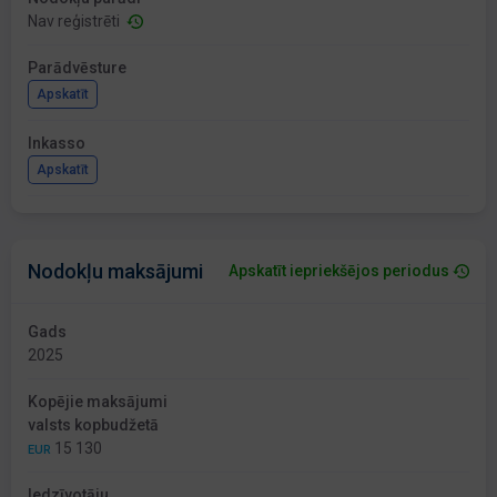
Nav reģistrēti
Parādvēsture
Apskatīt
Inkasso
Apskatīt
Nodokļu maksājumi
Apskatīt iepriekšējos periodus
Gads
2025
Kopējie maksājumi
valsts kopbudžetā
15 130
EUR
Iedzīvotāju