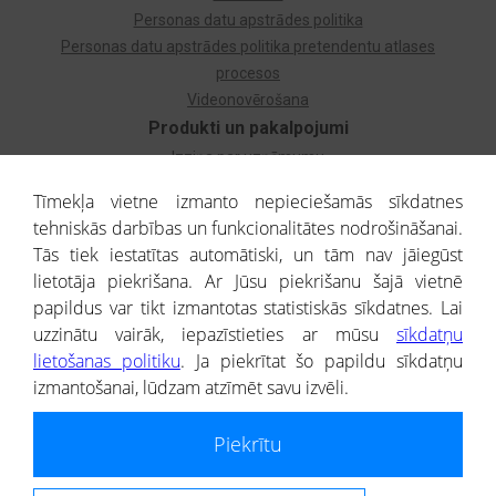
Personas datu apstrādes politika
Personas datu apstrādes politika pretendentu atlases
procesos
Videonovērošana
Produkti un pakalpojumi
Izziņa par uzņēmumu
Izziņa par privātpersonu
Tīmekļa vietne izmanto nepieciešamās sīkdatnes
Dzimtas koks
tehniskās darbības un funkcionalitātes nodrošināšanai.
Uzņēmumu atlase
Tās tiek iestatītas automātiski, un tām nav jāiegūst
Monitorings
lietotāja piekrišana. Ar Jūsu piekrišanu šajā vietnē
Kredītizziņa par ārvalstu uzņēmumiem
papildus var tikt izmantotas statistiskās sīkdatnes. Lai
uzzinātu vairāk, iepazīstieties ar mūsu
sīkdatņu
® CREDITREFORM Latvija
lietošanas politiku
. Ja piekrītat šo papildu sīkdatņu
SIA
izmantošanai, lūdzam atzīmēt savu izvēli.
People illustrations by Storyset
Piekrītu
Informāciju no Uzņēmumu reģistra nodrošina SIA CREDITREFORM Latvija.
Portāla ietvaros saņemtajai informācijai ir uzziņas raksturs, un tai nav
juridiska spēka. Portāla lietotājs, izmantojot portālā saņemto informāciju, ir