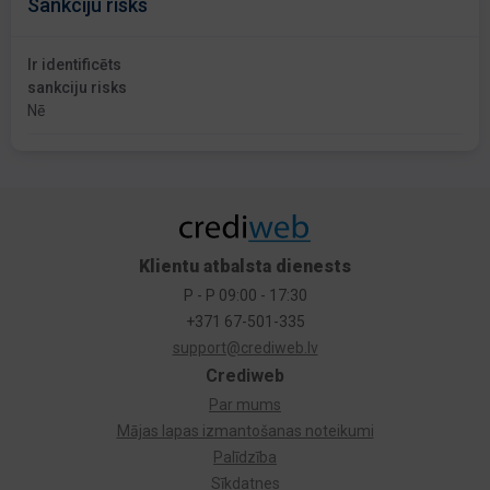
Sankciju risks
Ir identificēts
sankciju risks
Nē
Klientu atbalsta dienests
P - P 09:00 - 17:30
+371 67-501-335
support@crediweb.lv
Crediweb
Par mums
Mājas lapas izmantošanas noteikumi
Palīdzība
Sīkdatnes