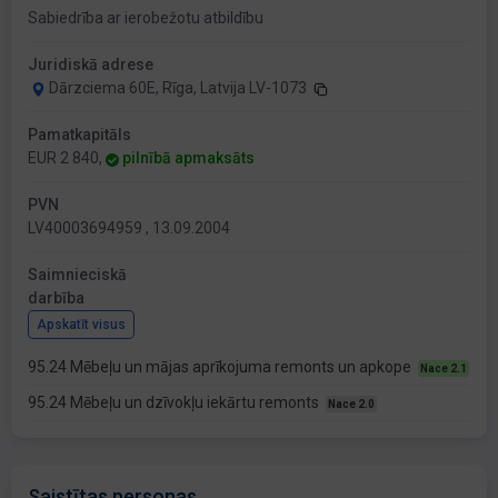
Sabiedrība ar ierobežotu atbildību
Juridiskā adrese
Dārzciema 60E, Rīga, Latvija LV-1073
Pamatkapitāls
EUR 2 840,
pilnībā apmaksāts
PVN
LV40003694959 , 13.09.2004
Saimnieciskā
darbība
Apskatīt visus
95.24 Mēbeļu un mājas aprīkojuma remonts un apkope
Nace 2.1
95.24 Mēbeļu un dzīvokļu iekārtu remonts
Nace 2.0
Saistītas personas