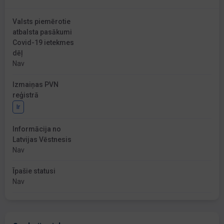
Valsts piemērotie
atbalsta pasākumi
Covid-19 ietekmes
dēļ
Nav
Izmaiņas PVN
reģistrā
Ir
Informācija no
Latvijas Vēstnesis
Nav
Īpašie statusi
Nav