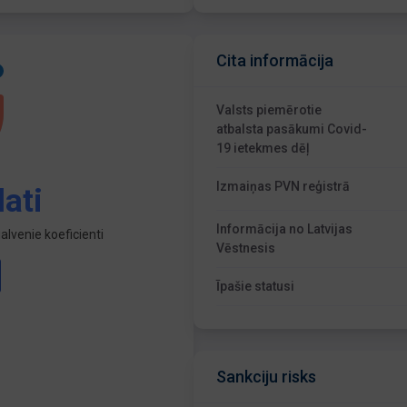
Cita informācija
Valsts piemērotie
atbalsta pasākumi Covid-
19 ietekmes dēļ
Izmaiņas PVN reģistrā
ati
Informācija no Latvijas
lvenie koeficienti
Vēstnesis
Īpašie statusi
Sankciju risks