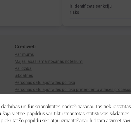
Ir identificēts sankciju
risks
Crediweb
Par mums
Mājas lapas izmantošanas noteikumi
Palīdzība
Sīkdatnes
Personas datu apstrādes politika
Personas datu apstrādes politika pretendentu atlases proceso
Videonovērošana
arbības un funkcionalitātes nodrošināšanai. Tās tiek iestatītas
 šajā vietnē papildus var tikt izmantotas statistiskās sīkdatnes.
a piekrītat šo papildu sīkdatņu izmantošanai, lūdzam atzīmēt savu 