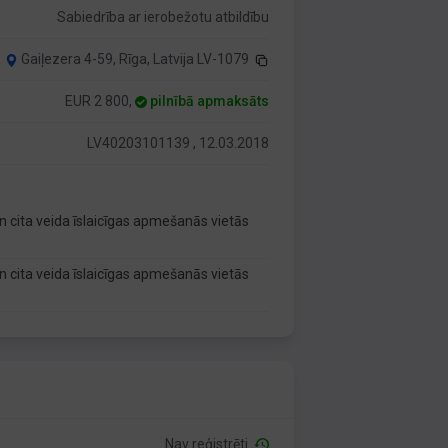
Sabiedrība ar ierobežotu atbildību
Gaiļezera 4-59, Rīga, Latvija LV-1079
EUR 2 800,
pilnībā apmaksāts
LV40203101139 , 12.03.2018
n cita veida īslaicīgas apmešanās vietās
n cita veida īslaicīgas apmešanās vietās
Nav reģistrēti