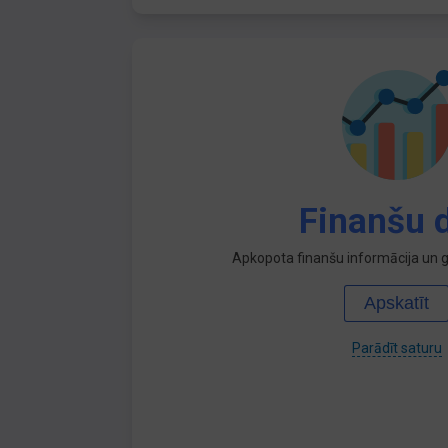
Finanšu d
Apkopota finanšu informācija un ga
Apskatīt
Parādīt saturu