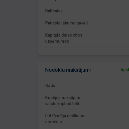
Dalībnieki
Patiesie labuma guvēji
Kapitāla daļas citos
uzņēmumos
Nodokļu maksājumi
Apsk
Gads
Kopējie maksājumi
valsts kopbudžetā
Iedzīvotāju ienākuma
nodoklis