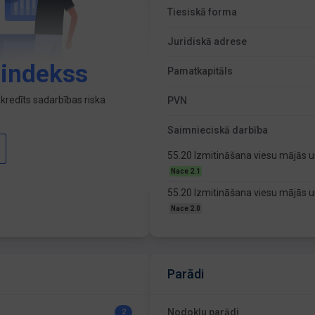
Tiesiskā forma
Juridiskā adrese
 indekss
Pamatkapitāls
kredīts sadarbības riska
PVN
Saimnieciskā darbība
55.20 Izmitināšana viesu mājās u
Nace 2.1
55.20 Izmitināšana viesu mājās u
Nace 2.0
Parādi
Nodokļu parādi
2