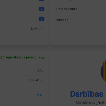
Parādvēsture
2
2
Inkasso
Nav datu
atīt iepriekšējos periodus
2025
-4 630
EUR
Darbības 
0
EUR
Būtiskākie uzņēmējd