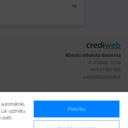
Nē
Klientu atbalsta dienests
P - P 09:00 - 17:30
+371 67-501-335
support@crediweb.lv
s
 automātiski,
Piekrītu
 Lai uzzinātu
izvēli.