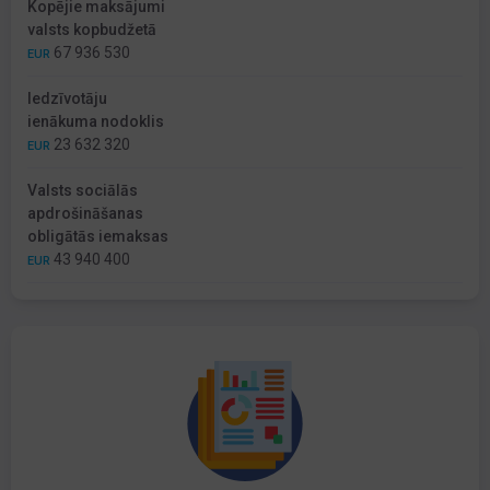
Kopējie maksājumi
valsts kopbudžetā
67 936 530
EUR
Iedzīvotāju
ienākuma nodoklis
23 632 320
EUR
Valsts sociālās
apdrošināšanas
obligātās iemaksas
43 940 400
EUR