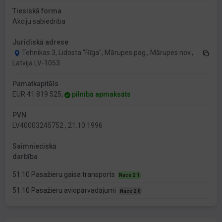
Tiesiskā forma
Akciju sabiedrība
Juridiskā adrese
Tehnikas 3, Lidosta "Rīga", Mārupes pag., Mārupes nov.,
Latvija LV-1053
Pamatkapitāls
EUR 41 819 525,
pilnībā apmaksāts
PVN
LV40003245752 , 21.10.1996
Saimnieciskā
darbība
51.10 Pasažieru gaisa transports
Nace 2.1
51.10 Pasažieru aviopārvadājumi
Nace 2.0