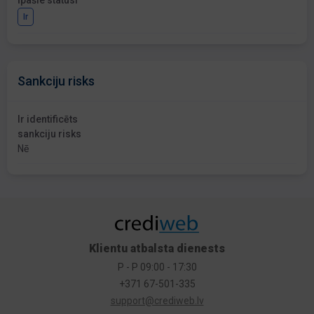
Īpašie statusi
Ir
Sankciju risks
Ir identificēts
sankciju risks
Nē
Klientu atbalsta dienests
P - P 09:00 - 17:30
+371 67-501-335
support@crediweb.lv