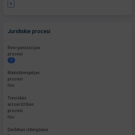
Ir
Juridiskie procesi
Reorganizācijas
procesi
3
Maksātnespējas
procesi
Nav
Tiesiskās
aizsardzības
procesi
Nav
Darbības izbeigšana