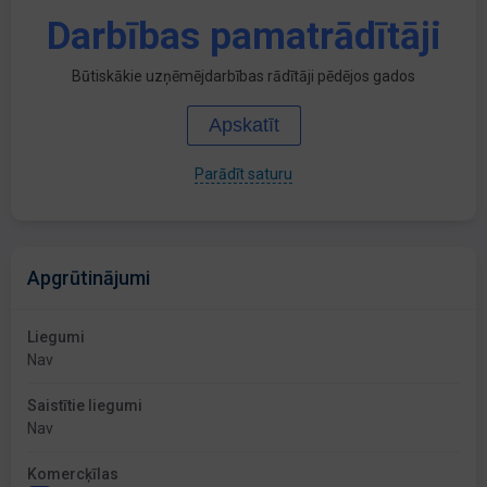
Darbības pamatrādītāji
Būtiskākie uzņēmējdarbības rādītāji pēdējos gados
Apskatīt
Parādīt saturu
Apgrūtinājumi
Liegumi
Nav
Saistītie liegumi
Nav
Komercķīlas