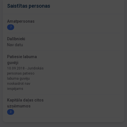
Saistītas personas
Amatpersonas
7
Dalībnieki
Nav datu
Patiesie labuma
guvēji
10.09.2018 - Juridiskās
personas patieso
labuma guvēju
noskaidrot nav
iespējams
Kapitāla daļas citos
uzņēmumos
3