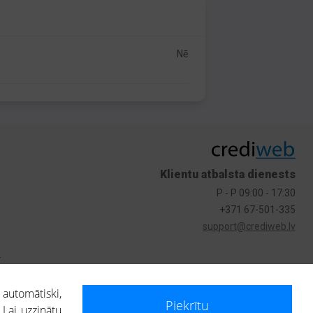
Nē
Klientu atbalsta dienests
P - P 09:00 - 17:30
+371 67-501-335
support@crediweb.lv
s
 automātiski,
Piekrītu
 Lai uzzinātu