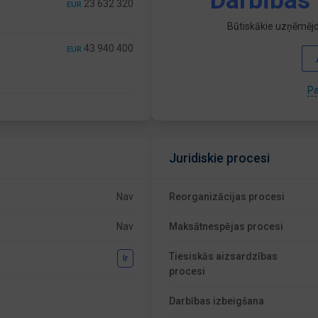
Darbības 
23 632 320
EUR
Būtiskākie uzņēmējd
43 940 400
EUR
Pa
Juridiskie procesi
Nav
Reorganizācijas procesi
Nav
Maksātnespējas procesi
Tiesiskās aizsardzības
Ir
procesi
Darbības izbeigšana