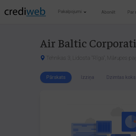
Pakalpojumi
Abonēt
Par
Air Baltic Corporat
Tehnikas 3, Lidosta "Rīga", Mārupes pa
Pārskats
Izziņa
Dzimtas koks