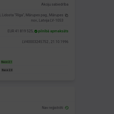
Akciju sabiedrība
, Lidosta "Rīga", Mārupes pag., Mārupes
nov., Latvija LV-1053
EUR 41 819 525,
pilnībā apmaksāts
LV40003245752 , 21.10.1996
s
Nace 2.1
i
Nace 2.0
Nav reģistrēti