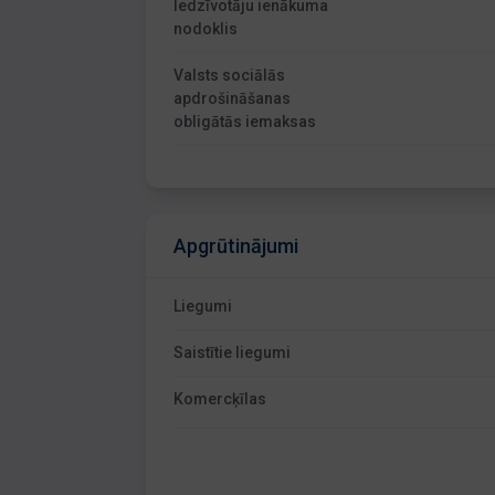
Iedzīvotāju ienākuma
nodoklis
Valsts sociālās
apdrošināšanas
obligātās iemaksas
Apgrūtinājumi
Liegumi
Saistītie liegumi
Komercķīlas