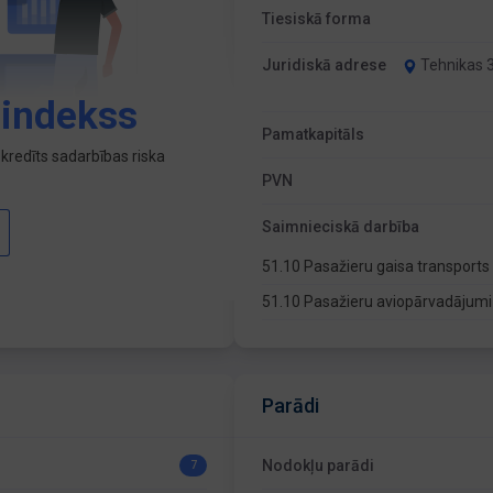
Tiesiskā forma
Juridiskā adrese
Tehnikas 3
 indekss
Pamatkapitāls
kredīts sadarbības riska
PVN
Saimnieciskā darbība
51.10 Pasažieru gaisa transport
51.10 Pasažieru aviopārvadājum
Parādi
Nodokļu parādi
7