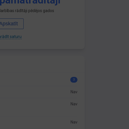
pamatrādītāji
arbības rādītāji pēdējos gados
Apskatīt
rādīt saturu
3
Nav
Nav
Nav