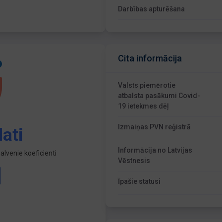
Darbības apturēšana
Cita informācija
Valsts piemērotie
atbalsta pasākumi Covid-
19 ietekmes dēļ
Izmaiņas PVN reģistrā
ati
Informācija no Latvijas
lvenie koeficienti
Vēstnesis
Īpašie statusi