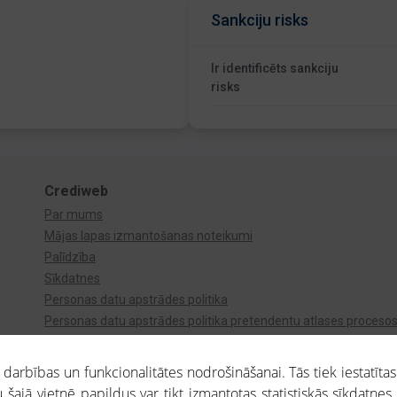
Sankciju risks
Ir identificēts sankciju
risks
Crediweb
Par mums
Mājas lapas izmantošanas noteikumi
Palīdzība
Sīkdatnes
Personas datu apstrādes politika
Personas datu apstrādes politika pretendentu atlases proceso
Videonovērošana
arbības un funkcionalitātes nodrošināšanai. Tās tiek iestatītas
 šajā vietnē papildus var tikt izmantotas statistiskās sīkdatnes.