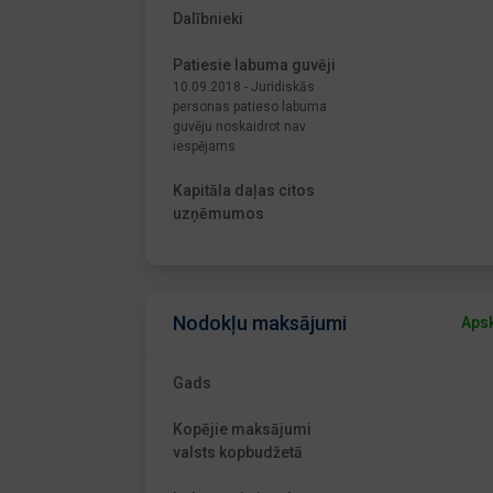
Dalībnieki
Patiesie labuma guvēji
10.09.2018 - Juridiskās
personas patieso labuma
guvēju noskaidrot nav
iespējams
Kapitāla daļas citos
uzņēmumos
Nodokļu maksājumi
Apsk
Gads
Kopējie maksājumi
valsts kopbudžetā