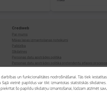
risks
Crediweb
Par mums
Mājas lapas izmantošanas noteikumi
Palīdzība
Sīkdatnes
Personas datu apstrādes politika
Personas datu apstrādes politika pretendentu atlases proceso
Videonovērošana
arbības un funkcionalitātes nodrošināšanai. Tās tiek iestatītas
 šajā vietnē papildus var tikt izmantotas statistiskās sīkdatnes.
a piekrītat šo papildu sīkdatņu izmantošanai, lūdzam atzīmēt savu 
aros saņemtajai informācijai ir uzziņas raksturs, un tai nav juridiska spēka. Portāla l
teikumu ievērošanu. Portāla uzturētājs nav atbildīgs par portāla lietotāju veiktajām