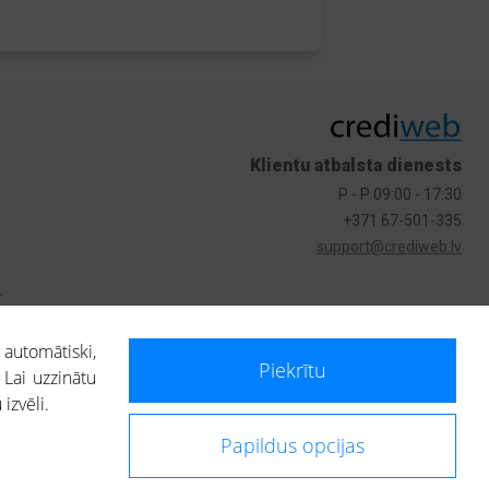
Klientu atbalsta dienests
P - P 09:00 - 17:30
+371 67-501-335
support@crediweb.lv
s
 automātiski,
Piekrītu
 Lai uzzinātu
izvēli.
Papildus opcijas
ietotājs, izmantojot portālā saņemto informāciju, ir atbildīgs par fizisko
 darbībām vai uz to pieņemtajiem lēmumiem, balstoties uz portālā saņemto