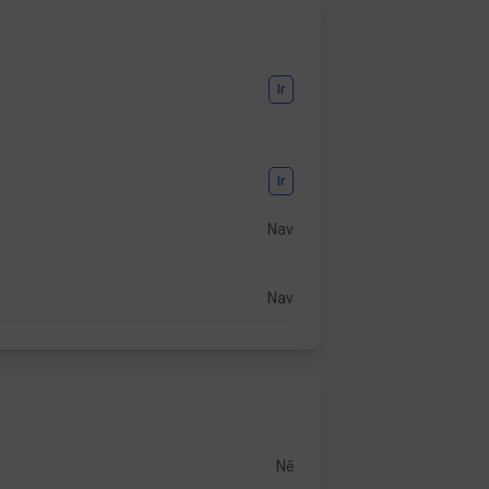
Ir
Ir
Nav
Nav
Nē