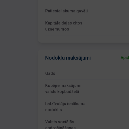
Patiesie labuma guvēji
Kapitāla daļas citos
uzņēmumos
Nodokļu maksājumi
Apsk
Gads
Kopējie maksājumi
valsts kopbudžetā
Iedzīvotāju ienākuma
nodoklis
Valsts sociālās
apdrošināšanas