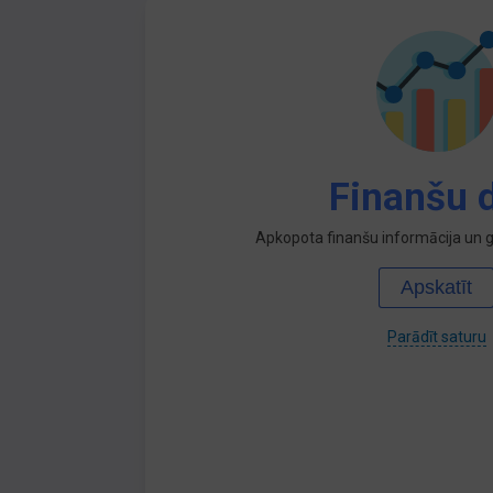
Finanšu d
Apkopota finanšu informācija un ga
Apskatīt
Parādīt saturu