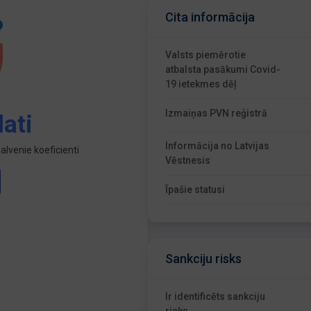
Cita informācija
Valsts piemērotie
atbalsta pasākumi Covid-
19 ietekmes dēļ
Izmaiņas PVN reģistrā
ati
Informācija no Latvijas
lvenie koeficienti
Vēstnesis
Īpašie statusi
Sankciju risks
Ir identificēts sankciju