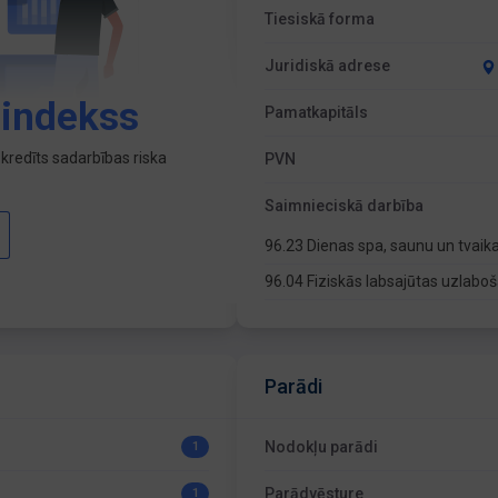
Tiesiskā forma
Juridiskā adrese
 indekss
Pamatkapitāls
kredīts sadarbības riska
PVN
Saimnieciskā darbība
96.23 Dienas spa, saunu un tvaika
96.04 Fiziskās labsajūtas uzlab
Parādi
Nodokļu parādi
1
Parādvēsture
1