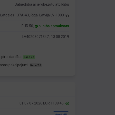
Sabiedrība ar ierobežotu atbildību
Latgales 137A-43, Rīga, Latvija LV-1003
EUR 50,
pilnībā apmaksāts
LV40203071347 , 13.08.2019
 pirts darbība
Nace 2.1
ošanas pakalpojumi
Nace 2.0
uz 07.07.2026 EUR 1138.46
Apskatīt